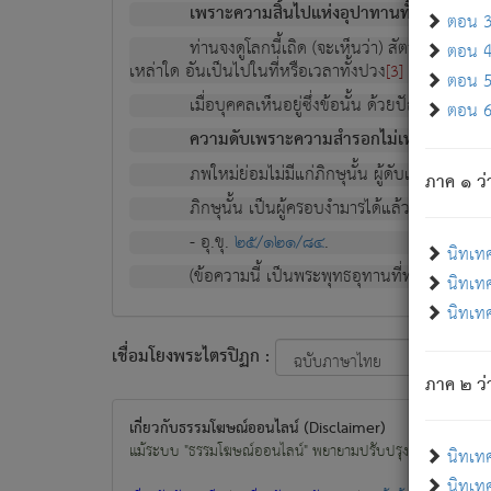
เพราะความสิ้นไปแห่งอุปาทานทั้งปวง ความเกิ
ตอน 3 
ท่านจงดูโลกนี้เถิด (จะเห็นว่า) สัตว์ทั้งหลาย
ตอน 4 
เหล่าใด อันเป็นไปในที่หรือเวลาทั้งปวง
เพื่อความมีแ
[3]
ตอน 5 
เมื่อบุคคลเห็นอยู่ซึ่งข้อนั้น ด้วยปัญญาอันช
ตอน 6 
ความดับเพราะความสำรอกไม่เหลือ (แห่งภพท
ภพใหม่ย่อมไม่มีแก่ภิกษุนั้น ผู้ดับเย็นสนิทแล้
ภาค ๑ ว่
ภิกษุนั้น เป็นผู้ครอบงำมารได้แล้ว ชนะสงครามแ
- อุ.ขุ.
๒๕/๑๒๑/๘๔
.
นิทเท
(ข้อความนี้ เป็นพระพุทธอุทานที่ทรงเปล่งออก ที่โ
นิทเทศ
นิทเทศ
เชื่อมโยงพระไตรปิฏก :
ภาค ๒ ว่า
เกี่ยวกับธรรมโฆษณ์ออนไลน์ (Disclaimer)
แม้ระบบ "ธรรมโฆษณ์ออนไลน์" พยายามปรับปรุงข้อมูลให้ถูกต้องมา
นิทเท
นิทเทศ