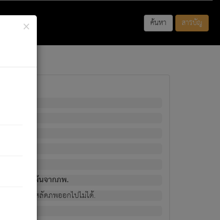
×
ค้นหา
สารบัญ
พนั้น
มิใช่ผู้หลดพ้นจากภพ.
วงนั้น ก็ยังสลัดภพออกไปไม่ได้.