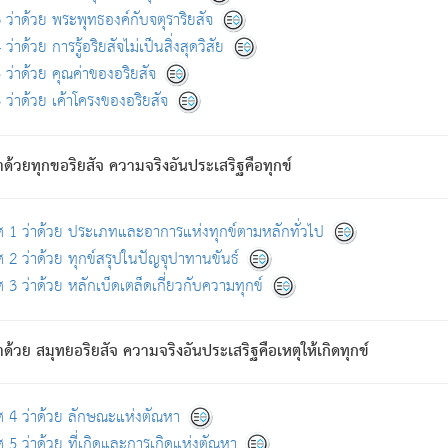
ดขึ้นแห่งทุกข์จึงไม่มี.
ว่าด้วย พระพุทธองค์กับจตุราริยสัจ
อันอวิชาหนาแน่นบังหนาแล้ว; และว่า สัตว์ผู้ยินดีในภพอันเป็นแล้วนั้น ย่อมไ
ว่าด้วย การรู้อริยสัจไม่เป็นสิ่งสุดวิสัย
ห่งประโยชน์โดยประการทั้งปวง; ภพทั้งหลายทั้งหมดนั้น ไม่เที่ยง เป็นทุ
ว่าด้วย คุณค่าของอริยสัจ
อบตามที่เป็นจริงอย่างนี้อยู่; เขาย่อมละภวตัณหาได้ และไม่เพลิดเพลินวิภวตั
ว่าด้วย เค้าโครงของอริยสัจ
ั้งหลาย) เพราะความสิ้นไปแห่งตัณหาโดยประการทั้งปวง นั้นคือนิพพา
ว เพราะไม่มีความยึดมั่น
าด้วยทุกขอริยสัจ ความจริงอันประเสริฐคือทุกข์
ล้ว ก้าวล่วงภพทั้งหลายทั้งปวงได้แล้ว เป็นผู้คงที่ (คือไม่เปลี่ยนแปลงอีกต่
ศ 1 ว่าด้วย ประเภทและอาการแห่งทุกข์ตามหลักทั่วไป
คนต้นโพธิ์เป็นที่ตรัสรู้ เมื่อตรัสรู้แล้วได้ 7 วัน)
 2 ว่าด้วย ทุกข์สรุปในปัญจุปาทานขันธ์
 3 ว่าด้วย หลักเบ็ดเตล็ดเกี่ยวกับความทุกข์
ด้วย สมุทยอริยสัจ ความจริงอันประเสริฐคือเหตุให้เกิดทุกข์
กที่สุด ผู้ศึกษาก็พึงตรวจสอบกับตัวเล่มหนังสือต้นฉบับ ที่มีการพิมพ์ครั้งล่าสุด ก่อ
ศ 4 ว่าด้วย ลักษณะแห่งตัณหา
 5 ว่าด้วย ที่เกิดและการเกิดแห่งตัณหา