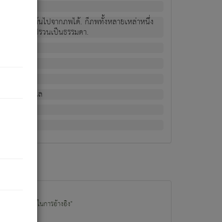
ม่เป็นผู้หลุดพ้นไปจากภพได้. ก็ภพทั้งหลายเหล่าหนึ่ง
กข์ มีความแปรปรวนเป็นธรรมดา.
ณหาด้วย.
น.
อไป). ดังนี้แล
นนำข้อมูลไปใช้ในการอ้างอิง"