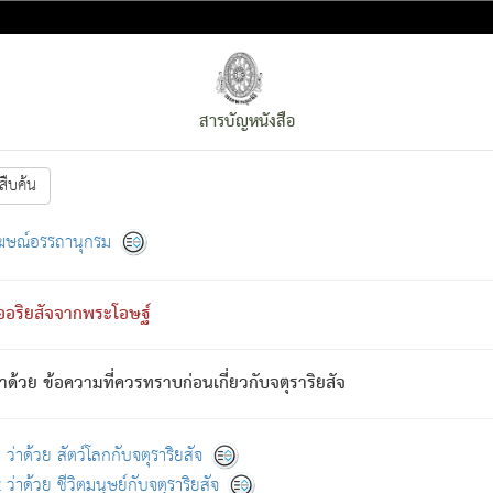
สารบัญหนังสือ
สืบค้น
งหน้า
ย่อมกล่าวซึ่งโรค (ความเสียดแทง) นั้นโดยความเป็นตัวเป็นตน
[1]
ฆษณ์อรรถานุกรม
ั้นย่อมเป็น (ตามที่เป็นจริง) โดยประการอื่นจากที่เขาสำคัญนั้น
พโดยความเป็นอย่างอื่น (จากที่มันเป็นอยู่จริง) จึงได้เพลิดเพลินยิ่งนักในภ
ืออริยสัจจากพระโอษฐ์
่เขาไม่รู้จัก)
: เขากลัวต่อสิ่งใดสิ่งนั้นเป็นทุกข์
การละขาดซึ่งภพ.
าด้วย ข้อความที่ควรทราบก่อนเกี่ยวกับจตุราริยสัจ
้นจากภพว่ามีได้เพราะภพ เรากล่าวว่า สมณะหรือพราหมณ์ทั้งปวงนั้น 
อกไปได้จากภพ ว่ามีได้เพราะวิภพ
: เรากล่าวว่า สมณะหรือพราหมณ์ทั้งป
[2]
ว่าด้วย สัตว์โลกกับจตุราริยสัจ
ว่าด้วย ชีวิตมนุษย์กับจตุราริยสัจ