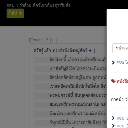
ตอน 1 ว่าด้วย สัตว์โลกกับจตุราริยสัจ
ถัดไป
[
Font :
15 ]
|
|
หน้าจอ
ตรัสรู้แล้ว ทรงรำพึงถึงหมู่สัตว์
|
สัตว์โลกนี้ เกิดความเดือดร้อนแล้ว มีผัสสะบั
ธรรมโ
เขาสำคัญสิ่งใด โดยความเป็นประการใด แต่สิ่งน
สัตว์โลกติดข้องอยู่ในภพ ถูกภพบังหน้าแล้ว มีภ
หนังส
เขาเพลิดเพลินยิ่งนักในสิ่งใด สิ่งนั้นเป็นภัย (ที
พรหมจรรย์นี้ อันบุคคลย่อมประพฤติ ก็เพื่อ
ภาคนำ ว่
สมณะหรือพราหมณ์เหล่าใด กล่าวความหลุดพ
ถึงแม้สมณะหรือพราหมณ์เหล่าใด กล่าวความอ
ตอน 1 
ก็ทุกข์นี้มีขึ้น เพราะอาศัยซึ่งอุปธิทั้งปวง.
ตอน 2 