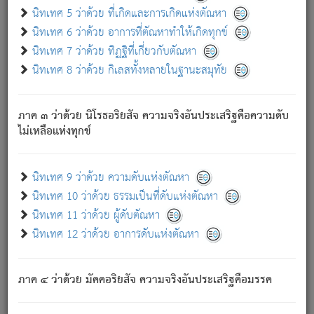
ด้วย.
นิทเทศ 5 ว่าด้วย ที่เกิดและการเกิดแห่งตัณหา
ความดับเพราะความสำรอกไม่เหลือ (แห่งภพทั้งหลาย)
นิทเทศ 6 ว่าด้วย อาการที่ตัณหาทำให้เกิดทุกข์
เพราะความสิ้นไปแห่งตัณหาโดยประการทั้งปวง นั้นคือ
นิทเทศ 7 ว่าด้วย ทิฏฐิที่เกี่ยวกับตัณหา
นิพพาน.
นิทเทศ 8 ว่าด้วย กิเลสทั้งหลายในฐานะสมุทัย
ภพใหม่ย่อมไม่มีแก่ภิกษุนั้น ผู้ดับเย็นสนิทแล้ว เพราะไม่มี
ความยึดมั่น
ภาค ๓ ว่าด้วย นิโรธอริยสัจ ความจริงอันประเสริฐคือความดับ
ภิกษุนั้น เป็นผู้ครอบงำมารได้แล้ว ชนะสงครามแล้ว ก้าวล่วง
ไม่เหลือแห่งทุกข์
ภพทั้งหลายทั้งปวงได้แล้ว เป็นผู้คงที่ (คือไม่เปลี่ยนแปลงอีกต่อ
ไป). ดังนี้แล
- อุ.ขุ.
๒๕/๑๒๑/๘๔
.
นิทเทศ 9 ว่าด้วย ความดับแห่งตัณหา
(ข้อความนี้ เป็นพระพุทธอุทานที่ทรงเปล่งออก ที่โคนต้นโพธิ์
นิทเทศ 10 ว่าด้วย ธรรมเป็นที่ดับแห่งตัณหา
เป็นที่ตรัสรู้ เมื่อตรัสรู้แล้วได้ 7 วัน)
นิทเทศ 11 ว่าด้วย ผู้ดับตัณหา
นิทเทศ 12 ว่าด้วย อาการดับแห่งตัณหา
เชื่อมโยงพระไตรปิฏก :
ภาค ๔ ว่าด้วย มัคคอริยสัจ ความจริงอันประเสริฐคือมรรค