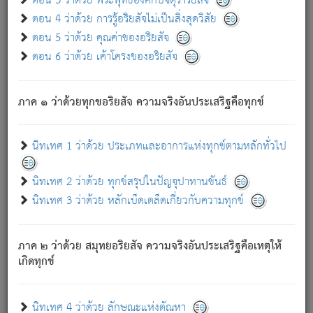
ตอน 3 ว่าด้วย พระพุทธองค์กับจตุราริยสัจ
ภพ.
ตอน 4 ว่าด้วย การรู้อริยสัจไม่เป็นสิ่งสุดวิสัย
สมณะหรือพราหมณ์เหล่าใด กล่าวความหลุดพ้นจากภพว่า
ตอน 5 ว่าด้วย คุณค่าของอริยสัจ
มีได้เพราะภพ เรากล่าวว่า สมณะหรือพราหมณ์ทั้งปวงนั้น
ตอน 6 ว่าด้วย เค้าโครงของอริยสัจ
มิใช่ผู้หลดพ้นจากภพ.
ถึงแม้สมณะหรือพราหมณ์เหล่าใด กล่าวความออกไปได้จาก
ภพ ว่ามีได้เพราะวิภพ
: เรากล่าวว่า สมณะหรือพราหมณ์ทั้ง
[2]
ภาค ๑ ว่าด้วยทุกขอริยสัจ ความจริงอันประเสริฐคือทุกข์
ปวงนั้น ก็ยังสลัดภพออกไปไม่ได้.
ก็ทุกข์นี้มีขึ้น เพราะอาศัยซึ่งอุปธิทั้งปวง.
นิทเทศ 1 ว่าด้วย ประเภทและอาการแห่งทุกข์ตามหลักทั่วไป
เพราะความสิ้นไปแห่งอุปาทานทั้งปวง ความเกิดขึ้นแห่ง
ทุกข์จึงไม่มี.
นิทเทศ 2 ว่าด้วย ทุกข์สรุปในปัญจุปาทานขันธ์
ท่านจงดูโลกนี้เถิด (จะเห็นว่า) สัตว์ทั้งหลายอันอวิชาหนา
นิทเทศ 3 ว่าด้วย หลักเบ็ดเตล็ดเกี่ยวกับความทุกข์
แน่นบังหนาแล้ว; และว่า สัตว์ผู้ยินดีในภพอันเป็นแล้วนั้น ย่อม
ไม่เป็นผู้หลุดพ้นไปจากภพได้. ก็ภพทั้งหลายเหล่าหนึ่งเหล่าใด
อันเป็นไปในที่หรือเวลาทั้งปวง
เพื่อความมีแห่งประโยชน์โดย
[3]
ภาค ๒ ว่าด้วย สมุทยอริยสัจ ความจริงอันประเสริฐคือเหตุให้
ประการทั้งปวง; ภพทั้งหลายทั้งหมดนั้น ไม่เที่ยง เป็นทุกข์ มี
เกิดทุกข์
ความแปรปรวนเป็นธรรมดา.
เมื่อบุคคลเห็นอยู่ซึ่งข้อนั้น ด้วยปัญญาอันชอบตามที่เป็นจริง
อย่างนี้อยู่; เขาย่อมละภวตัณหาได้ และไม่เพลิดเพลินวิภวตัณหา
นิทเทศ 4 ว่าด้วย ลักษณะแห่งตัณหา