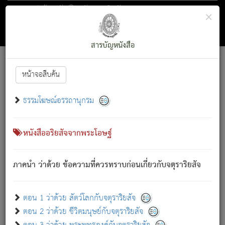
ตอน 1 ว่าด้วย สัตว์โลกกับจตุราริยสัจ
×
ถัดไป
ค้นหา
สารบัญ
สารบัญหนังสือ
[
Font :
15 ]
|
|
หน้าจอสืบค้น
ตรัสรู้แล้ว ทรงรำพึงถึงหมู่สัตว์
|
ธรรมโฆษณ์อรรถานุกรม
สัตว์โลกนี้ เกิดความเดือดร้อนแล้ว มีผัสสะบังหน้า
ย่อม
[1]
กล่าวซึ่งโรค (ความเสียดแทง) นั้นโดยความเป็นตัวเป็นตน
เขาสำคัญสิ่งใด โดยความเป็นประการใด แต่สิ่งนั้นย่อมเป็น
หนังสืออริยสัจจากพระโอษฐ์
(ตามที่เป็นจริง) โดยประการอื่นจากที่เขาสำคัญนั้น
สัตว์โลกติดข้องอยู่ในภพ ถูกภพบังหน้าแล้ว มีภพโดยความ
ภาคนำ ว่าด้วย ข้อความที่ควรทราบก่อนเกี่ยวกับจตุราริยสัจ
เป็นอย่างอื่น (จากที่มันเป็นอยู่จริง) จึงได้เพลิดเพลินยิ่งนักในภพ
นั้น
เขาเพลิดเพลินยิ่งนักในสิ่งใด สิ่งนั้นเป็นภัย (ที่เขาไม่รู้จัก)
:
ตอน 1 ว่าด้วย สัตว์โลกกับจตุราริยสัจ
เขากลัวต่อสิ่งใดสิ่งนั้นเป็นทุกข์
ตอน 2 ว่าด้วย ชีวิตมนุษย์กับจตุราริยสัจ
พรหมจรรย์นี้ อันบุคคลย่อมประพฤติ ก็เพื่อการละขาดซึ่ง