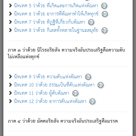
ด้วย.
นิทเทศ 5 ว่าด้วย ที่เกิดและการเกิดแห่งตัณหา
ความดับเพราะความสำรอกไม่เหลือ (แห่งภพทั้งหลาย)
นิทเทศ 6 ว่าด้วย อาการที่ตัณหาทำให้เกิดทุกข์
เพราะความสิ้นไปแห่งตัณหาโดยประการทั้งปวง นั้นคือ
นิทเทศ 7 ว่าด้วย ทิฏฐิที่เกี่ยวกับตัณหา
นิพพาน.
นิทเทศ 8 ว่าด้วย กิเลสทั้งหลายในฐานะสมุทัย
ภพใหม่ย่อมไม่มีแก่ภิกษุนั้น ผู้ดับเย็นสนิทแล้ว เพราะไม่มี
ความยึดมั่น
ภาค ๓ ว่าด้วย นิโรธอริยสัจ ความจริงอันประเสริฐคือความดับ
ภิกษุนั้น เป็นผู้ครอบงำมารได้แล้ว ชนะสงครามแล้ว ก้าวล่วง
ไม่เหลือแห่งทุกข์
ภพทั้งหลายทั้งปวงได้แล้ว เป็นผู้คงที่ (คือไม่เปลี่ยนแปลงอีกต่อ
ไป). ดังนี้แล
- อุ.ขุ.
๒๕/๑๒๑/๘๔
.
นิทเทศ 9 ว่าด้วย ความดับแห่งตัณหา
(ข้อความนี้ เป็นพระพุทธอุทานที่ทรงเปล่งออก ที่โคนต้นโพธิ์
นิทเทศ 10 ว่าด้วย ธรรมเป็นที่ดับแห่งตัณหา
เป็นที่ตรัสรู้ เมื่อตรัสรู้แล้วได้ 7 วัน)
นิทเทศ 11 ว่าด้วย ผู้ดับตัณหา
นิทเทศ 12 ว่าด้วย อาการดับแห่งตัณหา
เชื่อมโยงพระไตรปิฏก :
ภาค ๔ ว่าด้วย มัคคอริยสัจ ความจริงอันประเสริฐคือมรรค