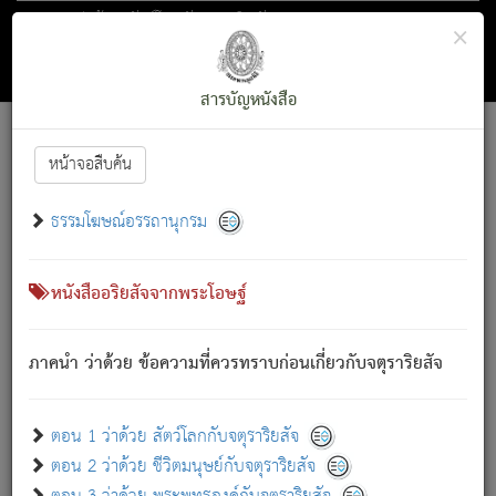
ตอน 1 ว่าด้วย สัตว์โลกกับจตุราริยสัจ
×
ถัดไป
ค้นหา
สารบัญ
สารบัญหนังสือ
[
Font :
15 ]
|
|
หน้าจอสืบค้น
ตรัสรู้แล้ว ทรงรำพึงถึงหมู่สัตว์
|
ธรรมโฆษณ์อรรถานุกรม
สัตว์โลกนี้ เกิดความเดือดร้อนแล้ว มีผัสสะบังหน้า
ย่อม
[1]
กล่าวซึ่งโรค (ความเสียดแทง) นั้นโดยความเป็นตัวเป็นตน
เขาสำคัญสิ่งใด โดยความเป็นประการใด แต่สิ่งนั้นย่อมเป็น
หนังสืออริยสัจจากพระโอษฐ์
(ตามที่เป็นจริง) โดยประการอื่นจากที่เขาสำคัญนั้น
สัตว์โลกติดข้องอยู่ในภพ ถูกภพบังหน้าแล้ว มีภพโดยความ
ภาคนำ ว่าด้วย ข้อความที่ควรทราบก่อนเกี่ยวกับจตุราริยสัจ
เป็นอย่างอื่น (จากที่มันเป็นอยู่จริง) จึงได้เพลิดเพลินยิ่งนักในภพ
นั้น
เขาเพลิดเพลินยิ่งนักในสิ่งใด สิ่งนั้นเป็นภัย (ที่เขาไม่รู้จัก)
:
ตอน 1 ว่าด้วย สัตว์โลกกับจตุราริยสัจ
เขากลัวต่อสิ่งใดสิ่งนั้นเป็นทุกข์
ตอน 2 ว่าด้วย ชีวิตมนุษย์กับจตุราริยสัจ
พรหมจรรย์นี้ อันบุคคลย่อมประพฤติ ก็เพื่อการละขาดซึ่ง