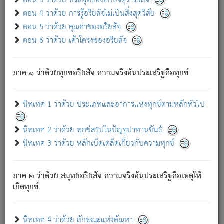
ตอน 3 ว่าด้วย พระพุทธองค์กับจตุราริยสัจ
ภพ.
ตอน 4 ว่าด้วย การรู้อริยสัจไม่เป็นสิ่งสุดวิสัย
สมณะหรือพราหมณ์เหล่าใด กล่าวความหลุดพ้นจากภพว่า
ตอน 5 ว่าด้วย คุณค่าของอริยสัจ
มีได้เพราะภพ เรากล่าวว่า สมณะหรือพราหมณ์ทั้งปวงนั้น
ตอน 6 ว่าด้วย เค้าโครงของอริยสัจ
มิใช่ผู้หลดพ้นจากภพ.
ถึงแม้สมณะหรือพราหมณ์เหล่าใด กล่าวความออกไปได้จาก
ภพ ว่ามีได้เพราะวิภพ
: เรากล่าวว่า สมณะหรือพราหมณ์ทั้ง
[2]
ภาค ๑ ว่าด้วยทุกขอริยสัจ ความจริงอันประเสริฐคือทุกข์
ปวงนั้น ก็ยังสลัดภพออกไปไม่ได้.
ก็ทุกข์นี้มีขึ้น เพราะอาศัยซึ่งอุปธิทั้งปวง.
นิทเทศ 1 ว่าด้วย ประเภทและอาการแห่งทุกข์ตามหลักทั่วไป
เพราะความสิ้นไปแห่งอุปาทานทั้งปวง ความเกิดขึ้นแห่ง
ทุกข์จึงไม่มี.
นิทเทศ 2 ว่าด้วย ทุกข์สรุปในปัญจุปาทานขันธ์
ท่านจงดูโลกนี้เถิด (จะเห็นว่า) สัตว์ทั้งหลายอันอวิชาหนา
นิทเทศ 3 ว่าด้วย หลักเบ็ดเตล็ดเกี่ยวกับความทุกข์
แน่นบังหนาแล้ว; และว่า สัตว์ผู้ยินดีในภพอันเป็นแล้วนั้น ย่อม
ไม่เป็นผู้หลุดพ้นไปจากภพได้. ก็ภพทั้งหลายเหล่าหนึ่งเหล่าใด
อันเป็นไปในที่หรือเวลาทั้งปวง
เพื่อความมีแห่งประโยชน์โดย
[3]
ภาค ๒ ว่าด้วย สมุทยอริยสัจ ความจริงอันประเสริฐคือเหตุให้
ประการทั้งปวง; ภพทั้งหลายทั้งหมดนั้น ไม่เที่ยง เป็นทุกข์ มี
เกิดทุกข์
ความแปรปรวนเป็นธรรมดา.
เมื่อบุคคลเห็นอยู่ซึ่งข้อนั้น ด้วยปัญญาอันชอบตามที่เป็นจริง
อย่างนี้อยู่; เขาย่อมละภวตัณหาได้ และไม่เพลิดเพลินวิภวตัณหา
นิทเทศ 4 ว่าด้วย ลักษณะแห่งตัณหา