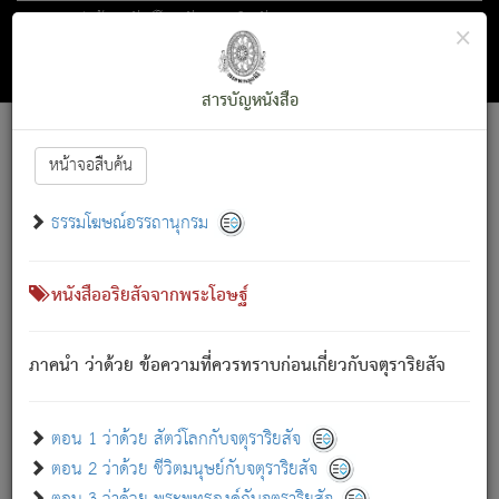
ตอน 1 ว่าด้วย สัตว์โลกกับจตุราริยสัจ
×
ถัดไป
ค้นหา
สารบัญ
สารบัญหนังสือ
[
Font :
15 ]
|
|
หน้าจอสืบค้น
ตรัสรู้แล้ว ทรงรำพึงถึงหมู่สัตว์
|
ธรรมโฆษณ์อรรถานุกรม
สัตว์โลกนี้ เกิดความเดือดร้อนแล้ว มีผัสสะบังหน้า
ย่อม
[1]
กล่าวซึ่งโรค (ความเสียดแทง) นั้นโดยความเป็นตัวเป็นตน
เขาสำคัญสิ่งใด โดยความเป็นประการใด แต่สิ่งนั้นย่อมเป็น
หนังสืออริยสัจจากพระโอษฐ์
(ตามที่เป็นจริง) โดยประการอื่นจากที่เขาสำคัญนั้น
สัตว์โลกติดข้องอยู่ในภพ ถูกภพบังหน้าแล้ว มีภพโดยความ
ภาคนำ ว่าด้วย ข้อความที่ควรทราบก่อนเกี่ยวกับจตุราริยสัจ
เป็นอย่างอื่น (จากที่มันเป็นอยู่จริง) จึงได้เพลิดเพลินยิ่งนักในภพ
นั้น
เขาเพลิดเพลินยิ่งนักในสิ่งใด สิ่งนั้นเป็นภัย (ที่เขาไม่รู้จัก)
:
ตอน 1 ว่าด้วย สัตว์โลกกับจตุราริยสัจ
เขากลัวต่อสิ่งใดสิ่งนั้นเป็นทุกข์
ตอน 2 ว่าด้วย ชีวิตมนุษย์กับจตุราริยสัจ
พรหมจรรย์นี้ อันบุคคลย่อมประพฤติ ก็เพื่อการละขาดซึ่ง