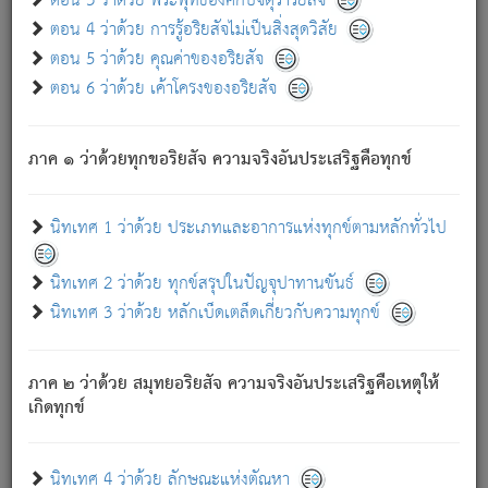
ตอน 3 ว่าด้วย พระพุทธองค์กับจตุราริยสัจ
ภพ.
ตอน 4 ว่าด้วย การรู้อริยสัจไม่เป็นสิ่งสุดวิสัย
สมณะหรือพราหมณ์เหล่าใด กล่าวความหลุดพ้นจากภพว่า
ตอน 5 ว่าด้วย คุณค่าของอริยสัจ
มีได้เพราะภพ เรากล่าวว่า สมณะหรือพราหมณ์ทั้งปวงนั้น
ตอน 6 ว่าด้วย เค้าโครงของอริยสัจ
มิใช่ผู้หลดพ้นจากภพ.
ถึงแม้สมณะหรือพราหมณ์เหล่าใด กล่าวความออกไปได้จาก
ภพ ว่ามีได้เพราะวิภพ
: เรากล่าวว่า สมณะหรือพราหมณ์ทั้ง
[2]
ภาค ๑ ว่าด้วยทุกขอริยสัจ ความจริงอันประเสริฐคือทุกข์
ปวงนั้น ก็ยังสลัดภพออกไปไม่ได้.
ก็ทุกข์นี้มีขึ้น เพราะอาศัยซึ่งอุปธิทั้งปวง.
นิทเทศ 1 ว่าด้วย ประเภทและอาการแห่งทุกข์ตามหลักทั่วไป
เพราะความสิ้นไปแห่งอุปาทานทั้งปวง ความเกิดขึ้นแห่ง
ทุกข์จึงไม่มี.
นิทเทศ 2 ว่าด้วย ทุกข์สรุปในปัญจุปาทานขันธ์
ท่านจงดูโลกนี้เถิด (จะเห็นว่า) สัตว์ทั้งหลายอันอวิชาหนา
นิทเทศ 3 ว่าด้วย หลักเบ็ดเตล็ดเกี่ยวกับความทุกข์
แน่นบังหนาแล้ว; และว่า สัตว์ผู้ยินดีในภพอันเป็นแล้วนั้น ย่อม
ไม่เป็นผู้หลุดพ้นไปจากภพได้. ก็ภพทั้งหลายเหล่าหนึ่งเหล่าใด
อันเป็นไปในที่หรือเวลาทั้งปวง
เพื่อความมีแห่งประโยชน์โดย
[3]
ภาค ๒ ว่าด้วย สมุทยอริยสัจ ความจริงอันประเสริฐคือเหตุให้
ประการทั้งปวง; ภพทั้งหลายทั้งหมดนั้น ไม่เที่ยง เป็นทุกข์ มี
เกิดทุกข์
ความแปรปรวนเป็นธรรมดา.
เมื่อบุคคลเห็นอยู่ซึ่งข้อนั้น ด้วยปัญญาอันชอบตามที่เป็นจริง
อย่างนี้อยู่; เขาย่อมละภวตัณหาได้ และไม่เพลิดเพลินวิภวตัณหา
นิทเทศ 4 ว่าด้วย ลักษณะแห่งตัณหา