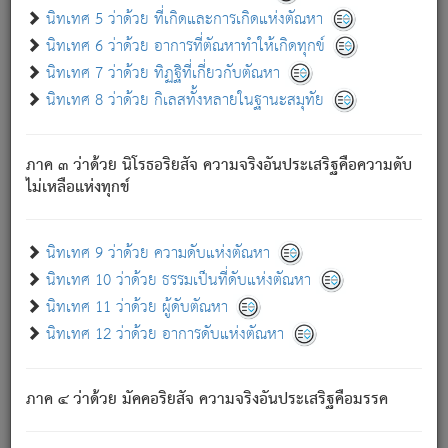
ด้วย.
นิทเทศ 5 ว่าด้วย ที่เกิดและการเกิดแห่งตัณหา
ความดับเพราะความสำรอกไม่เหลือ (แห่งภพทั้งหลาย)
นิทเทศ 6 ว่าด้วย อาการที่ตัณหาทำให้เกิดทุกข์
เพราะความสิ้นไปแห่งตัณหาโดยประการทั้งปวง นั้นคือ
นิทเทศ 7 ว่าด้วย ทิฏฐิที่เกี่ยวกับตัณหา
นิพพาน.
นิทเทศ 8 ว่าด้วย กิเลสทั้งหลายในฐานะสมุทัย
ภพใหม่ย่อมไม่มีแก่ภิกษุนั้น ผู้ดับเย็นสนิทแล้ว เพราะไม่มี
ความยึดมั่น
ภาค ๓ ว่าด้วย นิโรธอริยสัจ ความจริงอันประเสริฐคือความดับ
ภิกษุนั้น เป็นผู้ครอบงำมารได้แล้ว ชนะสงครามแล้ว ก้าวล่วง
ไม่เหลือแห่งทุกข์
ภพทั้งหลายทั้งปวงได้แล้ว เป็นผู้คงที่ (คือไม่เปลี่ยนแปลงอีกต่อ
ไป). ดังนี้แล
- อุ.ขุ.
๒๕/๑๒๑/๘๔
.
นิทเทศ 9 ว่าด้วย ความดับแห่งตัณหา
(ข้อความนี้ เป็นพระพุทธอุทานที่ทรงเปล่งออก ที่โคนต้นโพธิ์
นิทเทศ 10 ว่าด้วย ธรรมเป็นที่ดับแห่งตัณหา
เป็นที่ตรัสรู้ เมื่อตรัสรู้แล้วได้ 7 วัน)
นิทเทศ 11 ว่าด้วย ผู้ดับตัณหา
นิทเทศ 12 ว่าด้วย อาการดับแห่งตัณหา
เชื่อมโยงพระไตรปิฏก :
ภาค ๔ ว่าด้วย มัคคอริยสัจ ความจริงอันประเสริฐคือมรรค