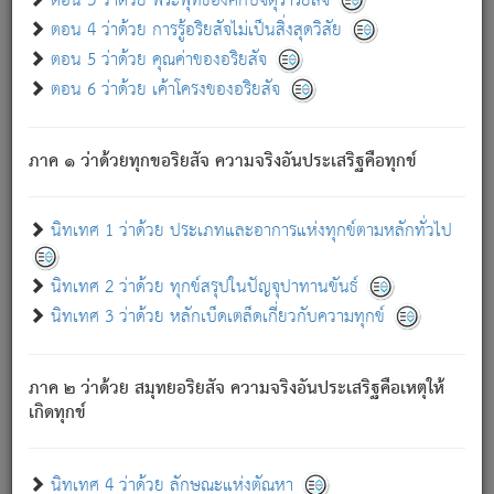
ตอน 3 ว่าด้วย พระพุทธองค์กับจตุราริยสัจ
ภพ.
ตอน 4 ว่าด้วย การรู้อริยสัจไม่เป็นสิ่งสุดวิสัย
สมณะหรือพราหมณ์เหล่าใด กล่าวความหลุดพ้นจากภพว่า
ตอน 5 ว่าด้วย คุณค่าของอริยสัจ
มีได้เพราะภพ เรากล่าวว่า สมณะหรือพราหมณ์ทั้งปวงนั้น
ตอน 6 ว่าด้วย เค้าโครงของอริยสัจ
มิใช่ผู้หลดพ้นจากภพ.
ถึงแม้สมณะหรือพราหมณ์เหล่าใด กล่าวความออกไปได้จาก
ภพ ว่ามีได้เพราะวิภพ
: เรากล่าวว่า สมณะหรือพราหมณ์ทั้ง
[2]
ภาค ๑ ว่าด้วยทุกขอริยสัจ ความจริงอันประเสริฐคือทุกข์
ปวงนั้น ก็ยังสลัดภพออกไปไม่ได้.
ก็ทุกข์นี้มีขึ้น เพราะอาศัยซึ่งอุปธิทั้งปวง.
นิทเทศ 1 ว่าด้วย ประเภทและอาการแห่งทุกข์ตามหลักทั่วไป
เพราะความสิ้นไปแห่งอุปาทานทั้งปวง ความเกิดขึ้นแห่ง
ทุกข์จึงไม่มี.
นิทเทศ 2 ว่าด้วย ทุกข์สรุปในปัญจุปาทานขันธ์
ท่านจงดูโลกนี้เถิด (จะเห็นว่า) สัตว์ทั้งหลายอันอวิชาหนา
นิทเทศ 3 ว่าด้วย หลักเบ็ดเตล็ดเกี่ยวกับความทุกข์
แน่นบังหนาแล้ว; และว่า สัตว์ผู้ยินดีในภพอันเป็นแล้วนั้น ย่อม
ไม่เป็นผู้หลุดพ้นไปจากภพได้. ก็ภพทั้งหลายเหล่าหนึ่งเหล่าใด
อันเป็นไปในที่หรือเวลาทั้งปวง
เพื่อความมีแห่งประโยชน์โดย
[3]
ภาค ๒ ว่าด้วย สมุทยอริยสัจ ความจริงอันประเสริฐคือเหตุให้
ประการทั้งปวง; ภพทั้งหลายทั้งหมดนั้น ไม่เที่ยง เป็นทุกข์ มี
เกิดทุกข์
ความแปรปรวนเป็นธรรมดา.
เมื่อบุคคลเห็นอยู่ซึ่งข้อนั้น ด้วยปัญญาอันชอบตามที่เป็นจริง
อย่างนี้อยู่; เขาย่อมละภวตัณหาได้ และไม่เพลิดเพลินวิภวตัณหา
นิทเทศ 4 ว่าด้วย ลักษณะแห่งตัณหา