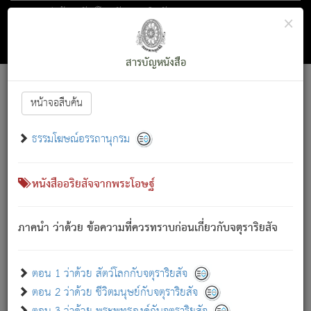
ตอน 1 ว่าด้วย สัตว์โลกกับจตุราริยสัจ
×
ถัดไป
ค้นหา
สารบัญ
สารบัญหนังสือ
[
Font :
15 ]
|
|
หน้าจอสืบค้น
ตรัสรู้แล้ว ทรงรำพึงถึงหมู่สัตว์
|
ธรรมโฆษณ์อรรถานุกรม
สัตว์โลกนี้ เกิดความเดือดร้อนแล้ว มีผัสสะบังหน้า
ย่อม
[1]
กล่าวซึ่งโรค (ความเสียดแทง) นั้นโดยความเป็นตัวเป็นตน
เขาสำคัญสิ่งใด โดยความเป็นประการใด แต่สิ่งนั้นย่อมเป็น
หนังสืออริยสัจจากพระโอษฐ์
(ตามที่เป็นจริง) โดยประการอื่นจากที่เขาสำคัญนั้น
สัตว์โลกติดข้องอยู่ในภพ ถูกภพบังหน้าแล้ว มีภพโดยความ
ภาคนำ ว่าด้วย ข้อความที่ควรทราบก่อนเกี่ยวกับจตุราริยสัจ
เป็นอย่างอื่น (จากที่มันเป็นอยู่จริง) จึงได้เพลิดเพลินยิ่งนักในภพ
นั้น
เขาเพลิดเพลินยิ่งนักในสิ่งใด สิ่งนั้นเป็นภัย (ที่เขาไม่รู้จัก)
:
ตอน 1 ว่าด้วย สัตว์โลกกับจตุราริยสัจ
เขากลัวต่อสิ่งใดสิ่งนั้นเป็นทุกข์
ตอน 2 ว่าด้วย ชีวิตมนุษย์กับจตุราริยสัจ
พรหมจรรย์นี้ อันบุคคลย่อมประพฤติ ก็เพื่อการละขาดซึ่ง