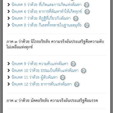
ด้วย.
นิทเทศ 5 ว่าด้วย ที่เกิดและการเกิดแห่งตัณหา
ความดับเพราะความสำรอกไม่เหลือ (แห่งภพทั้งหลาย)
นิทเทศ 6 ว่าด้วย อาการที่ตัณหาทำให้เกิดทุกข์
เพราะความสิ้นไปแห่งตัณหาโดยประการทั้งปวง นั้นคือ
นิทเทศ 7 ว่าด้วย ทิฏฐิที่เกี่ยวกับตัณหา
นิพพาน.
นิทเทศ 8 ว่าด้วย กิเลสทั้งหลายในฐานะสมุทัย
ภพใหม่ย่อมไม่มีแก่ภิกษุนั้น ผู้ดับเย็นสนิทแล้ว เพราะไม่มี
ความยึดมั่น
ภาค ๓ ว่าด้วย นิโรธอริยสัจ ความจริงอันประเสริฐคือความดับ
ภิกษุนั้น เป็นผู้ครอบงำมารได้แล้ว ชนะสงครามแล้ว ก้าวล่วง
ไม่เหลือแห่งทุกข์
ภพทั้งหลายทั้งปวงได้แล้ว เป็นผู้คงที่ (คือไม่เปลี่ยนแปลงอีกต่อ
ไป). ดังนี้แล
- อุ.ขุ.
๒๕/๑๒๑/๘๔
.
นิทเทศ 9 ว่าด้วย ความดับแห่งตัณหา
(ข้อความนี้ เป็นพระพุทธอุทานที่ทรงเปล่งออก ที่โคนต้นโพธิ์
นิทเทศ 10 ว่าด้วย ธรรมเป็นที่ดับแห่งตัณหา
เป็นที่ตรัสรู้ เมื่อตรัสรู้แล้วได้ 7 วัน)
นิทเทศ 11 ว่าด้วย ผู้ดับตัณหา
นิทเทศ 12 ว่าด้วย อาการดับแห่งตัณหา
เชื่อมโยงพระไตรปิฏก :
ภาค ๔ ว่าด้วย มัคคอริยสัจ ความจริงอันประเสริฐคือมรรค