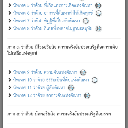
ด้วย.
นิทเทศ 5 ว่าด้วย ที่เกิดและการเกิดแห่งตัณหา
ความดับเพราะความสำรอกไม่เหลือ (แห่งภพทั้งหลาย)
นิทเทศ 6 ว่าด้วย อาการที่ตัณหาทำให้เกิดทุกข์
เพราะความสิ้นไปแห่งตัณหาโดยประการทั้งปวง นั้นคือ
นิทเทศ 7 ว่าด้วย ทิฏฐิที่เกี่ยวกับตัณหา
นิพพาน.
นิทเทศ 8 ว่าด้วย กิเลสทั้งหลายในฐานะสมุทัย
ภพใหม่ย่อมไม่มีแก่ภิกษุนั้น ผู้ดับเย็นสนิทแล้ว เพราะไม่มี
ความยึดมั่น
ภาค ๓ ว่าด้วย นิโรธอริยสัจ ความจริงอันประเสริฐคือความดับ
ภิกษุนั้น เป็นผู้ครอบงำมารได้แล้ว ชนะสงครามแล้ว ก้าวล่วง
ไม่เหลือแห่งทุกข์
ภพทั้งหลายทั้งปวงได้แล้ว เป็นผู้คงที่ (คือไม่เปลี่ยนแปลงอีกต่อ
ไป). ดังนี้แล
- อุ.ขุ.
๒๕/๑๒๑/๘๔
.
นิทเทศ 9 ว่าด้วย ความดับแห่งตัณหา
(ข้อความนี้ เป็นพระพุทธอุทานที่ทรงเปล่งออก ที่โคนต้นโพธิ์
นิทเทศ 10 ว่าด้วย ธรรมเป็นที่ดับแห่งตัณหา
เป็นที่ตรัสรู้ เมื่อตรัสรู้แล้วได้ 7 วัน)
นิทเทศ 11 ว่าด้วย ผู้ดับตัณหา
นิทเทศ 12 ว่าด้วย อาการดับแห่งตัณหา
เชื่อมโยงพระไตรปิฏก :
ภาค ๔ ว่าด้วย มัคคอริยสัจ ความจริงอันประเสริฐคือมรรค