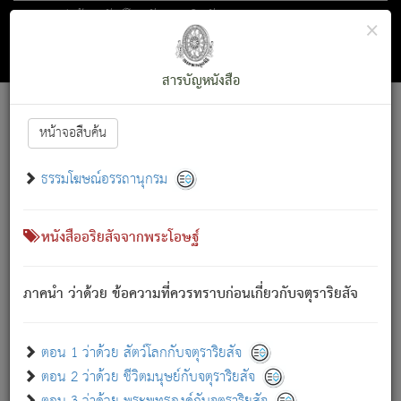
ตอน 1 ว่าด้วย สัตว์โลกกับจตุราริยสัจ
×
ถัดไป
ค้นหา
สารบัญ
สารบัญหนังสือ
[
Font :
15 ]
|
|
หน้าจอสืบค้น
ตรัสรู้แล้ว ทรงรำพึงถึงหมู่สัตว์
|
ธรรมโฆษณ์อรรถานุกรม
สัตว์โลกนี้ เกิดความเดือดร้อนแล้ว มีผัสสะบังหน้า
ย่อม
[1]
กล่าวซึ่งโรค (ความเสียดแทง) นั้นโดยความเป็นตัวเป็นตน
เขาสำคัญสิ่งใด โดยความเป็นประการใด แต่สิ่งนั้นย่อมเป็น
หนังสืออริยสัจจากพระโอษฐ์
(ตามที่เป็นจริง) โดยประการอื่นจากที่เขาสำคัญนั้น
สัตว์โลกติดข้องอยู่ในภพ ถูกภพบังหน้าแล้ว มีภพโดยความ
ภาคนำ ว่าด้วย ข้อความที่ควรทราบก่อนเกี่ยวกับจตุราริยสัจ
เป็นอย่างอื่น (จากที่มันเป็นอยู่จริง) จึงได้เพลิดเพลินยิ่งนักในภพ
นั้น
เขาเพลิดเพลินยิ่งนักในสิ่งใด สิ่งนั้นเป็นภัย (ที่เขาไม่รู้จัก)
:
ตอน 1 ว่าด้วย สัตว์โลกกับจตุราริยสัจ
เขากลัวต่อสิ่งใดสิ่งนั้นเป็นทุกข์
ตอน 2 ว่าด้วย ชีวิตมนุษย์กับจตุราริยสัจ
พรหมจรรย์นี้ อันบุคคลย่อมประพฤติ ก็เพื่อการละขาดซึ่ง