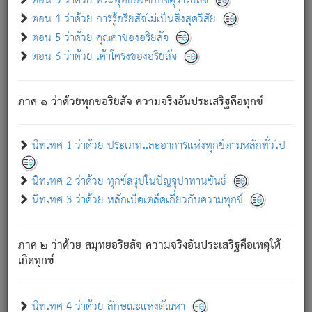
ตอน 3 ว่าด้วย พระพุทธองค์กับจตุราริยสัจ
ภพ.
ตอน 4 ว่าด้วย การรู้อริยสัจไม่เป็นสิ่งสุดวิสัย
สมณะหรือพราหมณ์เหล่าใด กล่าวความหลุดพ้นจากภพว่า
ตอน 5 ว่าด้วย คุณค่าของอริยสัจ
มีได้เพราะภพ เรากล่าวว่า สมณะหรือพราหมณ์ทั้งปวงนั้น
ตอน 6 ว่าด้วย เค้าโครงของอริยสัจ
มิใช่ผู้หลดพ้นจากภพ.
ถึงแม้สมณะหรือพราหมณ์เหล่าใด กล่าวความออกไปได้จาก
ภพ ว่ามีได้เพราะวิภพ
: เรากล่าวว่า สมณะหรือพราหมณ์ทั้ง
[2]
ภาค ๑ ว่าด้วยทุกขอริยสัจ ความจริงอันประเสริฐคือทุกข์
ปวงนั้น ก็ยังสลัดภพออกไปไม่ได้.
ก็ทุกข์นี้มีขึ้น เพราะอาศัยซึ่งอุปธิทั้งปวง.
นิทเทศ 1 ว่าด้วย ประเภทและอาการแห่งทุกข์ตามหลักทั่วไป
เพราะความสิ้นไปแห่งอุปาทานทั้งปวง ความเกิดขึ้นแห่ง
ทุกข์จึงไม่มี.
นิทเทศ 2 ว่าด้วย ทุกข์สรุปในปัญจุปาทานขันธ์
ท่านจงดูโลกนี้เถิด (จะเห็นว่า) สัตว์ทั้งหลายอันอวิชาหนา
นิทเทศ 3 ว่าด้วย หลักเบ็ดเตล็ดเกี่ยวกับความทุกข์
แน่นบังหนาแล้ว; และว่า สัตว์ผู้ยินดีในภพอันเป็นแล้วนั้น ย่อม
ไม่เป็นผู้หลุดพ้นไปจากภพได้. ก็ภพทั้งหลายเหล่าหนึ่งเหล่าใด
อันเป็นไปในที่หรือเวลาทั้งปวง
เพื่อความมีแห่งประโยชน์โดย
[3]
ภาค ๒ ว่าด้วย สมุทยอริยสัจ ความจริงอันประเสริฐคือเหตุให้
ประการทั้งปวง; ภพทั้งหลายทั้งหมดนั้น ไม่เที่ยง เป็นทุกข์ มี
เกิดทุกข์
ความแปรปรวนเป็นธรรมดา.
เมื่อบุคคลเห็นอยู่ซึ่งข้อนั้น ด้วยปัญญาอันชอบตามที่เป็นจริง
อย่างนี้อยู่; เขาย่อมละภวตัณหาได้ และไม่เพลิดเพลินวิภวตัณหา
นิทเทศ 4 ว่าด้วย ลักษณะแห่งตัณหา