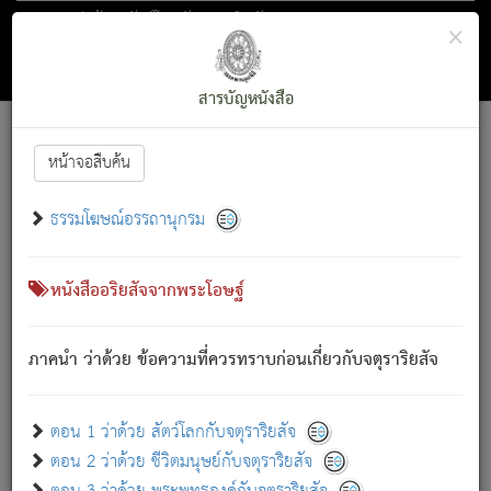
ตอน 1 ว่าด้วย สัตว์โลกกับจตุราริยสัจ
×
ถัดไป
ค้นหา
สารบัญ
สารบัญหนังสือ
[
Font :
15 ]
|
|
หน้าจอสืบค้น
ตรัสรู้แล้ว ทรงรำพึงถึงหมู่สัตว์
|
ธรรมโฆษณ์อรรถานุกรม
สัตว์โลกนี้ เกิดความเดือดร้อนแล้ว มีผัสสะบังหน้า
ย่อม
[1]
กล่าวซึ่งโรค (ความเสียดแทง) นั้นโดยความเป็นตัวเป็นตน
เขาสำคัญสิ่งใด โดยความเป็นประการใด แต่สิ่งนั้นย่อมเป็น
หนังสืออริยสัจจากพระโอษฐ์
(ตามที่เป็นจริง) โดยประการอื่นจากที่เขาสำคัญนั้น
สัตว์โลกติดข้องอยู่ในภพ ถูกภพบังหน้าแล้ว มีภพโดยความ
ภาคนำ ว่าด้วย ข้อความที่ควรทราบก่อนเกี่ยวกับจตุราริยสัจ
เป็นอย่างอื่น (จากที่มันเป็นอยู่จริง) จึงได้เพลิดเพลินยิ่งนักในภพ
นั้น
เขาเพลิดเพลินยิ่งนักในสิ่งใด สิ่งนั้นเป็นภัย (ที่เขาไม่รู้จัก)
:
ตอน 1 ว่าด้วย สัตว์โลกกับจตุราริยสัจ
เขากลัวต่อสิ่งใดสิ่งนั้นเป็นทุกข์
ตอน 2 ว่าด้วย ชีวิตมนุษย์กับจตุราริยสัจ
พรหมจรรย์นี้ อันบุคคลย่อมประพฤติ ก็เพื่อการละขาดซึ่ง