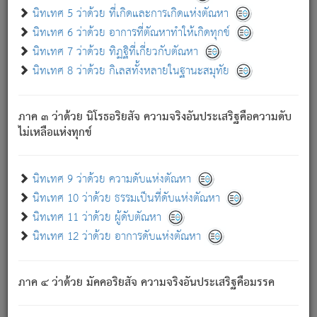
ด้วย.
นิทเทศ 5 ว่าด้วย ที่เกิดและการเกิดแห่งตัณหา
ความดับเพราะความสำรอกไม่เหลือ (แห่งภพทั้งหลาย)
นิทเทศ 6 ว่าด้วย อาการที่ตัณหาทำให้เกิดทุกข์
เพราะความสิ้นไปแห่งตัณหาโดยประการทั้งปวง นั้นคือ
นิทเทศ 7 ว่าด้วย ทิฏฐิที่เกี่ยวกับตัณหา
นิพพาน.
นิทเทศ 8 ว่าด้วย กิเลสทั้งหลายในฐานะสมุทัย
ภพใหม่ย่อมไม่มีแก่ภิกษุนั้น ผู้ดับเย็นสนิทแล้ว เพราะไม่มี
ความยึดมั่น
ภาค ๓ ว่าด้วย นิโรธอริยสัจ ความจริงอันประเสริฐคือความดับ
ภิกษุนั้น เป็นผู้ครอบงำมารได้แล้ว ชนะสงครามแล้ว ก้าวล่วง
ไม่เหลือแห่งทุกข์
ภพทั้งหลายทั้งปวงได้แล้ว เป็นผู้คงที่ (คือไม่เปลี่ยนแปลงอีกต่อ
ไป). ดังนี้แล
- อุ.ขุ.
๒๕/๑๒๑/๘๔
.
นิทเทศ 9 ว่าด้วย ความดับแห่งตัณหา
(ข้อความนี้ เป็นพระพุทธอุทานที่ทรงเปล่งออก ที่โคนต้นโพธิ์
นิทเทศ 10 ว่าด้วย ธรรมเป็นที่ดับแห่งตัณหา
เป็นที่ตรัสรู้ เมื่อตรัสรู้แล้วได้ 7 วัน)
นิทเทศ 11 ว่าด้วย ผู้ดับตัณหา
นิทเทศ 12 ว่าด้วย อาการดับแห่งตัณหา
เชื่อมโยงพระไตรปิฏก :
ภาค ๔ ว่าด้วย มัคคอริยสัจ ความจริงอันประเสริฐคือมรรค