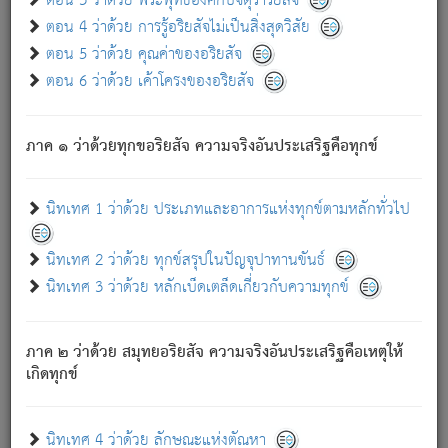
ตอน 3 ว่าด้วย พระพุทธองค์กับจตุราริยสัจ
ภพ.
ตอน 4 ว่าด้วย การรู้อริยสัจไม่เป็นสิ่งสุดวิสัย
สมณะหรือพราหมณ์เหล่าใด กล่าวความหลุดพ้นจากภพว่า
ตอน 5 ว่าด้วย คุณค่าของอริยสัจ
มีได้เพราะภพ เรากล่าวว่า สมณะหรือพราหมณ์ทั้งปวงนั้น
ตอน 6 ว่าด้วย เค้าโครงของอริยสัจ
มิใช่ผู้หลดพ้นจากภพ.
ถึงแม้สมณะหรือพราหมณ์เหล่าใด กล่าวความออกไปได้จาก
ภพ ว่ามีได้เพราะวิภพ
: เรากล่าวว่า สมณะหรือพราหมณ์ทั้ง
[2]
ภาค ๑ ว่าด้วยทุกขอริยสัจ ความจริงอันประเสริฐคือทุกข์
ปวงนั้น ก็ยังสลัดภพออกไปไม่ได้.
ก็ทุกข์นี้มีขึ้น เพราะอาศัยซึ่งอุปธิทั้งปวง.
นิทเทศ 1 ว่าด้วย ประเภทและอาการแห่งทุกข์ตามหลักทั่วไป
เพราะความสิ้นไปแห่งอุปาทานทั้งปวง ความเกิดขึ้นแห่ง
ทุกข์จึงไม่มี.
นิทเทศ 2 ว่าด้วย ทุกข์สรุปในปัญจุปาทานขันธ์
ท่านจงดูโลกนี้เถิด (จะเห็นว่า) สัตว์ทั้งหลายอันอวิชาหนา
นิทเทศ 3 ว่าด้วย หลักเบ็ดเตล็ดเกี่ยวกับความทุกข์
แน่นบังหนาแล้ว; และว่า สัตว์ผู้ยินดีในภพอันเป็นแล้วนั้น ย่อม
ไม่เป็นผู้หลุดพ้นไปจากภพได้. ก็ภพทั้งหลายเหล่าหนึ่งเหล่าใด
อันเป็นไปในที่หรือเวลาทั้งปวง
เพื่อความมีแห่งประโยชน์โดย
[3]
ภาค ๒ ว่าด้วย สมุทยอริยสัจ ความจริงอันประเสริฐคือเหตุให้
ประการทั้งปวง; ภพทั้งหลายทั้งหมดนั้น ไม่เที่ยง เป็นทุกข์ มี
เกิดทุกข์
ความแปรปรวนเป็นธรรมดา.
เมื่อบุคคลเห็นอยู่ซึ่งข้อนั้น ด้วยปัญญาอันชอบตามที่เป็นจริง
อย่างนี้อยู่; เขาย่อมละภวตัณหาได้ และไม่เพลิดเพลินวิภวตัณหา
นิทเทศ 4 ว่าด้วย ลักษณะแห่งตัณหา