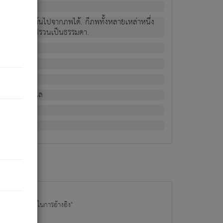
ม่เป็นผู้หลุดพ้นไปจากภพได้. ก็ภพทั้งหลายเหล่าหนึ่ง
กข์ มีความแปรปรวนเป็นธรรมดา.
ณหาด้วย.
น.
อไป). ดังนี้แล
นนำข้อมูลไปใช้ในการอ้างอิง"