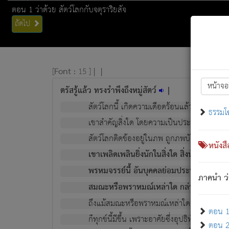
ตอน 1 ว่าด้วย สัตว์โลกกับจตุราริยสัจ
ถัดไป
[
Font :
15 ]
|
|
หน้าจอ
ตรัสรู้แล้ว ทรงรำพึงถึงหมู่สัตว์
|
สัตว์โลกนี้ เกิดความเดือดร้อนแล้ว มีผัสสะบั
ธรรมโ
เขาสำคัญสิ่งใด โดยความเป็นประการใด แต่สิ่งน
สัตว์โลกติดข้องอยู่ในภพ ถูกภพบังหน้าแล้ว มีภ
หนังส
เขาเพลิดเพลินยิ่งนักในสิ่งใด สิ่งนั้นเป็นภัย (ที
พรหมจรรย์นี้ อันบุคคลย่อมประพฤติ ก็เพื่อ
ภาคนำ ว่
สมณะหรือพราหมณ์เหล่าใด กล่าวความหลุดพ
ถึงแม้สมณะหรือพราหมณ์เหล่าใด กล่าวความอ
ตอน 1 
ก็ทุกข์นี้มีขึ้น เพราะอาศัยซึ่งอุปธิทั้งปวง.
ตอน 2 