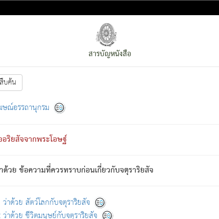
สารบัญหนังสือ
สืบค้น
งหน้า
ย่อมกล่าวซึ่งโรค (ความเสียดแทง) นั้นโดยความเป็นตัวเป็นตน
[1]
ฆษณ์อรรถานุกรม
ั้นย่อมเป็น (ตามที่เป็นจริง) โดยประการอื่นจากที่เขาสำคัญนั้น
พโดยความเป็นอย่างอื่น (จากที่มันเป็นอยู่จริง) จึงได้เพลิดเพลินยิ่งนักในภ
ืออริยสัจจากพระโอษฐ์
่เขาไม่รู้จัก)
: เขากลัวต่อสิ่งใดสิ่งนั้นเป็นทุกข์
การละขาดซึ่งภพ.
าด้วย ข้อความที่ควรทราบก่อนเกี่ยวกับจตุราริยสัจ
้นจากภพว่ามีได้เพราะภพ เรากล่าวว่า สมณะหรือพราหมณ์ทั้งปวงนั้น 
อกไปได้จากภพ ว่ามีได้เพราะวิภพ
: เรากล่าวว่า สมณะหรือพราหมณ์ทั้งป
[2]
ว่าด้วย สัตว์โลกกับจตุราริยสัจ
ว่าด้วย ชีวิตมนุษย์กับจตุราริยสัจ