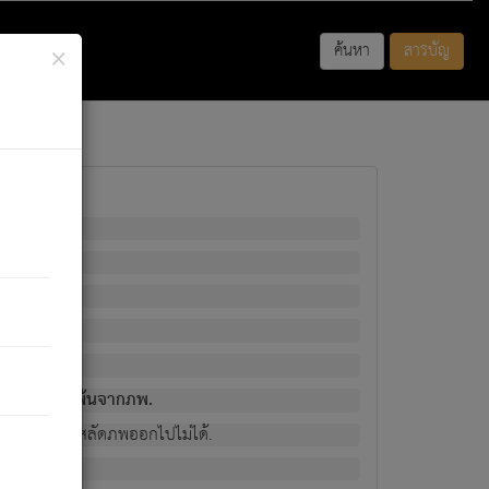
×
ค้นหา
สารบัญ
พนั้น
มิใช่ผู้หลดพ้นจากภพ.
วงนั้น ก็ยังสลัดภพออกไปไม่ได้.