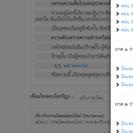
เพราะความสิ้นไปแห่งอุปาทานทั้งปวง ความเกิ
ตอน 3 
ท่านจงดูโลกนี้เถิด (จะเห็นว่า) สัตว์ทั้งหลาย
ตอน 4 
เหล่าใด อันเป็นไปในที่หรือเวลาทั้งปวง
เพื่อความมีแ
[3]
ตอน 5 
เมื่อบุคคลเห็นอยู่ซึ่งข้อนั้น ด้วยปัญญาอันช
ตอน 6 
ความดับเพราะความสำรอกไม่เหลือ (แห่งภพท
ภพใหม่ย่อมไม่มีแก่ภิกษุนั้น ผู้ดับเย็นสนิทแล้
ภาค ๑ ว่
ภิกษุนั้น เป็นผู้ครอบงำมารได้แล้ว ชนะสงครามแ
- อุ.ขุ.
๒๕/๑๒๑/๘๔
.
นิทเท
(ข้อความนี้ เป็นพระพุทธอุทานที่ทรงเปล่งออก ที่โ
นิทเทศ
นิทเทศ
เชื่อมโยงพระไตรปิฏก :
ภาค ๒ ว่า
เกี่ยวกับธรรมโฆษณ์ออนไลน์ (Disclaimer)
แม้ระบบ "ธรรมโฆษณ์ออนไลน์" พยายามปรับปรุงข้อมูลให้ถูกต้องมา
นิทเท
นิทเทศ