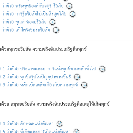
ดขึ้นแห่งทุกข์จึงไม่มี.
ว่าด้วย พระพุทธองค์กับจตุราริยสัจ
อันอวิชาหนาแน่นบังหนาแล้ว; และว่า สัตว์ผู้ยินดีในภพอันเป็นแล้วนั้น ย่อมไ
ว่าด้วย การรู้อริยสัจไม่เป็นสิ่งสุดวิสัย
ห่งประโยชน์โดยประการทั้งปวง; ภพทั้งหลายทั้งหมดนั้น ไม่เที่ยง เป็นทุ
ว่าด้วย คุณค่าของอริยสัจ
อบตามที่เป็นจริงอย่างนี้อยู่; เขาย่อมละภวตัณหาได้ และไม่เพลิดเพลินวิภวตั
ว่าด้วย เค้าโครงของอริยสัจ
ั้งหลาย) เพราะความสิ้นไปแห่งตัณหาโดยประการทั้งปวง นั้นคือนิพพา
ว เพราะไม่มีความยึดมั่น
าด้วยทุกขอริยสัจ ความจริงอันประเสริฐคือทุกข์
ล้ว ก้าวล่วงภพทั้งหลายทั้งปวงได้แล้ว เป็นผู้คงที่ (คือไม่เปลี่ยนแปลงอีกต่
ศ 1 ว่าด้วย ประเภทและอาการแห่งทุกข์ตามหลักทั่วไป
คนต้นโพธิ์เป็นที่ตรัสรู้ เมื่อตรัสรู้แล้วได้ 7 วัน)
 2 ว่าด้วย ทุกข์สรุปในปัญจุปาทานขันธ์
 3 ว่าด้วย หลักเบ็ดเตล็ดเกี่ยวกับความทุกข์
ด้วย สมุทยอริยสัจ ความจริงอันประเสริฐคือเหตุให้เกิดทุกข์
กที่สุด ผู้ศึกษาก็พึงตรวจสอบกับตัวเล่มหนังสือต้นฉบับ ที่มีการพิมพ์ครั้งล่าสุด ก่อ
ศ 4 ว่าด้วย ลักษณะแห่งตัณหา
 5 ว่าด้วย ที่เกิดและการเกิดแห่งตัณหา