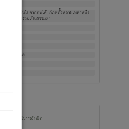
ม่เป็นผู้หลุดพ้นไปจากภพได้. ก็ภพทั้งหลายเหล่าหนึ่ง
กข์ มีความแปรปรวนเป็นธรรมดา.
ณหาด้วย.
น.
อไป). ดังนี้แล
นนำข้อมูลไปใช้ในการอ้างอิง"