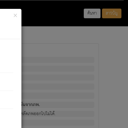
×
ค้นหา
สารบัญ
พนั้น
มิใช่ผู้หลดพ้นจากภพ.
วงนั้น ก็ยังสลัดภพออกไปไม่ได้.