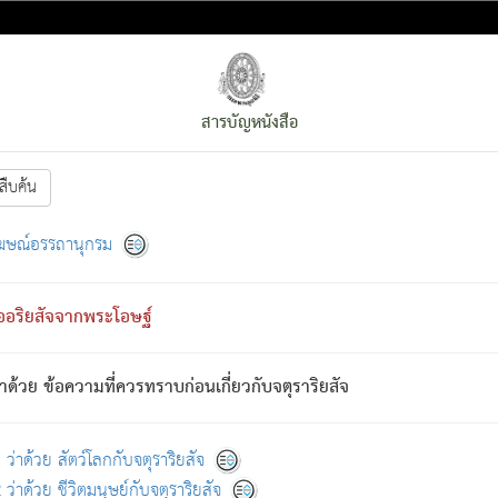
สารบัญหนังสือ
สืบค้น
งหน้า
ย่อมกล่าวซึ่งโรค (ความเสียดแทง) นั้นโดยความเป็นตัวเป็นตน
[1]
ฆษณ์อรรถานุกรม
ั้นย่อมเป็น (ตามที่เป็นจริง) โดยประการอื่นจากที่เขาสำคัญนั้น
พโดยความเป็นอย่างอื่น (จากที่มันเป็นอยู่จริง) จึงได้เพลิดเพลินยิ่งนักในภ
ืออริยสัจจากพระโอษฐ์
่เขาไม่รู้จัก)
: เขากลัวต่อสิ่งใดสิ่งนั้นเป็นทุกข์
การละขาดซึ่งภพ.
าด้วย ข้อความที่ควรทราบก่อนเกี่ยวกับจตุราริยสัจ
้นจากภพว่ามีได้เพราะภพ เรากล่าวว่า สมณะหรือพราหมณ์ทั้งปวงนั้น 
อกไปได้จากภพ ว่ามีได้เพราะวิภพ
: เรากล่าวว่า สมณะหรือพราหมณ์ทั้งป
[2]
ว่าด้วย สัตว์โลกกับจตุราริยสัจ
ว่าด้วย ชีวิตมนุษย์กับจตุราริยสัจ