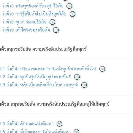
ดขึ้นแห่งทุกข์จึงไม่มี.
ว่าด้วย พระพุทธองค์กับจตุราริยสัจ
อันอวิชาหนาแน่นบังหนาแล้ว; และว่า สัตว์ผู้ยินดีในภพอันเป็นแล้วนั้น ย่อมไ
ว่าด้วย การรู้อริยสัจไม่เป็นสิ่งสุดวิสัย
ห่งประโยชน์โดยประการทั้งปวง; ภพทั้งหลายทั้งหมดนั้น ไม่เที่ยง เป็นทุ
ว่าด้วย คุณค่าของอริยสัจ
อบตามที่เป็นจริงอย่างนี้อยู่; เขาย่อมละภวตัณหาได้ และไม่เพลิดเพลินวิภวตั
ว่าด้วย เค้าโครงของอริยสัจ
ั้งหลาย) เพราะความสิ้นไปแห่งตัณหาโดยประการทั้งปวง นั้นคือนิพพา
ว เพราะไม่มีความยึดมั่น
าด้วยทุกขอริยสัจ ความจริงอันประเสริฐคือทุกข์
ล้ว ก้าวล่วงภพทั้งหลายทั้งปวงได้แล้ว เป็นผู้คงที่ (คือไม่เปลี่ยนแปลงอีกต่
ศ 1 ว่าด้วย ประเภทและอาการแห่งทุกข์ตามหลักทั่วไป
คนต้นโพธิ์เป็นที่ตรัสรู้ เมื่อตรัสรู้แล้วได้ 7 วัน)
 2 ว่าด้วย ทุกข์สรุปในปัญจุปาทานขันธ์
 3 ว่าด้วย หลักเบ็ดเตล็ดเกี่ยวกับความทุกข์
ด้วย สมุทยอริยสัจ ความจริงอันประเสริฐคือเหตุให้เกิดทุกข์
กที่สุด ผู้ศึกษาก็พึงตรวจสอบกับตัวเล่มหนังสือต้นฉบับ ที่มีการพิมพ์ครั้งล่าสุด ก่อ
ศ 4 ว่าด้วย ลักษณะแห่งตัณหา
 5 ว่าด้วย ที่เกิดและการเกิดแห่งตัณหา