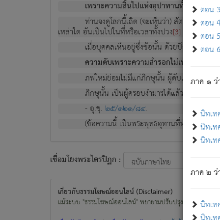
เพราะความสิ้นไปแห่งอุปาทานทั้งปวง ความเกิ
ตอน 3 
ท่านจงดูโลกนี้เถิด (จะเห็นว่า) สัตว์ทั้งหลาย
ตอน 4 
เหล่าใด อันเป็นไปในที่หรือเวลาทั้งปวง
เพื่อความมีแ
[3]
ตอน 5 
เมื่อบุคคลเห็นอยู่ซึ่งข้อนั้น ด้วยปัญญาอันช
ตอน 6 
ความดับเพราะความสำรอกไม่เหลือ (แห่งภพท
ภพใหม่ย่อมไม่มีแก่ภิกษุนั้น ผู้ดับเย็นสนิทแล้
ภาค ๑ ว่
ภิกษุนั้น เป็นผู้ครอบงำมารได้แล้ว ชนะสงครามแ
- อุ.ขุ.
๒๕/๑๒๑/๘๔
.
นิทเท
(ข้อความนี้ เป็นพระพุทธอุทานที่ทรงเปล่งออก ที่โ
นิทเทศ
นิทเทศ
เชื่อมโยงพระไตรปิฏก :
ภาค ๒ ว่า
เกี่ยวกับธรรมโฆษณ์ออนไลน์ (Disclaimer)
แม้ระบบ "ธรรมโฆษณ์ออนไลน์" พยายามปรับปรุงข้อมูลให้ถูกต้องมา
นิทเท
นิทเทศ