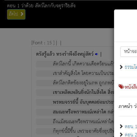
ตอน 1 ว่าด้วย สัตว์โลกกับจตุราริยสัจ
ถัดไป
[
Font :
15 ]
|
|
หน้าจอ
ตรัสรู้แล้ว ทรงรำพึงถึงหมู่สัตว์
|
สัตว์โลกนี้ เกิดความเดือดร้อนแล้ว มีผัสสะบั
ธรรมโ
เขาสำคัญสิ่งใด โดยความเป็นประการใด แต่สิ่งน
สัตว์โลกติดข้องอยู่ในภพ ถูกภพบังหน้าแล้ว มีภ
หนังส
เขาเพลิดเพลินยิ่งนักในสิ่งใด สิ่งนั้นเป็นภัย (ที
พรหมจรรย์นี้ อันบุคคลย่อมประพฤติ ก็เพื่อ
ภาคนำ ว่
สมณะหรือพราหมณ์เหล่าใด กล่าวความหลุดพ
ถึงแม้สมณะหรือพราหมณ์เหล่าใด กล่าวความอ
ตอน 1 
ก็ทุกข์นี้มีขึ้น เพราะอาศัยซึ่งอุปธิทั้งปวง.
ตอน 2 