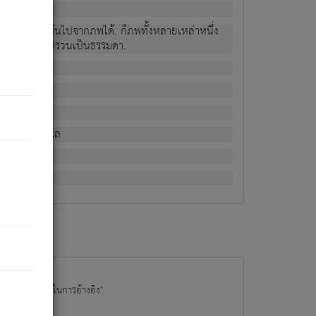
ม่เป็นผู้หลุดพ้นไปจากภพได้. ก็ภพทั้งหลายเหล่าหนึ่ง
กข์ มีความแปรปรวนเป็นธรรมดา.
ณหาด้วย.
น.
อไป). ดังนี้แล
นนำข้อมูลไปใช้ในการอ้างอิง"