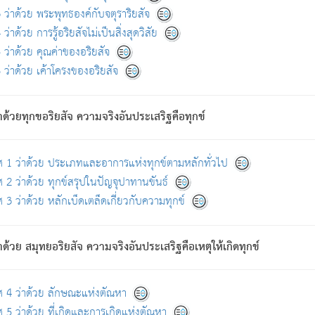
ดขึ้นแห่งทุกข์จึงไม่มี.
ว่าด้วย พระพุทธองค์กับจตุราริยสัจ
อันอวิชาหนาแน่นบังหนาแล้ว; และว่า สัตว์ผู้ยินดีในภพอันเป็นแล้วนั้น ย่อมไ
ว่าด้วย การรู้อริยสัจไม่เป็นสิ่งสุดวิสัย
ห่งประโยชน์โดยประการทั้งปวง; ภพทั้งหลายทั้งหมดนั้น ไม่เที่ยง เป็นทุ
ว่าด้วย คุณค่าของอริยสัจ
อบตามที่เป็นจริงอย่างนี้อยู่; เขาย่อมละภวตัณหาได้ และไม่เพลิดเพลินวิภวตั
ว่าด้วย เค้าโครงของอริยสัจ
ั้งหลาย) เพราะความสิ้นไปแห่งตัณหาโดยประการทั้งปวง นั้นคือนิพพา
ว เพราะไม่มีความยึดมั่น
าด้วยทุกขอริยสัจ ความจริงอันประเสริฐคือทุกข์
ล้ว ก้าวล่วงภพทั้งหลายทั้งปวงได้แล้ว เป็นผู้คงที่ (คือไม่เปลี่ยนแปลงอีกต่
ศ 1 ว่าด้วย ประเภทและอาการแห่งทุกข์ตามหลักทั่วไป
คนต้นโพธิ์เป็นที่ตรัสรู้ เมื่อตรัสรู้แล้วได้ 7 วัน)
 2 ว่าด้วย ทุกข์สรุปในปัญจุปาทานขันธ์
 3 ว่าด้วย หลักเบ็ดเตล็ดเกี่ยวกับความทุกข์
ด้วย สมุทยอริยสัจ ความจริงอันประเสริฐคือเหตุให้เกิดทุกข์
กที่สุด ผู้ศึกษาก็พึงตรวจสอบกับตัวเล่มหนังสือต้นฉบับ ที่มีการพิมพ์ครั้งล่าสุด ก่อ
ศ 4 ว่าด้วย ลักษณะแห่งตัณหา
 5 ว่าด้วย ที่เกิดและการเกิดแห่งตัณหา