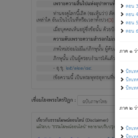
เพราะความสิ้นไปแห่งอุปาทานทั้งปวง ความเกิ
ตอน 3 
ท่านจงดูโลกนี้เถิด (จะเห็นว่า) สัตว์ทั้งหลาย
ตอน 4 
เหล่าใด อันเป็นไปในที่หรือเวลาทั้งปวง
เพื่อความมีแ
[3]
ตอน 5 
เมื่อบุคคลเห็นอยู่ซึ่งข้อนั้น ด้วยปัญญาอันช
ตอน 6 
ความดับเพราะความสำรอกไม่เหลือ (แห่งภพท
ภพใหม่ย่อมไม่มีแก่ภิกษุนั้น ผู้ดับเย็นสนิทแล้
ภาค ๑ ว่
ภิกษุนั้น เป็นผู้ครอบงำมารได้แล้ว ชนะสงครามแ
- อุ.ขุ.
๒๕/๑๒๑/๘๔
.
นิทเท
(ข้อความนี้ เป็นพระพุทธอุทานที่ทรงเปล่งออก ที่โ
นิทเทศ
นิทเทศ
เชื่อมโยงพระไตรปิฏก :
ภาค ๒ ว่า
เกี่ยวกับธรรมโฆษณ์ออนไลน์ (Disclaimer)
แม้ระบบ "ธรรมโฆษณ์ออนไลน์" พยายามปรับปรุงข้อมูลให้ถูกต้องมา
นิทเท
นิทเทศ