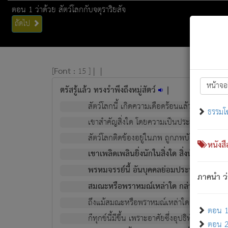
ตอน 1 ว่าด้วย สัตว์โลกกับจตุราริยสัจ
ถัดไป
[
Font :
15 ]
|
|
หน้าจอ
ตรัสรู้แล้ว ทรงรำพึงถึงหมู่สัตว์
|
สัตว์โลกนี้ เกิดความเดือดร้อนแล้ว มีผัสสะบั
ธรรมโ
เขาสำคัญสิ่งใด โดยความเป็นประการใด แต่สิ่งน
สัตว์โลกติดข้องอยู่ในภพ ถูกภพบังหน้าแล้ว มีภ
หนังส
เขาเพลิดเพลินยิ่งนักในสิ่งใด สิ่งนั้นเป็นภัย (ที
พรหมจรรย์นี้ อันบุคคลย่อมประพฤติ ก็เพื่อ
ภาคนำ ว่
สมณะหรือพราหมณ์เหล่าใด กล่าวความหลุดพ
ถึงแม้สมณะหรือพราหมณ์เหล่าใด กล่าวความอ
ตอน 1 
ก็ทุกข์นี้มีขึ้น เพราะอาศัยซึ่งอุปธิทั้งปวง.
ตอน 2 