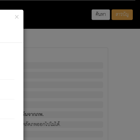
×
ค้นหา
สารบัญ
พนั้น
มิใช่ผู้หลดพ้นจากภพ.
วงนั้น ก็ยังสลัดภพออกไปไม่ได้.