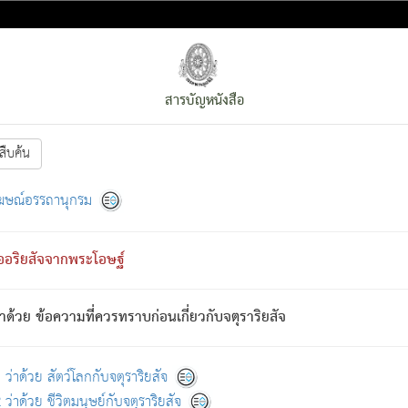
สารบัญหนังสือ
สืบค้น
งหน้า
ย่อมกล่าวซึ่งโรค (ความเสียดแทง) นั้นโดยความเป็นตัวเป็นตน
[1]
ฆษณ์อรรถานุกรม
ั้นย่อมเป็น (ตามที่เป็นจริง) โดยประการอื่นจากที่เขาสำคัญนั้น
พโดยความเป็นอย่างอื่น (จากที่มันเป็นอยู่จริง) จึงได้เพลิดเพลินยิ่งนักในภ
ืออริยสัจจากพระโอษฐ์
่เขาไม่รู้จัก)
: เขากลัวต่อสิ่งใดสิ่งนั้นเป็นทุกข์
การละขาดซึ่งภพ.
าด้วย ข้อความที่ควรทราบก่อนเกี่ยวกับจตุราริยสัจ
้นจากภพว่ามีได้เพราะภพ เรากล่าวว่า สมณะหรือพราหมณ์ทั้งปวงนั้น 
อกไปได้จากภพ ว่ามีได้เพราะวิภพ
: เรากล่าวว่า สมณะหรือพราหมณ์ทั้งป
[2]
ว่าด้วย สัตว์โลกกับจตุราริยสัจ
ว่าด้วย ชีวิตมนุษย์กับจตุราริยสัจ