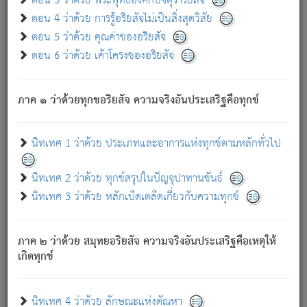
ตอน 3 ว่าด้วย พระพุทธองค์กับจตุราริยสัจ
ภพ.
ตอน 4 ว่าด้วย การรู้อริยสัจไม่เป็นสิ่งสุดวิสัย
สมณะหรือพราหมณ์เหล่าใด กล่าวความหลุดพ้นจากภพว่า
ตอน 5 ว่าด้วย คุณค่าของอริยสัจ
มีได้เพราะภพ เรากล่าวว่า สมณะหรือพราหมณ์ทั้งปวงนั้น
ตอน 6 ว่าด้วย เค้าโครงของอริยสัจ
มิใช่ผู้หลดพ้นจากภพ.
ถึงแม้สมณะหรือพราหมณ์เหล่าใด กล่าวความออกไปได้จาก
ภพ ว่ามีได้เพราะวิภพ
: เรากล่าวว่า สมณะหรือพราหมณ์ทั้ง
[2]
ภาค ๑ ว่าด้วยทุกขอริยสัจ ความจริงอันประเสริฐคือทุกข์
ปวงนั้น ก็ยังสลัดภพออกไปไม่ได้.
ก็ทุกข์นี้มีขึ้น เพราะอาศัยซึ่งอุปธิทั้งปวง.
นิทเทศ 1 ว่าด้วย ประเภทและอาการแห่งทุกข์ตามหลักทั่วไป
เพราะความสิ้นไปแห่งอุปาทานทั้งปวง ความเกิดขึ้นแห่ง
ทุกข์จึงไม่มี.
นิทเทศ 2 ว่าด้วย ทุกข์สรุปในปัญจุปาทานขันธ์
ท่านจงดูโลกนี้เถิด (จะเห็นว่า) สัตว์ทั้งหลายอันอวิชาหนา
นิทเทศ 3 ว่าด้วย หลักเบ็ดเตล็ดเกี่ยวกับความทุกข์
แน่นบังหนาแล้ว; และว่า สัตว์ผู้ยินดีในภพอันเป็นแล้วนั้น ย่อม
ไม่เป็นผู้หลุดพ้นไปจากภพได้. ก็ภพทั้งหลายเหล่าหนึ่งเหล่าใด
อันเป็นไปในที่หรือเวลาทั้งปวง
เพื่อความมีแห่งประโยชน์โดย
[3]
ภาค ๒ ว่าด้วย สมุทยอริยสัจ ความจริงอันประเสริฐคือเหตุให้
ประการทั้งปวง; ภพทั้งหลายทั้งหมดนั้น ไม่เที่ยง เป็นทุกข์ มี
เกิดทุกข์
ความแปรปรวนเป็นธรรมดา.
เมื่อบุคคลเห็นอยู่ซึ่งข้อนั้น ด้วยปัญญาอันชอบตามที่เป็นจริง
อย่างนี้อยู่; เขาย่อมละภวตัณหาได้ และไม่เพลิดเพลินวิภวตัณหา
นิทเทศ 4 ว่าด้วย ลักษณะแห่งตัณหา