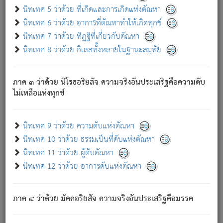
ด้วย.
นิทเทศ 5 ว่าด้วย ที่เกิดและการเกิดแห่งตัณหา
ความดับเพราะความสำรอกไม่เหลือ (แห่งภพทั้งหลาย)
นิทเทศ 6 ว่าด้วย อาการที่ตัณหาทำให้เกิดทุกข์
เพราะความสิ้นไปแห่งตัณหาโดยประการทั้งปวง นั้นคือ
นิทเทศ 7 ว่าด้วย ทิฏฐิที่เกี่ยวกับตัณหา
นิพพาน.
นิทเทศ 8 ว่าด้วย กิเลสทั้งหลายในฐานะสมุทัย
ภพใหม่ย่อมไม่มีแก่ภิกษุนั้น ผู้ดับเย็นสนิทแล้ว เพราะไม่มี
ความยึดมั่น
ภาค ๓ ว่าด้วย นิโรธอริยสัจ ความจริงอันประเสริฐคือความดับ
ภิกษุนั้น เป็นผู้ครอบงำมารได้แล้ว ชนะสงครามแล้ว ก้าวล่วง
ไม่เหลือแห่งทุกข์
ภพทั้งหลายทั้งปวงได้แล้ว เป็นผู้คงที่ (คือไม่เปลี่ยนแปลงอีกต่อ
ไป). ดังนี้แล
- อุ.ขุ.
๒๕/๑๒๑/๘๔
.
นิทเทศ 9 ว่าด้วย ความดับแห่งตัณหา
(ข้อความนี้ เป็นพระพุทธอุทานที่ทรงเปล่งออก ที่โคนต้นโพธิ์
นิทเทศ 10 ว่าด้วย ธรรมเป็นที่ดับแห่งตัณหา
เป็นที่ตรัสรู้ เมื่อตรัสรู้แล้วได้ 7 วัน)
นิทเทศ 11 ว่าด้วย ผู้ดับตัณหา
นิทเทศ 12 ว่าด้วย อาการดับแห่งตัณหา
เชื่อมโยงพระไตรปิฏก :
ภาค ๔ ว่าด้วย มัคคอริยสัจ ความจริงอันประเสริฐคือมรรค