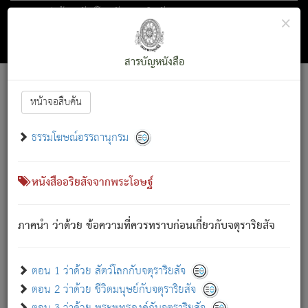
ตอน 1 ว่าด้วย สัตว์โลกกับจตุราริยสัจ
×
ถัดไป
ค้นหา
สารบัญ
สารบัญหนังสือ
[
Font :
15 ]
|
|
หน้าจอสืบค้น
ตรัสรู้แล้ว ทรงรำพึงถึงหมู่สัตว์
|
ธรรมโฆษณ์อรรถานุกรม
สัตว์โลกนี้ เกิดความเดือดร้อนแล้ว มีผัสสะบังหน้า
ย่อม
[1]
กล่าวซึ่งโรค (ความเสียดแทง) นั้นโดยความเป็นตัวเป็นตน
เขาสำคัญสิ่งใด โดยความเป็นประการใด แต่สิ่งนั้นย่อมเป็น
หนังสืออริยสัจจากพระโอษฐ์
(ตามที่เป็นจริง) โดยประการอื่นจากที่เขาสำคัญนั้น
สัตว์โลกติดข้องอยู่ในภพ ถูกภพบังหน้าแล้ว มีภพโดยความ
ภาคนำ ว่าด้วย ข้อความที่ควรทราบก่อนเกี่ยวกับจตุราริยสัจ
เป็นอย่างอื่น (จากที่มันเป็นอยู่จริง) จึงได้เพลิดเพลินยิ่งนักในภพ
นั้น
เขาเพลิดเพลินยิ่งนักในสิ่งใด สิ่งนั้นเป็นภัย (ที่เขาไม่รู้จัก)
:
ตอน 1 ว่าด้วย สัตว์โลกกับจตุราริยสัจ
เขากลัวต่อสิ่งใดสิ่งนั้นเป็นทุกข์
ตอน 2 ว่าด้วย ชีวิตมนุษย์กับจตุราริยสัจ
พรหมจรรย์นี้ อันบุคคลย่อมประพฤติ ก็เพื่อการละขาดซึ่ง