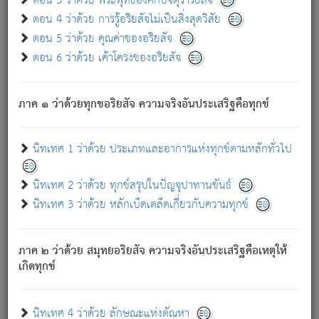
ตอน 3 ว่าด้วย พระพุทธองค์กับจตุราริยสัจ
ภพ.
ตอน 4 ว่าด้วย การรู้อริยสัจไม่เป็นสิ่งสุดวิสัย
สมณะหรือพราหมณ์เหล่าใด กล่าวความหลุดพ้นจากภพว่า
ตอน 5 ว่าด้วย คุณค่าของอริยสัจ
มีได้เพราะภพ เรากล่าวว่า สมณะหรือพราหมณ์ทั้งปวงนั้น
ตอน 6 ว่าด้วย เค้าโครงของอริยสัจ
มิใช่ผู้หลดพ้นจากภพ.
ถึงแม้สมณะหรือพราหมณ์เหล่าใด กล่าวความออกไปได้จาก
ภพ ว่ามีได้เพราะวิภพ
: เรากล่าวว่า สมณะหรือพราหมณ์ทั้ง
[2]
ภาค ๑ ว่าด้วยทุกขอริยสัจ ความจริงอันประเสริฐคือทุกข์
ปวงนั้น ก็ยังสลัดภพออกไปไม่ได้.
ก็ทุกข์นี้มีขึ้น เพราะอาศัยซึ่งอุปธิทั้งปวง.
นิทเทศ 1 ว่าด้วย ประเภทและอาการแห่งทุกข์ตามหลักทั่วไป
เพราะความสิ้นไปแห่งอุปาทานทั้งปวง ความเกิดขึ้นแห่ง
ทุกข์จึงไม่มี.
นิทเทศ 2 ว่าด้วย ทุกข์สรุปในปัญจุปาทานขันธ์
ท่านจงดูโลกนี้เถิด (จะเห็นว่า) สัตว์ทั้งหลายอันอวิชาหนา
นิทเทศ 3 ว่าด้วย หลักเบ็ดเตล็ดเกี่ยวกับความทุกข์
แน่นบังหนาแล้ว; และว่า สัตว์ผู้ยินดีในภพอันเป็นแล้วนั้น ย่อม
ไม่เป็นผู้หลุดพ้นไปจากภพได้. ก็ภพทั้งหลายเหล่าหนึ่งเหล่าใด
อันเป็นไปในที่หรือเวลาทั้งปวง
เพื่อความมีแห่งประโยชน์โดย
[3]
ภาค ๒ ว่าด้วย สมุทยอริยสัจ ความจริงอันประเสริฐคือเหตุให้
ประการทั้งปวง; ภพทั้งหลายทั้งหมดนั้น ไม่เที่ยง เป็นทุกข์ มี
เกิดทุกข์
ความแปรปรวนเป็นธรรมดา.
เมื่อบุคคลเห็นอยู่ซึ่งข้อนั้น ด้วยปัญญาอันชอบตามที่เป็นจริง
อย่างนี้อยู่; เขาย่อมละภวตัณหาได้ และไม่เพลิดเพลินวิภวตัณหา
นิทเทศ 4 ว่าด้วย ลักษณะแห่งตัณหา