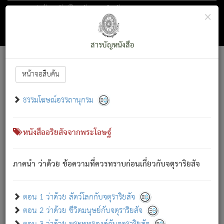
ตอน 1 ว่าด้วย สัตว์โลกกับจตุราริยสัจ
×
ถัดไป
ค้นหา
สารบัญ
สารบัญหนังสือ
[
Font :
15 ]
|
|
หน้าจอสืบค้น
ตรัสรู้แล้ว ทรงรำพึงถึงหมู่สัตว์
|
ธรรมโฆษณ์อรรถานุกรม
สัตว์โลกนี้ เกิดความเดือดร้อนแล้ว มีผัสสะบังหน้า
ย่อม
[1]
กล่าวซึ่งโรค (ความเสียดแทง) นั้นโดยความเป็นตัวเป็นตน
เขาสำคัญสิ่งใด โดยความเป็นประการใด แต่สิ่งนั้นย่อมเป็น
หนังสืออริยสัจจากพระโอษฐ์
(ตามที่เป็นจริง) โดยประการอื่นจากที่เขาสำคัญนั้น
สัตว์โลกติดข้องอยู่ในภพ ถูกภพบังหน้าแล้ว มีภพโดยความ
ภาคนำ ว่าด้วย ข้อความที่ควรทราบก่อนเกี่ยวกับจตุราริยสัจ
เป็นอย่างอื่น (จากที่มันเป็นอยู่จริง) จึงได้เพลิดเพลินยิ่งนักในภพ
นั้น
เขาเพลิดเพลินยิ่งนักในสิ่งใด สิ่งนั้นเป็นภัย (ที่เขาไม่รู้จัก)
:
ตอน 1 ว่าด้วย สัตว์โลกกับจตุราริยสัจ
เขากลัวต่อสิ่งใดสิ่งนั้นเป็นทุกข์
ตอน 2 ว่าด้วย ชีวิตมนุษย์กับจตุราริยสัจ
พรหมจรรย์นี้ อันบุคคลย่อมประพฤติ ก็เพื่อการละขาดซึ่ง