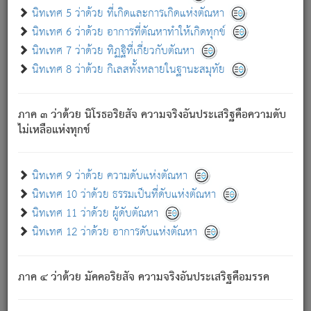
ด้วย.
นิทเทศ 5 ว่าด้วย ที่เกิดและการเกิดแห่งตัณหา
ความดับเพราะความสำรอกไม่เหลือ (แห่งภพทั้งหลาย)
นิทเทศ 6 ว่าด้วย อาการที่ตัณหาทำให้เกิดทุกข์
เพราะความสิ้นไปแห่งตัณหาโดยประการทั้งปวง นั้นคือ
นิทเทศ 7 ว่าด้วย ทิฏฐิที่เกี่ยวกับตัณหา
นิพพาน.
นิทเทศ 8 ว่าด้วย กิเลสทั้งหลายในฐานะสมุทัย
ภพใหม่ย่อมไม่มีแก่ภิกษุนั้น ผู้ดับเย็นสนิทแล้ว เพราะไม่มี
ความยึดมั่น
ภาค ๓ ว่าด้วย นิโรธอริยสัจ ความจริงอันประเสริฐคือความดับ
ภิกษุนั้น เป็นผู้ครอบงำมารได้แล้ว ชนะสงครามแล้ว ก้าวล่วง
ไม่เหลือแห่งทุกข์
ภพทั้งหลายทั้งปวงได้แล้ว เป็นผู้คงที่ (คือไม่เปลี่ยนแปลงอีกต่อ
ไป). ดังนี้แล
- อุ.ขุ.
๒๕/๑๒๑/๘๔
.
นิทเทศ 9 ว่าด้วย ความดับแห่งตัณหา
(ข้อความนี้ เป็นพระพุทธอุทานที่ทรงเปล่งออก ที่โคนต้นโพธิ์
นิทเทศ 10 ว่าด้วย ธรรมเป็นที่ดับแห่งตัณหา
เป็นที่ตรัสรู้ เมื่อตรัสรู้แล้วได้ 7 วัน)
นิทเทศ 11 ว่าด้วย ผู้ดับตัณหา
นิทเทศ 12 ว่าด้วย อาการดับแห่งตัณหา
เชื่อมโยงพระไตรปิฏก :
ภาค ๔ ว่าด้วย มัคคอริยสัจ ความจริงอันประเสริฐคือมรรค