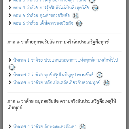
ตอน 3 ว่าด้วย พระพุทธองค์กับจตุราริยสัจ
ภพ.
ตอน 4 ว่าด้วย การรู้อริยสัจไม่เป็นสิ่งสุดวิสัย
สมณะหรือพราหมณ์เหล่าใด กล่าวความหลุดพ้นจากภพว่า
ตอน 5 ว่าด้วย คุณค่าของอริยสัจ
มีได้เพราะภพ เรากล่าวว่า สมณะหรือพราหมณ์ทั้งปวงนั้น
ตอน 6 ว่าด้วย เค้าโครงของอริยสัจ
มิใช่ผู้หลดพ้นจากภพ.
ถึงแม้สมณะหรือพราหมณ์เหล่าใด กล่าวความออกไปได้จาก
ภพ ว่ามีได้เพราะวิภพ
: เรากล่าวว่า สมณะหรือพราหมณ์ทั้ง
[2]
ภาค ๑ ว่าด้วยทุกขอริยสัจ ความจริงอันประเสริฐคือทุกข์
ปวงนั้น ก็ยังสลัดภพออกไปไม่ได้.
ก็ทุกข์นี้มีขึ้น เพราะอาศัยซึ่งอุปธิทั้งปวง.
นิทเทศ 1 ว่าด้วย ประเภทและอาการแห่งทุกข์ตามหลักทั่วไป
เพราะความสิ้นไปแห่งอุปาทานทั้งปวง ความเกิดขึ้นแห่ง
ทุกข์จึงไม่มี.
นิทเทศ 2 ว่าด้วย ทุกข์สรุปในปัญจุปาทานขันธ์
ท่านจงดูโลกนี้เถิด (จะเห็นว่า) สัตว์ทั้งหลายอันอวิชาหนา
นิทเทศ 3 ว่าด้วย หลักเบ็ดเตล็ดเกี่ยวกับความทุกข์
แน่นบังหนาแล้ว; และว่า สัตว์ผู้ยินดีในภพอันเป็นแล้วนั้น ย่อม
ไม่เป็นผู้หลุดพ้นไปจากภพได้. ก็ภพทั้งหลายเหล่าหนึ่งเหล่าใด
อันเป็นไปในที่หรือเวลาทั้งปวง
เพื่อความมีแห่งประโยชน์โดย
[3]
ภาค ๒ ว่าด้วย สมุทยอริยสัจ ความจริงอันประเสริฐคือเหตุให้
ประการทั้งปวง; ภพทั้งหลายทั้งหมดนั้น ไม่เที่ยง เป็นทุกข์ มี
เกิดทุกข์
ความแปรปรวนเป็นธรรมดา.
เมื่อบุคคลเห็นอยู่ซึ่งข้อนั้น ด้วยปัญญาอันชอบตามที่เป็นจริง
อย่างนี้อยู่; เขาย่อมละภวตัณหาได้ และไม่เพลิดเพลินวิภวตัณหา
นิทเทศ 4 ว่าด้วย ลักษณะแห่งตัณหา