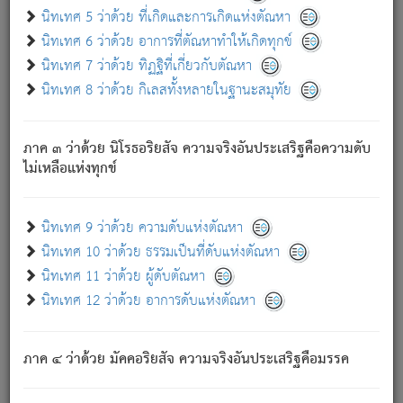
ด้วย.
นิทเทศ 5 ว่าด้วย ที่เกิดและการเกิดแห่งตัณหา
ความดับเพราะความสำรอกไม่เหลือ (แห่งภพทั้งหลาย)
นิทเทศ 6 ว่าด้วย อาการที่ตัณหาทำให้เกิดทุกข์
เพราะความสิ้นไปแห่งตัณหาโดยประการทั้งปวง นั้นคือ
นิทเทศ 7 ว่าด้วย ทิฏฐิที่เกี่ยวกับตัณหา
นิพพาน.
นิทเทศ 8 ว่าด้วย กิเลสทั้งหลายในฐานะสมุทัย
ภพใหม่ย่อมไม่มีแก่ภิกษุนั้น ผู้ดับเย็นสนิทแล้ว เพราะไม่มี
ความยึดมั่น
ภาค ๓ ว่าด้วย นิโรธอริยสัจ ความจริงอันประเสริฐคือความดับ
ภิกษุนั้น เป็นผู้ครอบงำมารได้แล้ว ชนะสงครามแล้ว ก้าวล่วง
ไม่เหลือแห่งทุกข์
ภพทั้งหลายทั้งปวงได้แล้ว เป็นผู้คงที่ (คือไม่เปลี่ยนแปลงอีกต่อ
ไป). ดังนี้แล
- อุ.ขุ.
๒๕/๑๒๑/๘๔
.
นิทเทศ 9 ว่าด้วย ความดับแห่งตัณหา
(ข้อความนี้ เป็นพระพุทธอุทานที่ทรงเปล่งออก ที่โคนต้นโพธิ์
นิทเทศ 10 ว่าด้วย ธรรมเป็นที่ดับแห่งตัณหา
เป็นที่ตรัสรู้ เมื่อตรัสรู้แล้วได้ 7 วัน)
นิทเทศ 11 ว่าด้วย ผู้ดับตัณหา
นิทเทศ 12 ว่าด้วย อาการดับแห่งตัณหา
เชื่อมโยงพระไตรปิฏก :
ภาค ๔ ว่าด้วย มัคคอริยสัจ ความจริงอันประเสริฐคือมรรค