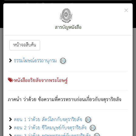
ตอน 1 ว่าด้วย สัตว์โลกกับจตุราริยสัจ
×
ถัดไป
ค้นหา
สารบัญ
สารบัญหนังสือ
[
Font :
15 ]
|
|
หน้าจอสืบค้น
ตรัสรู้แล้ว ทรงรำพึงถึงหมู่สัตว์
|
ธรรมโฆษณ์อรรถานุกรม
สัตว์โลกนี้ เกิดความเดือดร้อนแล้ว มีผัสสะบังหน้า
ย่อม
[1]
กล่าวซึ่งโรค (ความเสียดแทง) นั้นโดยความเป็นตัวเป็นตน
เขาสำคัญสิ่งใด โดยความเป็นประการใด แต่สิ่งนั้นย่อมเป็น
หนังสืออริยสัจจากพระโอษฐ์
(ตามที่เป็นจริง) โดยประการอื่นจากที่เขาสำคัญนั้น
สัตว์โลกติดข้องอยู่ในภพ ถูกภพบังหน้าแล้ว มีภพโดยความ
ภาคนำ ว่าด้วย ข้อความที่ควรทราบก่อนเกี่ยวกับจตุราริยสัจ
เป็นอย่างอื่น (จากที่มันเป็นอยู่จริง) จึงได้เพลิดเพลินยิ่งนักในภพ
นั้น
เขาเพลิดเพลินยิ่งนักในสิ่งใด สิ่งนั้นเป็นภัย (ที่เขาไม่รู้จัก)
:
ตอน 1 ว่าด้วย สัตว์โลกกับจตุราริยสัจ
เขากลัวต่อสิ่งใดสิ่งนั้นเป็นทุกข์
ตอน 2 ว่าด้วย ชีวิตมนุษย์กับจตุราริยสัจ
พรหมจรรย์นี้ อันบุคคลย่อมประพฤติ ก็เพื่อการละขาดซึ่ง