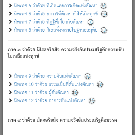
ด้วย.
นิทเทศ 5 ว่าด้วย ที่เกิดและการเกิดแห่งตัณหา
ความดับเพราะความสำรอกไม่เหลือ (แห่งภพทั้งหลาย)
นิทเทศ 6 ว่าด้วย อาการที่ตัณหาทำให้เกิดทุกข์
เพราะความสิ้นไปแห่งตัณหาโดยประการทั้งปวง นั้นคือ
นิทเทศ 7 ว่าด้วย ทิฏฐิที่เกี่ยวกับตัณหา
นิพพาน.
นิทเทศ 8 ว่าด้วย กิเลสทั้งหลายในฐานะสมุทัย
ภพใหม่ย่อมไม่มีแก่ภิกษุนั้น ผู้ดับเย็นสนิทแล้ว เพราะไม่มี
ความยึดมั่น
ภาค ๓ ว่าด้วย นิโรธอริยสัจ ความจริงอันประเสริฐคือความดับ
ภิกษุนั้น เป็นผู้ครอบงำมารได้แล้ว ชนะสงครามแล้ว ก้าวล่วง
ไม่เหลือแห่งทุกข์
ภพทั้งหลายทั้งปวงได้แล้ว เป็นผู้คงที่ (คือไม่เปลี่ยนแปลงอีกต่อ
ไป). ดังนี้แล
- อุ.ขุ.
๒๕/๑๒๑/๘๔
.
นิทเทศ 9 ว่าด้วย ความดับแห่งตัณหา
(ข้อความนี้ เป็นพระพุทธอุทานที่ทรงเปล่งออก ที่โคนต้นโพธิ์
นิทเทศ 10 ว่าด้วย ธรรมเป็นที่ดับแห่งตัณหา
เป็นที่ตรัสรู้ เมื่อตรัสรู้แล้วได้ 7 วัน)
นิทเทศ 11 ว่าด้วย ผู้ดับตัณหา
นิทเทศ 12 ว่าด้วย อาการดับแห่งตัณหา
เชื่อมโยงพระไตรปิฏก :
ภาค ๔ ว่าด้วย มัคคอริยสัจ ความจริงอันประเสริฐคือมรรค