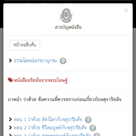
ตอน 1 ว่าด้วย สัตว์โลกกับจตุราริยสัจ
×
ถัดไป
ค้นหา
สารบัญ
สารบัญหนังสือ
[
Font :
15 ]
|
|
หน้าจอสืบค้น
ตรัสรู้แล้ว ทรงรำพึงถึงหมู่สัตว์
|
ธรรมโฆษณ์อรรถานุกรม
สัตว์โลกนี้ เกิดความเดือดร้อนแล้ว มีผัสสะบังหน้า
ย่อม
[1]
กล่าวซึ่งโรค (ความเสียดแทง) นั้นโดยความเป็นตัวเป็นตน
เขาสำคัญสิ่งใด โดยความเป็นประการใด แต่สิ่งนั้นย่อมเป็น
หนังสืออริยสัจจากพระโอษฐ์
(ตามที่เป็นจริง) โดยประการอื่นจากที่เขาสำคัญนั้น
สัตว์โลกติดข้องอยู่ในภพ ถูกภพบังหน้าแล้ว มีภพโดยความ
ภาคนำ ว่าด้วย ข้อความที่ควรทราบก่อนเกี่ยวกับจตุราริยสัจ
เป็นอย่างอื่น (จากที่มันเป็นอยู่จริง) จึงได้เพลิดเพลินยิ่งนักในภพ
นั้น
เขาเพลิดเพลินยิ่งนักในสิ่งใด สิ่งนั้นเป็นภัย (ที่เขาไม่รู้จัก)
:
ตอน 1 ว่าด้วย สัตว์โลกกับจตุราริยสัจ
เขากลัวต่อสิ่งใดสิ่งนั้นเป็นทุกข์
ตอน 2 ว่าด้วย ชีวิตมนุษย์กับจตุราริยสัจ
พรหมจรรย์นี้ อันบุคคลย่อมประพฤติ ก็เพื่อการละขาดซึ่ง