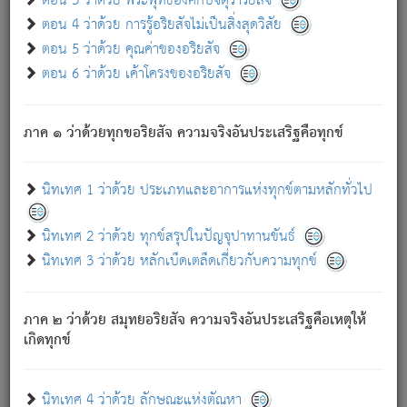
ตอน 3 ว่าด้วย พระพุทธองค์กับจตุราริยสัจ
ภพ.
ตอน 4 ว่าด้วย การรู้อริยสัจไม่เป็นสิ่งสุดวิสัย
สมณะหรือพราหมณ์เหล่าใด กล่าวความหลุดพ้นจากภพว่า
ตอน 5 ว่าด้วย คุณค่าของอริยสัจ
มีได้เพราะภพ เรากล่าวว่า สมณะหรือพราหมณ์ทั้งปวงนั้น
ตอน 6 ว่าด้วย เค้าโครงของอริยสัจ
มิใช่ผู้หลดพ้นจากภพ.
ถึงแม้สมณะหรือพราหมณ์เหล่าใด กล่าวความออกไปได้จาก
ภพ ว่ามีได้เพราะวิภพ
: เรากล่าวว่า สมณะหรือพราหมณ์ทั้ง
[2]
ภาค ๑ ว่าด้วยทุกขอริยสัจ ความจริงอันประเสริฐคือทุกข์
ปวงนั้น ก็ยังสลัดภพออกไปไม่ได้.
ก็ทุกข์นี้มีขึ้น เพราะอาศัยซึ่งอุปธิทั้งปวง.
นิทเทศ 1 ว่าด้วย ประเภทและอาการแห่งทุกข์ตามหลักทั่วไป
เพราะความสิ้นไปแห่งอุปาทานทั้งปวง ความเกิดขึ้นแห่ง
ทุกข์จึงไม่มี.
นิทเทศ 2 ว่าด้วย ทุกข์สรุปในปัญจุปาทานขันธ์
ท่านจงดูโลกนี้เถิด (จะเห็นว่า) สัตว์ทั้งหลายอันอวิชาหนา
นิทเทศ 3 ว่าด้วย หลักเบ็ดเตล็ดเกี่ยวกับความทุกข์
แน่นบังหนาแล้ว; และว่า สัตว์ผู้ยินดีในภพอันเป็นแล้วนั้น ย่อม
ไม่เป็นผู้หลุดพ้นไปจากภพได้. ก็ภพทั้งหลายเหล่าหนึ่งเหล่าใด
อันเป็นไปในที่หรือเวลาทั้งปวง
เพื่อความมีแห่งประโยชน์โดย
[3]
ภาค ๒ ว่าด้วย สมุทยอริยสัจ ความจริงอันประเสริฐคือเหตุให้
ประการทั้งปวง; ภพทั้งหลายทั้งหมดนั้น ไม่เที่ยง เป็นทุกข์ มี
เกิดทุกข์
ความแปรปรวนเป็นธรรมดา.
เมื่อบุคคลเห็นอยู่ซึ่งข้อนั้น ด้วยปัญญาอันชอบตามที่เป็นจริง
อย่างนี้อยู่; เขาย่อมละภวตัณหาได้ และไม่เพลิดเพลินวิภวตัณหา
นิทเทศ 4 ว่าด้วย ลักษณะแห่งตัณหา