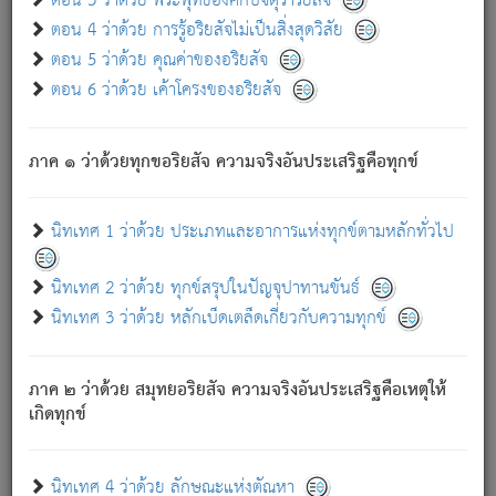
ตอน 3 ว่าด้วย พระพุทธองค์กับจตุราริยสัจ
ภพ.
ตอน 4 ว่าด้วย การรู้อริยสัจไม่เป็นสิ่งสุดวิสัย
สมณะหรือพราหมณ์เหล่าใด กล่าวความหลุดพ้นจากภพว่า
ตอน 5 ว่าด้วย คุณค่าของอริยสัจ
มีได้เพราะภพ เรากล่าวว่า สมณะหรือพราหมณ์ทั้งปวงนั้น
ตอน 6 ว่าด้วย เค้าโครงของอริยสัจ
มิใช่ผู้หลดพ้นจากภพ.
ถึงแม้สมณะหรือพราหมณ์เหล่าใด กล่าวความออกไปได้จาก
ภพ ว่ามีได้เพราะวิภพ
: เรากล่าวว่า สมณะหรือพราหมณ์ทั้ง
[2]
ภาค ๑ ว่าด้วยทุกขอริยสัจ ความจริงอันประเสริฐคือทุกข์
ปวงนั้น ก็ยังสลัดภพออกไปไม่ได้.
ก็ทุกข์นี้มีขึ้น เพราะอาศัยซึ่งอุปธิทั้งปวง.
นิทเทศ 1 ว่าด้วย ประเภทและอาการแห่งทุกข์ตามหลักทั่วไป
เพราะความสิ้นไปแห่งอุปาทานทั้งปวง ความเกิดขึ้นแห่ง
ทุกข์จึงไม่มี.
นิทเทศ 2 ว่าด้วย ทุกข์สรุปในปัญจุปาทานขันธ์
ท่านจงดูโลกนี้เถิด (จะเห็นว่า) สัตว์ทั้งหลายอันอวิชาหนา
นิทเทศ 3 ว่าด้วย หลักเบ็ดเตล็ดเกี่ยวกับความทุกข์
แน่นบังหนาแล้ว; และว่า สัตว์ผู้ยินดีในภพอันเป็นแล้วนั้น ย่อม
ไม่เป็นผู้หลุดพ้นไปจากภพได้. ก็ภพทั้งหลายเหล่าหนึ่งเหล่าใด
อันเป็นไปในที่หรือเวลาทั้งปวง
เพื่อความมีแห่งประโยชน์โดย
[3]
ภาค ๒ ว่าด้วย สมุทยอริยสัจ ความจริงอันประเสริฐคือเหตุให้
ประการทั้งปวง; ภพทั้งหลายทั้งหมดนั้น ไม่เที่ยง เป็นทุกข์ มี
เกิดทุกข์
ความแปรปรวนเป็นธรรมดา.
เมื่อบุคคลเห็นอยู่ซึ่งข้อนั้น ด้วยปัญญาอันชอบตามที่เป็นจริง
อย่างนี้อยู่; เขาย่อมละภวตัณหาได้ และไม่เพลิดเพลินวิภวตัณหา
นิทเทศ 4 ว่าด้วย ลักษณะแห่งตัณหา