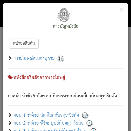
ตอน 1 ว่าด้วย สัตว์โลกกับจตุราริยสัจ
×
ถัดไป
ค้นหา
สารบัญ
สารบัญหนังสือ
[
Font :
15 ]
|
|
หน้าจอสืบค้น
ตรัสรู้แล้ว ทรงรำพึงถึงหมู่สัตว์
|
ธรรมโฆษณ์อรรถานุกรม
สัตว์โลกนี้ เกิดความเดือดร้อนแล้ว มีผัสสะบังหน้า
ย่อม
[1]
กล่าวซึ่งโรค (ความเสียดแทง) นั้นโดยความเป็นตัวเป็นตน
เขาสำคัญสิ่งใด โดยความเป็นประการใด แต่สิ่งนั้นย่อมเป็น
หนังสืออริยสัจจากพระโอษฐ์
(ตามที่เป็นจริง) โดยประการอื่นจากที่เขาสำคัญนั้น
สัตว์โลกติดข้องอยู่ในภพ ถูกภพบังหน้าแล้ว มีภพโดยความ
ภาคนำ ว่าด้วย ข้อความที่ควรทราบก่อนเกี่ยวกับจตุราริยสัจ
เป็นอย่างอื่น (จากที่มันเป็นอยู่จริง) จึงได้เพลิดเพลินยิ่งนักในภพ
นั้น
เขาเพลิดเพลินยิ่งนักในสิ่งใด สิ่งนั้นเป็นภัย (ที่เขาไม่รู้จัก)
:
ตอน 1 ว่าด้วย สัตว์โลกกับจตุราริยสัจ
เขากลัวต่อสิ่งใดสิ่งนั้นเป็นทุกข์
ตอน 2 ว่าด้วย ชีวิตมนุษย์กับจตุราริยสัจ
พรหมจรรย์นี้ อันบุคคลย่อมประพฤติ ก็เพื่อการละขาดซึ่ง