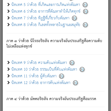
ด้วย.
นิทเทศ 5 ว่าด้วย ที่เกิดและการเกิดแห่งตัณหา
ความดับเพราะความสำรอกไม่เหลือ (แห่งภพทั้งหลาย)
นิทเทศ 6 ว่าด้วย อาการที่ตัณหาทำให้เกิดทุกข์
เพราะความสิ้นไปแห่งตัณหาโดยประการทั้งปวง นั้นคือ
นิทเทศ 7 ว่าด้วย ทิฏฐิที่เกี่ยวกับตัณหา
นิพพาน.
นิทเทศ 8 ว่าด้วย กิเลสทั้งหลายในฐานะสมุทัย
ภพใหม่ย่อมไม่มีแก่ภิกษุนั้น ผู้ดับเย็นสนิทแล้ว เพราะไม่มี
ความยึดมั่น
ภาค ๓ ว่าด้วย นิโรธอริยสัจ ความจริงอันประเสริฐคือความดับ
ภิกษุนั้น เป็นผู้ครอบงำมารได้แล้ว ชนะสงครามแล้ว ก้าวล่วง
ไม่เหลือแห่งทุกข์
ภพทั้งหลายทั้งปวงได้แล้ว เป็นผู้คงที่ (คือไม่เปลี่ยนแปลงอีกต่อ
ไป). ดังนี้แล
- อุ.ขุ.
๒๕/๑๒๑/๘๔
.
นิทเทศ 9 ว่าด้วย ความดับแห่งตัณหา
(ข้อความนี้ เป็นพระพุทธอุทานที่ทรงเปล่งออก ที่โคนต้นโพธิ์
นิทเทศ 10 ว่าด้วย ธรรมเป็นที่ดับแห่งตัณหา
เป็นที่ตรัสรู้ เมื่อตรัสรู้แล้วได้ 7 วัน)
นิทเทศ 11 ว่าด้วย ผู้ดับตัณหา
นิทเทศ 12 ว่าด้วย อาการดับแห่งตัณหา
เชื่อมโยงพระไตรปิฏก :
ภาค ๔ ว่าด้วย มัคคอริยสัจ ความจริงอันประเสริฐคือมรรค