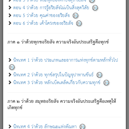
ตอน 3 ว่าด้วย พระพุทธองค์กับจตุราริยสัจ
ภพ.
ตอน 4 ว่าด้วย การรู้อริยสัจไม่เป็นสิ่งสุดวิสัย
สมณะหรือพราหมณ์เหล่าใด กล่าวความหลุดพ้นจากภพว่า
ตอน 5 ว่าด้วย คุณค่าของอริยสัจ
มีได้เพราะภพ เรากล่าวว่า สมณะหรือพราหมณ์ทั้งปวงนั้น
ตอน 6 ว่าด้วย เค้าโครงของอริยสัจ
มิใช่ผู้หลดพ้นจากภพ.
ถึงแม้สมณะหรือพราหมณ์เหล่าใด กล่าวความออกไปได้จาก
ภพ ว่ามีได้เพราะวิภพ
: เรากล่าวว่า สมณะหรือพราหมณ์ทั้ง
[2]
ภาค ๑ ว่าด้วยทุกขอริยสัจ ความจริงอันประเสริฐคือทุกข์
ปวงนั้น ก็ยังสลัดภพออกไปไม่ได้.
ก็ทุกข์นี้มีขึ้น เพราะอาศัยซึ่งอุปธิทั้งปวง.
นิทเทศ 1 ว่าด้วย ประเภทและอาการแห่งทุกข์ตามหลักทั่วไป
เพราะความสิ้นไปแห่งอุปาทานทั้งปวง ความเกิดขึ้นแห่ง
ทุกข์จึงไม่มี.
นิทเทศ 2 ว่าด้วย ทุกข์สรุปในปัญจุปาทานขันธ์
ท่านจงดูโลกนี้เถิด (จะเห็นว่า) สัตว์ทั้งหลายอันอวิชาหนา
นิทเทศ 3 ว่าด้วย หลักเบ็ดเตล็ดเกี่ยวกับความทุกข์
แน่นบังหนาแล้ว; และว่า สัตว์ผู้ยินดีในภพอันเป็นแล้วนั้น ย่อม
ไม่เป็นผู้หลุดพ้นไปจากภพได้. ก็ภพทั้งหลายเหล่าหนึ่งเหล่าใด
อันเป็นไปในที่หรือเวลาทั้งปวง
เพื่อความมีแห่งประโยชน์โดย
[3]
ภาค ๒ ว่าด้วย สมุทยอริยสัจ ความจริงอันประเสริฐคือเหตุให้
ประการทั้งปวง; ภพทั้งหลายทั้งหมดนั้น ไม่เที่ยง เป็นทุกข์ มี
เกิดทุกข์
ความแปรปรวนเป็นธรรมดา.
เมื่อบุคคลเห็นอยู่ซึ่งข้อนั้น ด้วยปัญญาอันชอบตามที่เป็นจริง
อย่างนี้อยู่; เขาย่อมละภวตัณหาได้ และไม่เพลิดเพลินวิภวตัณหา
นิทเทศ 4 ว่าด้วย ลักษณะแห่งตัณหา