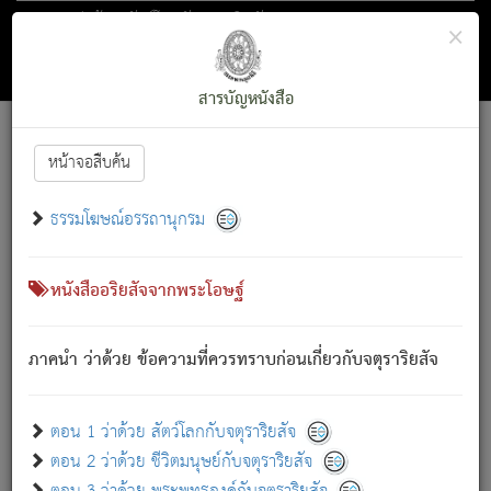
ตอน 1 ว่าด้วย สัตว์โลกกับจตุราริยสัจ
×
ถัดไป
ค้นหา
สารบัญ
สารบัญหนังสือ
[
Font :
15 ]
|
|
หน้าจอสืบค้น
ตรัสรู้แล้ว ทรงรำพึงถึงหมู่สัตว์
|
ธรรมโฆษณ์อรรถานุกรม
สัตว์โลกนี้ เกิดความเดือดร้อนแล้ว มีผัสสะบังหน้า
ย่อม
[1]
กล่าวซึ่งโรค (ความเสียดแทง) นั้นโดยความเป็นตัวเป็นตน
เขาสำคัญสิ่งใด โดยความเป็นประการใด แต่สิ่งนั้นย่อมเป็น
หนังสืออริยสัจจากพระโอษฐ์
(ตามที่เป็นจริง) โดยประการอื่นจากที่เขาสำคัญนั้น
สัตว์โลกติดข้องอยู่ในภพ ถูกภพบังหน้าแล้ว มีภพโดยความ
ภาคนำ ว่าด้วย ข้อความที่ควรทราบก่อนเกี่ยวกับจตุราริยสัจ
เป็นอย่างอื่น (จากที่มันเป็นอยู่จริง) จึงได้เพลิดเพลินยิ่งนักในภพ
นั้น
เขาเพลิดเพลินยิ่งนักในสิ่งใด สิ่งนั้นเป็นภัย (ที่เขาไม่รู้จัก)
:
ตอน 1 ว่าด้วย สัตว์โลกกับจตุราริยสัจ
เขากลัวต่อสิ่งใดสิ่งนั้นเป็นทุกข์
ตอน 2 ว่าด้วย ชีวิตมนุษย์กับจตุราริยสัจ
พรหมจรรย์นี้ อันบุคคลย่อมประพฤติ ก็เพื่อการละขาดซึ่ง