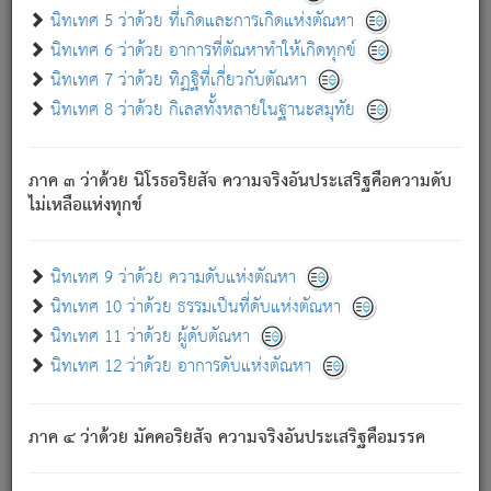
ด้วย.
นิทเทศ 5 ว่าด้วย ที่เกิดและการเกิดแห่งตัณหา
ความดับเพราะความสำรอกไม่เหลือ (แห่งภพทั้งหลาย)
นิทเทศ 6 ว่าด้วย อาการที่ตัณหาทำให้เกิดทุกข์
เพราะความสิ้นไปแห่งตัณหาโดยประการทั้งปวง นั้นคือ
นิทเทศ 7 ว่าด้วย ทิฏฐิที่เกี่ยวกับตัณหา
นิพพาน.
นิทเทศ 8 ว่าด้วย กิเลสทั้งหลายในฐานะสมุทัย
ภพใหม่ย่อมไม่มีแก่ภิกษุนั้น ผู้ดับเย็นสนิทแล้ว เพราะไม่มี
ความยึดมั่น
ภาค ๓ ว่าด้วย นิโรธอริยสัจ ความจริงอันประเสริฐคือความดับ
ภิกษุนั้น เป็นผู้ครอบงำมารได้แล้ว ชนะสงครามแล้ว ก้าวล่วง
ไม่เหลือแห่งทุกข์
ภพทั้งหลายทั้งปวงได้แล้ว เป็นผู้คงที่ (คือไม่เปลี่ยนแปลงอีกต่อ
ไป). ดังนี้แล
- อุ.ขุ.
๒๕/๑๒๑/๘๔
.
นิทเทศ 9 ว่าด้วย ความดับแห่งตัณหา
(ข้อความนี้ เป็นพระพุทธอุทานที่ทรงเปล่งออก ที่โคนต้นโพธิ์
นิทเทศ 10 ว่าด้วย ธรรมเป็นที่ดับแห่งตัณหา
เป็นที่ตรัสรู้ เมื่อตรัสรู้แล้วได้ 7 วัน)
นิทเทศ 11 ว่าด้วย ผู้ดับตัณหา
นิทเทศ 12 ว่าด้วย อาการดับแห่งตัณหา
เชื่อมโยงพระไตรปิฏก :
ภาค ๔ ว่าด้วย มัคคอริยสัจ ความจริงอันประเสริฐคือมรรค