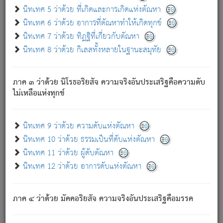
ด้วย.
นิทเทศ 5 ว่าด้วย ที่เกิดและการเกิดแห่งตัณหา
ความดับเพราะความสำรอกไม่เหลือ (แห่งภพทั้งหลาย)
นิทเทศ 6 ว่าด้วย อาการที่ตัณหาทำให้เกิดทุกข์
เพราะความสิ้นไปแห่งตัณหาโดยประการทั้งปวง นั้นคือ
นิทเทศ 7 ว่าด้วย ทิฏฐิที่เกี่ยวกับตัณหา
นิพพาน.
นิทเทศ 8 ว่าด้วย กิเลสทั้งหลายในฐานะสมุทัย
ภพใหม่ย่อมไม่มีแก่ภิกษุนั้น ผู้ดับเย็นสนิทแล้ว เพราะไม่มี
ความยึดมั่น
ภาค ๓ ว่าด้วย นิโรธอริยสัจ ความจริงอันประเสริฐคือความดับ
ภิกษุนั้น เป็นผู้ครอบงำมารได้แล้ว ชนะสงครามแล้ว ก้าวล่วง
ไม่เหลือแห่งทุกข์
ภพทั้งหลายทั้งปวงได้แล้ว เป็นผู้คงที่ (คือไม่เปลี่ยนแปลงอีกต่อ
ไป). ดังนี้แล
- อุ.ขุ.
๒๕/๑๒๑/๘๔
.
นิทเทศ 9 ว่าด้วย ความดับแห่งตัณหา
(ข้อความนี้ เป็นพระพุทธอุทานที่ทรงเปล่งออก ที่โคนต้นโพธิ์
นิทเทศ 10 ว่าด้วย ธรรมเป็นที่ดับแห่งตัณหา
เป็นที่ตรัสรู้ เมื่อตรัสรู้แล้วได้ 7 วัน)
นิทเทศ 11 ว่าด้วย ผู้ดับตัณหา
นิทเทศ 12 ว่าด้วย อาการดับแห่งตัณหา
เชื่อมโยงพระไตรปิฏก :
ภาค ๔ ว่าด้วย มัคคอริยสัจ ความจริงอันประเสริฐคือมรรค