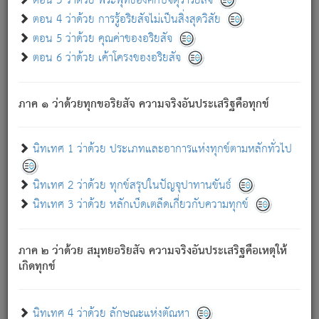
ตอน 3 ว่าด้วย พระพุทธองค์กับจตุราริยสัจ
ภพ.
ตอน 4 ว่าด้วย การรู้อริยสัจไม่เป็นสิ่งสุดวิสัย
สมณะหรือพราหมณ์เหล่าใด กล่าวความหลุดพ้นจากภพว่า
ตอน 5 ว่าด้วย คุณค่าของอริยสัจ
มีได้เพราะภพ เรากล่าวว่า สมณะหรือพราหมณ์ทั้งปวงนั้น
ตอน 6 ว่าด้วย เค้าโครงของอริยสัจ
มิใช่ผู้หลดพ้นจากภพ.
ถึงแม้สมณะหรือพราหมณ์เหล่าใด กล่าวความออกไปได้จาก
ภพ ว่ามีได้เพราะวิภพ
: เรากล่าวว่า สมณะหรือพราหมณ์ทั้ง
[2]
ภาค ๑ ว่าด้วยทุกขอริยสัจ ความจริงอันประเสริฐคือทุกข์
ปวงนั้น ก็ยังสลัดภพออกไปไม่ได้.
ก็ทุกข์นี้มีขึ้น เพราะอาศัยซึ่งอุปธิทั้งปวง.
นิทเทศ 1 ว่าด้วย ประเภทและอาการแห่งทุกข์ตามหลักทั่วไป
เพราะความสิ้นไปแห่งอุปาทานทั้งปวง ความเกิดขึ้นแห่ง
ทุกข์จึงไม่มี.
นิทเทศ 2 ว่าด้วย ทุกข์สรุปในปัญจุปาทานขันธ์
ท่านจงดูโลกนี้เถิด (จะเห็นว่า) สัตว์ทั้งหลายอันอวิชาหนา
นิทเทศ 3 ว่าด้วย หลักเบ็ดเตล็ดเกี่ยวกับความทุกข์
แน่นบังหนาแล้ว; และว่า สัตว์ผู้ยินดีในภพอันเป็นแล้วนั้น ย่อม
ไม่เป็นผู้หลุดพ้นไปจากภพได้. ก็ภพทั้งหลายเหล่าหนึ่งเหล่าใด
อันเป็นไปในที่หรือเวลาทั้งปวง
เพื่อความมีแห่งประโยชน์โดย
[3]
ภาค ๒ ว่าด้วย สมุทยอริยสัจ ความจริงอันประเสริฐคือเหตุให้
ประการทั้งปวง; ภพทั้งหลายทั้งหมดนั้น ไม่เที่ยง เป็นทุกข์ มี
เกิดทุกข์
ความแปรปรวนเป็นธรรมดา.
เมื่อบุคคลเห็นอยู่ซึ่งข้อนั้น ด้วยปัญญาอันชอบตามที่เป็นจริง
อย่างนี้อยู่; เขาย่อมละภวตัณหาได้ และไม่เพลิดเพลินวิภวตัณหา
นิทเทศ 4 ว่าด้วย ลักษณะแห่งตัณหา