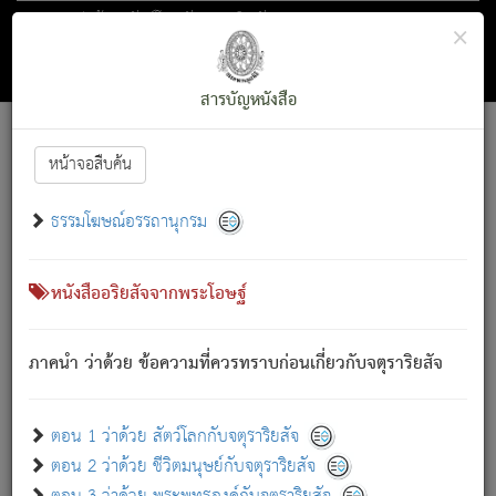
ตอน 1 ว่าด้วย สัตว์โลกกับจตุราริยสัจ
×
ถัดไป
ค้นหา
สารบัญ
สารบัญหนังสือ
[
Font :
15 ]
|
|
หน้าจอสืบค้น
ตรัสรู้แล้ว ทรงรำพึงถึงหมู่สัตว์
|
ธรรมโฆษณ์อรรถานุกรม
สัตว์โลกนี้ เกิดความเดือดร้อนแล้ว มีผัสสะบังหน้า
ย่อม
[1]
กล่าวซึ่งโรค (ความเสียดแทง) นั้นโดยความเป็นตัวเป็นตน
เขาสำคัญสิ่งใด โดยความเป็นประการใด แต่สิ่งนั้นย่อมเป็น
หนังสืออริยสัจจากพระโอษฐ์
(ตามที่เป็นจริง) โดยประการอื่นจากที่เขาสำคัญนั้น
สัตว์โลกติดข้องอยู่ในภพ ถูกภพบังหน้าแล้ว มีภพโดยความ
ภาคนำ ว่าด้วย ข้อความที่ควรทราบก่อนเกี่ยวกับจตุราริยสัจ
เป็นอย่างอื่น (จากที่มันเป็นอยู่จริง) จึงได้เพลิดเพลินยิ่งนักในภพ
นั้น
เขาเพลิดเพลินยิ่งนักในสิ่งใด สิ่งนั้นเป็นภัย (ที่เขาไม่รู้จัก)
:
ตอน 1 ว่าด้วย สัตว์โลกกับจตุราริยสัจ
เขากลัวต่อสิ่งใดสิ่งนั้นเป็นทุกข์
ตอน 2 ว่าด้วย ชีวิตมนุษย์กับจตุราริยสัจ
พรหมจรรย์นี้ อันบุคคลย่อมประพฤติ ก็เพื่อการละขาดซึ่ง