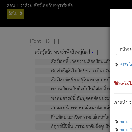
ตอน 1 ว่าด้วย สัตว์โลกกับจตุราริยสัจ
ถัดไป
[
Font :
15 ]
|
|
หน้าจอ
ตรัสรู้แล้ว ทรงรำพึงถึงหมู่สัตว์
|
สัตว์โลกนี้ เกิดความเดือดร้อนแล้ว มีผัสสะบั
ธรรมโ
เขาสำคัญสิ่งใด โดยความเป็นประการใด แต่สิ่งน
สัตว์โลกติดข้องอยู่ในภพ ถูกภพบังหน้าแล้ว มีภ
หนังส
เขาเพลิดเพลินยิ่งนักในสิ่งใด สิ่งนั้นเป็นภัย (ที
พรหมจรรย์นี้ อันบุคคลย่อมประพฤติ ก็เพื่อ
ภาคนำ ว่
สมณะหรือพราหมณ์เหล่าใด กล่าวความหลุดพ
ถึงแม้สมณะหรือพราหมณ์เหล่าใด กล่าวความอ
ตอน 1 
ก็ทุกข์นี้มีขึ้น เพราะอาศัยซึ่งอุปธิทั้งปวง.
ตอน 2 