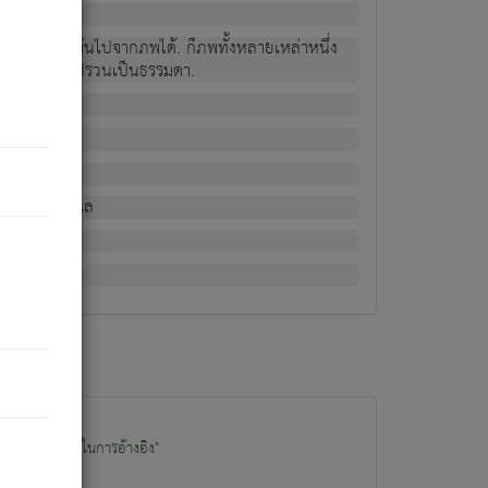
ม่เป็นผู้หลุดพ้นไปจากภพได้. ก็ภพทั้งหลายเหล่าหนึ่ง
กข์ มีความแปรปรวนเป็นธรรมดา.
ณหาด้วย.
น.
อไป). ดังนี้แล
นนำข้อมูลไปใช้ในการอ้างอิง"