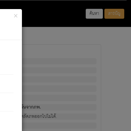
×
ค้นหา
สารบัญ
พนั้น
มิใช่ผู้หลดพ้นจากภพ.
วงนั้น ก็ยังสลัดภพออกไปไม่ได้.