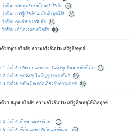
ดขึ้นแห่งทุกข์จึงไม่มี.
ว่าด้วย พระพุทธองค์กับจตุราริยสัจ
อันอวิชาหนาแน่นบังหนาแล้ว; และว่า สัตว์ผู้ยินดีในภพอันเป็นแล้วนั้น ย่อมไ
ว่าด้วย การรู้อริยสัจไม่เป็นสิ่งสุดวิสัย
ห่งประโยชน์โดยประการทั้งปวง; ภพทั้งหลายทั้งหมดนั้น ไม่เที่ยง เป็นทุ
ว่าด้วย คุณค่าของอริยสัจ
อบตามที่เป็นจริงอย่างนี้อยู่; เขาย่อมละภวตัณหาได้ และไม่เพลิดเพลินวิภวตั
ว่าด้วย เค้าโครงของอริยสัจ
ั้งหลาย) เพราะความสิ้นไปแห่งตัณหาโดยประการทั้งปวง นั้นคือนิพพา
ว เพราะไม่มีความยึดมั่น
าด้วยทุกขอริยสัจ ความจริงอันประเสริฐคือทุกข์
ล้ว ก้าวล่วงภพทั้งหลายทั้งปวงได้แล้ว เป็นผู้คงที่ (คือไม่เปลี่ยนแปลงอีกต่
ศ 1 ว่าด้วย ประเภทและอาการแห่งทุกข์ตามหลักทั่วไป
คนต้นโพธิ์เป็นที่ตรัสรู้ เมื่อตรัสรู้แล้วได้ 7 วัน)
 2 ว่าด้วย ทุกข์สรุปในปัญจุปาทานขันธ์
 3 ว่าด้วย หลักเบ็ดเตล็ดเกี่ยวกับความทุกข์
ด้วย สมุทยอริยสัจ ความจริงอันประเสริฐคือเหตุให้เกิดทุกข์
กที่สุด ผู้ศึกษาก็พึงตรวจสอบกับตัวเล่มหนังสือต้นฉบับ ที่มีการพิมพ์ครั้งล่าสุด ก่อ
ศ 4 ว่าด้วย ลักษณะแห่งตัณหา
 5 ว่าด้วย ที่เกิดและการเกิดแห่งตัณหา