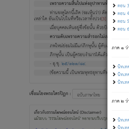
เพราะความสิ้นไปแห่งอุปาทานทั้งปวง ความเกิ
ตอน 3 
ท่านจงดูโลกนี้เถิด (จะเห็นว่า) สัตว์ทั้งหลาย
ตอน 4 
เหล่าใด อันเป็นไปในที่หรือเวลาทั้งปวง
เพื่อความมีแ
[3]
ตอน 5 
เมื่อบุคคลเห็นอยู่ซึ่งข้อนั้น ด้วยปัญญาอันช
ตอน 6 
ความดับเพราะความสำรอกไม่เหลือ (แห่งภพท
ภพใหม่ย่อมไม่มีแก่ภิกษุนั้น ผู้ดับเย็นสนิทแล้
ภาค ๑ ว่
ภิกษุนั้น เป็นผู้ครอบงำมารได้แล้ว ชนะสงครามแ
- อุ.ขุ.
๒๕/๑๒๑/๘๔
.
นิทเท
(ข้อความนี้ เป็นพระพุทธอุทานที่ทรงเปล่งออก ที่โ
นิทเทศ
นิทเทศ
เชื่อมโยงพระไตรปิฏก :
ภาค ๒ ว่า
เกี่ยวกับธรรมโฆษณ์ออนไลน์ (Disclaimer)
แม้ระบบ "ธรรมโฆษณ์ออนไลน์" พยายามปรับปรุงข้อมูลให้ถูกต้องมา
นิทเท
นิทเทศ