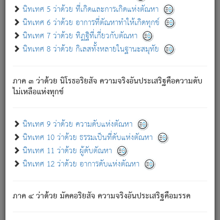
ด้วย.
นิทเทศ 5 ว่าด้วย ที่เกิดและการเกิดแห่งตัณหา
ความดับเพราะความสำรอกไม่เหลือ (แห่งภพทั้งหลาย)
นิทเทศ 6 ว่าด้วย อาการที่ตัณหาทำให้เกิดทุกข์
เพราะความสิ้นไปแห่งตัณหาโดยประการทั้งปวง นั้นคือ
นิทเทศ 7 ว่าด้วย ทิฏฐิที่เกี่ยวกับตัณหา
นิพพาน.
นิทเทศ 8 ว่าด้วย กิเลสทั้งหลายในฐานะสมุทัย
ภพใหม่ย่อมไม่มีแก่ภิกษุนั้น ผู้ดับเย็นสนิทแล้ว เพราะไม่มี
ความยึดมั่น
ภาค ๓ ว่าด้วย นิโรธอริยสัจ ความจริงอันประเสริฐคือความดับ
ภิกษุนั้น เป็นผู้ครอบงำมารได้แล้ว ชนะสงครามแล้ว ก้าวล่วง
ไม่เหลือแห่งทุกข์
ภพทั้งหลายทั้งปวงได้แล้ว เป็นผู้คงที่ (คือไม่เปลี่ยนแปลงอีกต่อ
ไป). ดังนี้แล
- อุ.ขุ.
๒๕/๑๒๑/๘๔
.
นิทเทศ 9 ว่าด้วย ความดับแห่งตัณหา
(ข้อความนี้ เป็นพระพุทธอุทานที่ทรงเปล่งออก ที่โคนต้นโพธิ์
นิทเทศ 10 ว่าด้วย ธรรมเป็นที่ดับแห่งตัณหา
เป็นที่ตรัสรู้ เมื่อตรัสรู้แล้วได้ 7 วัน)
นิทเทศ 11 ว่าด้วย ผู้ดับตัณหา
นิทเทศ 12 ว่าด้วย อาการดับแห่งตัณหา
เชื่อมโยงพระไตรปิฏก :
ภาค ๔ ว่าด้วย มัคคอริยสัจ ความจริงอันประเสริฐคือมรรค