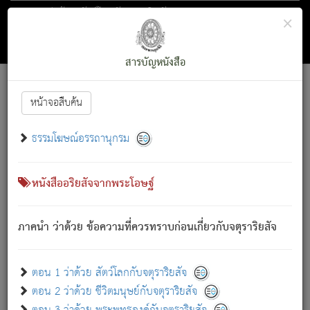
ตอน 1 ว่าด้วย สัตว์โลกกับจตุราริยสัจ
×
ถัดไป
ค้นหา
สารบัญ
สารบัญหนังสือ
[
Font :
15 ]
|
|
หน้าจอสืบค้น
ตรัสรู้แล้ว ทรงรำพึงถึงหมู่สัตว์
|
ธรรมโฆษณ์อรรถานุกรม
สัตว์โลกนี้ เกิดความเดือดร้อนแล้ว มีผัสสะบังหน้า
ย่อม
[1]
กล่าวซึ่งโรค (ความเสียดแทง) นั้นโดยความเป็นตัวเป็นตน
เขาสำคัญสิ่งใด โดยความเป็นประการใด แต่สิ่งนั้นย่อมเป็น
หนังสืออริยสัจจากพระโอษฐ์
(ตามที่เป็นจริง) โดยประการอื่นจากที่เขาสำคัญนั้น
สัตว์โลกติดข้องอยู่ในภพ ถูกภพบังหน้าแล้ว มีภพโดยความ
ภาคนำ ว่าด้วย ข้อความที่ควรทราบก่อนเกี่ยวกับจตุราริยสัจ
เป็นอย่างอื่น (จากที่มันเป็นอยู่จริง) จึงได้เพลิดเพลินยิ่งนักในภพ
นั้น
เขาเพลิดเพลินยิ่งนักในสิ่งใด สิ่งนั้นเป็นภัย (ที่เขาไม่รู้จัก)
:
ตอน 1 ว่าด้วย สัตว์โลกกับจตุราริยสัจ
เขากลัวต่อสิ่งใดสิ่งนั้นเป็นทุกข์
ตอน 2 ว่าด้วย ชีวิตมนุษย์กับจตุราริยสัจ
พรหมจรรย์นี้ อันบุคคลย่อมประพฤติ ก็เพื่อการละขาดซึ่ง