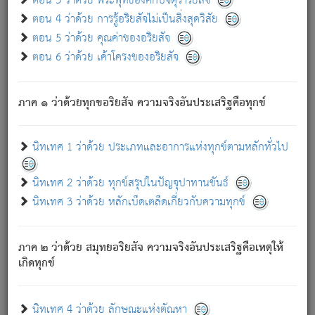
ตอน 3 ว่าด้วย พระพุทธองค์กับจตุราริยสัจ
ภพ.
ตอน 4 ว่าด้วย การรู้อริยสัจไม่เป็นสิ่งสุดวิสัย
สมณะหรือพราหมณ์เหล่าใด กล่าวความหลุดพ้นจากภพว่า
ตอน 5 ว่าด้วย คุณค่าของอริยสัจ
มีได้เพราะภพ เรากล่าวว่า สมณะหรือพราหมณ์ทั้งปวงนั้น
ตอน 6 ว่าด้วย เค้าโครงของอริยสัจ
มิใช่ผู้หลดพ้นจากภพ.
ถึงแม้สมณะหรือพราหมณ์เหล่าใด กล่าวความออกไปได้จาก
ภพ ว่ามีได้เพราะวิภพ
: เรากล่าวว่า สมณะหรือพราหมณ์ทั้ง
[2]
ภาค ๑ ว่าด้วยทุกขอริยสัจ ความจริงอันประเสริฐคือทุกข์
ปวงนั้น ก็ยังสลัดภพออกไปไม่ได้.
ก็ทุกข์นี้มีขึ้น เพราะอาศัยซึ่งอุปธิทั้งปวง.
นิทเทศ 1 ว่าด้วย ประเภทและอาการแห่งทุกข์ตามหลักทั่วไป
เพราะความสิ้นไปแห่งอุปาทานทั้งปวง ความเกิดขึ้นแห่ง
ทุกข์จึงไม่มี.
นิทเทศ 2 ว่าด้วย ทุกข์สรุปในปัญจุปาทานขันธ์
ท่านจงดูโลกนี้เถิด (จะเห็นว่า) สัตว์ทั้งหลายอันอวิชาหนา
นิทเทศ 3 ว่าด้วย หลักเบ็ดเตล็ดเกี่ยวกับความทุกข์
แน่นบังหนาแล้ว; และว่า สัตว์ผู้ยินดีในภพอันเป็นแล้วนั้น ย่อม
ไม่เป็นผู้หลุดพ้นไปจากภพได้. ก็ภพทั้งหลายเหล่าหนึ่งเหล่าใด
อันเป็นไปในที่หรือเวลาทั้งปวง
เพื่อความมีแห่งประโยชน์โดย
[3]
ภาค ๒ ว่าด้วย สมุทยอริยสัจ ความจริงอันประเสริฐคือเหตุให้
ประการทั้งปวง; ภพทั้งหลายทั้งหมดนั้น ไม่เที่ยง เป็นทุกข์ มี
เกิดทุกข์
ความแปรปรวนเป็นธรรมดา.
เมื่อบุคคลเห็นอยู่ซึ่งข้อนั้น ด้วยปัญญาอันชอบตามที่เป็นจริง
อย่างนี้อยู่; เขาย่อมละภวตัณหาได้ และไม่เพลิดเพลินวิภวตัณหา
นิทเทศ 4 ว่าด้วย ลักษณะแห่งตัณหา