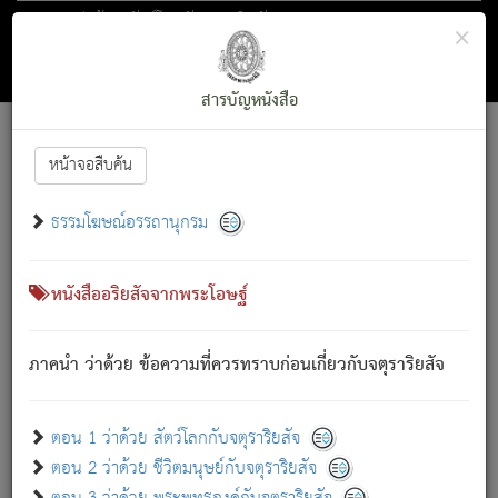
ตอน 1 ว่าด้วย สัตว์โลกกับจตุราริยสัจ
×
ถัดไป
ค้นหา
สารบัญ
สารบัญหนังสือ
[
Font :
15 ]
|
|
หน้าจอสืบค้น
ตรัสรู้แล้ว ทรงรำพึงถึงหมู่สัตว์
|
ธรรมโฆษณ์อรรถานุกรม
สัตว์โลกนี้ เกิดความเดือดร้อนแล้ว มีผัสสะบังหน้า
ย่อม
[1]
กล่าวซึ่งโรค (ความเสียดแทง) นั้นโดยความเป็นตัวเป็นตน
เขาสำคัญสิ่งใด โดยความเป็นประการใด แต่สิ่งนั้นย่อมเป็น
หนังสืออริยสัจจากพระโอษฐ์
(ตามที่เป็นจริง) โดยประการอื่นจากที่เขาสำคัญนั้น
สัตว์โลกติดข้องอยู่ในภพ ถูกภพบังหน้าแล้ว มีภพโดยความ
ภาคนำ ว่าด้วย ข้อความที่ควรทราบก่อนเกี่ยวกับจตุราริยสัจ
เป็นอย่างอื่น (จากที่มันเป็นอยู่จริง) จึงได้เพลิดเพลินยิ่งนักในภพ
นั้น
เขาเพลิดเพลินยิ่งนักในสิ่งใด สิ่งนั้นเป็นภัย (ที่เขาไม่รู้จัก)
:
ตอน 1 ว่าด้วย สัตว์โลกกับจตุราริยสัจ
เขากลัวต่อสิ่งใดสิ่งนั้นเป็นทุกข์
ตอน 2 ว่าด้วย ชีวิตมนุษย์กับจตุราริยสัจ
พรหมจรรย์นี้ อันบุคคลย่อมประพฤติ ก็เพื่อการละขาดซึ่ง