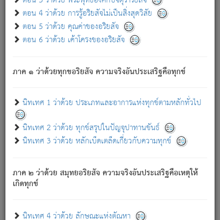
ตอน 3 ว่าด้วย พระพุทธองค์กับจตุราริยสัจ
ภพ.
ตอน 4 ว่าด้วย การรู้อริยสัจไม่เป็นสิ่งสุดวิสัย
สมณะหรือพราหมณ์เหล่าใด กล่าวความหลุดพ้นจากภพว่า
ตอน 5 ว่าด้วย คุณค่าของอริยสัจ
มีได้เพราะภพ เรากล่าวว่า สมณะหรือพราหมณ์ทั้งปวงนั้น
ตอน 6 ว่าด้วย เค้าโครงของอริยสัจ
มิใช่ผู้หลดพ้นจากภพ.
ถึงแม้สมณะหรือพราหมณ์เหล่าใด กล่าวความออกไปได้จาก
ภพ ว่ามีได้เพราะวิภพ
: เรากล่าวว่า สมณะหรือพราหมณ์ทั้ง
[2]
ภาค ๑ ว่าด้วยทุกขอริยสัจ ความจริงอันประเสริฐคือทุกข์
ปวงนั้น ก็ยังสลัดภพออกไปไม่ได้.
ก็ทุกข์นี้มีขึ้น เพราะอาศัยซึ่งอุปธิทั้งปวง.
นิทเทศ 1 ว่าด้วย ประเภทและอาการแห่งทุกข์ตามหลักทั่วไป
เพราะความสิ้นไปแห่งอุปาทานทั้งปวง ความเกิดขึ้นแห่ง
ทุกข์จึงไม่มี.
นิทเทศ 2 ว่าด้วย ทุกข์สรุปในปัญจุปาทานขันธ์
ท่านจงดูโลกนี้เถิด (จะเห็นว่า) สัตว์ทั้งหลายอันอวิชาหนา
นิทเทศ 3 ว่าด้วย หลักเบ็ดเตล็ดเกี่ยวกับความทุกข์
แน่นบังหนาแล้ว; และว่า สัตว์ผู้ยินดีในภพอันเป็นแล้วนั้น ย่อม
ไม่เป็นผู้หลุดพ้นไปจากภพได้. ก็ภพทั้งหลายเหล่าหนึ่งเหล่าใด
อันเป็นไปในที่หรือเวลาทั้งปวง
เพื่อความมีแห่งประโยชน์โดย
[3]
ภาค ๒ ว่าด้วย สมุทยอริยสัจ ความจริงอันประเสริฐคือเหตุให้
ประการทั้งปวง; ภพทั้งหลายทั้งหมดนั้น ไม่เที่ยง เป็นทุกข์ มี
เกิดทุกข์
ความแปรปรวนเป็นธรรมดา.
เมื่อบุคคลเห็นอยู่ซึ่งข้อนั้น ด้วยปัญญาอันชอบตามที่เป็นจริง
อย่างนี้อยู่; เขาย่อมละภวตัณหาได้ และไม่เพลิดเพลินวิภวตัณหา
นิทเทศ 4 ว่าด้วย ลักษณะแห่งตัณหา