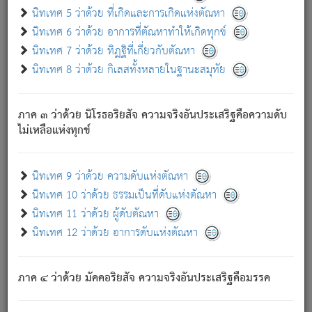
ด้วย.
นิทเทศ 5 ว่าด้วย ที่เกิดและการเกิดแห่งตัณหา
ความดับเพราะความสำรอกไม่เหลือ (แห่งภพทั้งหลาย)
นิทเทศ 6 ว่าด้วย อาการที่ตัณหาทำให้เกิดทุกข์
เพราะความสิ้นไปแห่งตัณหาโดยประการทั้งปวง นั้นคือ
นิทเทศ 7 ว่าด้วย ทิฏฐิที่เกี่ยวกับตัณหา
นิพพาน.
นิทเทศ 8 ว่าด้วย กิเลสทั้งหลายในฐานะสมุทัย
ภพใหม่ย่อมไม่มีแก่ภิกษุนั้น ผู้ดับเย็นสนิทแล้ว เพราะไม่มี
ความยึดมั่น
ภาค ๓ ว่าด้วย นิโรธอริยสัจ ความจริงอันประเสริฐคือความดับ
ภิกษุนั้น เป็นผู้ครอบงำมารได้แล้ว ชนะสงครามแล้ว ก้าวล่วง
ไม่เหลือแห่งทุกข์
ภพทั้งหลายทั้งปวงได้แล้ว เป็นผู้คงที่ (คือไม่เปลี่ยนแปลงอีกต่อ
ไป). ดังนี้แล
- อุ.ขุ.
๒๕/๑๒๑/๘๔
.
นิทเทศ 9 ว่าด้วย ความดับแห่งตัณหา
(ข้อความนี้ เป็นพระพุทธอุทานที่ทรงเปล่งออก ที่โคนต้นโพธิ์
นิทเทศ 10 ว่าด้วย ธรรมเป็นที่ดับแห่งตัณหา
เป็นที่ตรัสรู้ เมื่อตรัสรู้แล้วได้ 7 วัน)
นิทเทศ 11 ว่าด้วย ผู้ดับตัณหา
นิทเทศ 12 ว่าด้วย อาการดับแห่งตัณหา
เชื่อมโยงพระไตรปิฏก :
ภาค ๔ ว่าด้วย มัคคอริยสัจ ความจริงอันประเสริฐคือมรรค