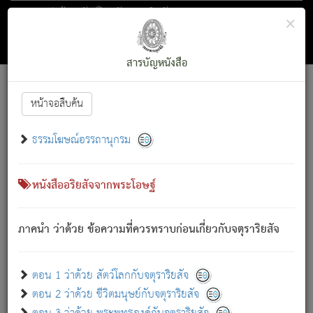
ตอน 1 ว่าด้วย สัตว์โลกกับจตุราริยสัจ
×
ถัดไป
ค้นหา
สารบัญ
สารบัญหนังสือ
[
Font :
15 ]
|
|
หน้าจอสืบค้น
ตรัสรู้แล้ว ทรงรำพึงถึงหมู่สัตว์
|
ธรรมโฆษณ์อรรถานุกรม
สัตว์โลกนี้ เกิดความเดือดร้อนแล้ว มีผัสสะบังหน้า
ย่อม
[1]
กล่าวซึ่งโรค (ความเสียดแทง) นั้นโดยความเป็นตัวเป็นตน
เขาสำคัญสิ่งใด โดยความเป็นประการใด แต่สิ่งนั้นย่อมเป็น
หนังสืออริยสัจจากพระโอษฐ์
(ตามที่เป็นจริง) โดยประการอื่นจากที่เขาสำคัญนั้น
สัตว์โลกติดข้องอยู่ในภพ ถูกภพบังหน้าแล้ว มีภพโดยความ
ภาคนำ ว่าด้วย ข้อความที่ควรทราบก่อนเกี่ยวกับจตุราริยสัจ
เป็นอย่างอื่น (จากที่มันเป็นอยู่จริง) จึงได้เพลิดเพลินยิ่งนักในภพ
นั้น
เขาเพลิดเพลินยิ่งนักในสิ่งใด สิ่งนั้นเป็นภัย (ที่เขาไม่รู้จัก)
:
ตอน 1 ว่าด้วย สัตว์โลกกับจตุราริยสัจ
เขากลัวต่อสิ่งใดสิ่งนั้นเป็นทุกข์
ตอน 2 ว่าด้วย ชีวิตมนุษย์กับจตุราริยสัจ
พรหมจรรย์นี้ อันบุคคลย่อมประพฤติ ก็เพื่อการละขาดซึ่ง