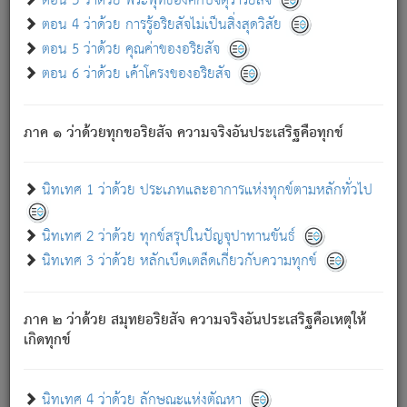
ตอน 3 ว่าด้วย พระพุทธองค์กับจตุราริยสัจ
ภพ.
ตอน 4 ว่าด้วย การรู้อริยสัจไม่เป็นสิ่งสุดวิสัย
สมณะหรือพราหมณ์เหล่าใด กล่าวความหลุดพ้นจากภพว่า
ตอน 5 ว่าด้วย คุณค่าของอริยสัจ
มีได้เพราะภพ เรากล่าวว่า สมณะหรือพราหมณ์ทั้งปวงนั้น
ตอน 6 ว่าด้วย เค้าโครงของอริยสัจ
มิใช่ผู้หลดพ้นจากภพ.
ถึงแม้สมณะหรือพราหมณ์เหล่าใด กล่าวความออกไปได้จาก
ภพ ว่ามีได้เพราะวิภพ
: เรากล่าวว่า สมณะหรือพราหมณ์ทั้ง
[2]
ภาค ๑ ว่าด้วยทุกขอริยสัจ ความจริงอันประเสริฐคือทุกข์
ปวงนั้น ก็ยังสลัดภพออกไปไม่ได้.
ก็ทุกข์นี้มีขึ้น เพราะอาศัยซึ่งอุปธิทั้งปวง.
นิทเทศ 1 ว่าด้วย ประเภทและอาการแห่งทุกข์ตามหลักทั่วไป
เพราะความสิ้นไปแห่งอุปาทานทั้งปวง ความเกิดขึ้นแห่ง
ทุกข์จึงไม่มี.
นิทเทศ 2 ว่าด้วย ทุกข์สรุปในปัญจุปาทานขันธ์
ท่านจงดูโลกนี้เถิด (จะเห็นว่า) สัตว์ทั้งหลายอันอวิชาหนา
นิทเทศ 3 ว่าด้วย หลักเบ็ดเตล็ดเกี่ยวกับความทุกข์
แน่นบังหนาแล้ว; และว่า สัตว์ผู้ยินดีในภพอันเป็นแล้วนั้น ย่อม
ไม่เป็นผู้หลุดพ้นไปจากภพได้. ก็ภพทั้งหลายเหล่าหนึ่งเหล่าใด
อันเป็นไปในที่หรือเวลาทั้งปวง
เพื่อความมีแห่งประโยชน์โดย
[3]
ภาค ๒ ว่าด้วย สมุทยอริยสัจ ความจริงอันประเสริฐคือเหตุให้
ประการทั้งปวง; ภพทั้งหลายทั้งหมดนั้น ไม่เที่ยง เป็นทุกข์ มี
เกิดทุกข์
ความแปรปรวนเป็นธรรมดา.
เมื่อบุคคลเห็นอยู่ซึ่งข้อนั้น ด้วยปัญญาอันชอบตามที่เป็นจริง
อย่างนี้อยู่; เขาย่อมละภวตัณหาได้ และไม่เพลิดเพลินวิภวตัณหา
นิทเทศ 4 ว่าด้วย ลักษณะแห่งตัณหา