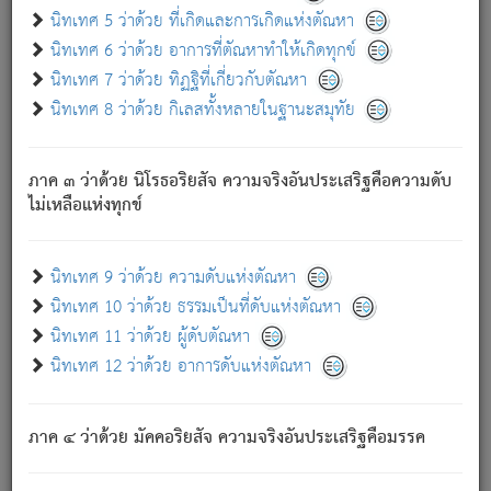
ด้วย.
นิทเทศ 5 ว่าด้วย ที่เกิดและการเกิดแห่งตัณหา
ความดับเพราะความสำรอกไม่เหลือ (แห่งภพทั้งหลาย)
นิทเทศ 6 ว่าด้วย อาการที่ตัณหาทำให้เกิดทุกข์
เพราะความสิ้นไปแห่งตัณหาโดยประการทั้งปวง นั้นคือ
นิทเทศ 7 ว่าด้วย ทิฏฐิที่เกี่ยวกับตัณหา
นิพพาน.
นิทเทศ 8 ว่าด้วย กิเลสทั้งหลายในฐานะสมุทัย
ภพใหม่ย่อมไม่มีแก่ภิกษุนั้น ผู้ดับเย็นสนิทแล้ว เพราะไม่มี
ความยึดมั่น
ภาค ๓ ว่าด้วย นิโรธอริยสัจ ความจริงอันประเสริฐคือความดับ
ภิกษุนั้น เป็นผู้ครอบงำมารได้แล้ว ชนะสงครามแล้ว ก้าวล่วง
ไม่เหลือแห่งทุกข์
ภพทั้งหลายทั้งปวงได้แล้ว เป็นผู้คงที่ (คือไม่เปลี่ยนแปลงอีกต่อ
ไป). ดังนี้แล
- อุ.ขุ.
๒๕/๑๒๑/๘๔
.
นิทเทศ 9 ว่าด้วย ความดับแห่งตัณหา
(ข้อความนี้ เป็นพระพุทธอุทานที่ทรงเปล่งออก ที่โคนต้นโพธิ์
นิทเทศ 10 ว่าด้วย ธรรมเป็นที่ดับแห่งตัณหา
เป็นที่ตรัสรู้ เมื่อตรัสรู้แล้วได้ 7 วัน)
นิทเทศ 11 ว่าด้วย ผู้ดับตัณหา
นิทเทศ 12 ว่าด้วย อาการดับแห่งตัณหา
เชื่อมโยงพระไตรปิฏก :
ภาค ๔ ว่าด้วย มัคคอริยสัจ ความจริงอันประเสริฐคือมรรค