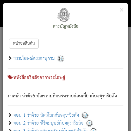
ตอน 1 ว่าด้วย สัตว์โลกกับจตุราริยสัจ
×
ถัดไป
ค้นหา
สารบัญ
สารบัญหนังสือ
[
Font :
15 ]
|
|
หน้าจอสืบค้น
ตรัสรู้แล้ว ทรงรำพึงถึงหมู่สัตว์
|
ธรรมโฆษณ์อรรถานุกรม
สัตว์โลกนี้ เกิดความเดือดร้อนแล้ว มีผัสสะบังหน้า
ย่อม
[1]
กล่าวซึ่งโรค (ความเสียดแทง) นั้นโดยความเป็นตัวเป็นตน
เขาสำคัญสิ่งใด โดยความเป็นประการใด แต่สิ่งนั้นย่อมเป็น
หนังสืออริยสัจจากพระโอษฐ์
(ตามที่เป็นจริง) โดยประการอื่นจากที่เขาสำคัญนั้น
สัตว์โลกติดข้องอยู่ในภพ ถูกภพบังหน้าแล้ว มีภพโดยความ
ภาคนำ ว่าด้วย ข้อความที่ควรทราบก่อนเกี่ยวกับจตุราริยสัจ
เป็นอย่างอื่น (จากที่มันเป็นอยู่จริง) จึงได้เพลิดเพลินยิ่งนักในภพ
นั้น
เขาเพลิดเพลินยิ่งนักในสิ่งใด สิ่งนั้นเป็นภัย (ที่เขาไม่รู้จัก)
:
ตอน 1 ว่าด้วย สัตว์โลกกับจตุราริยสัจ
เขากลัวต่อสิ่งใดสิ่งนั้นเป็นทุกข์
ตอน 2 ว่าด้วย ชีวิตมนุษย์กับจตุราริยสัจ
พรหมจรรย์นี้ อันบุคคลย่อมประพฤติ ก็เพื่อการละขาดซึ่ง