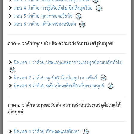
ตอน 3 ว่าด้วย พระพุทธองค์กับจตุราริยสัจ
ภพ.
ตอน 4 ว่าด้วย การรู้อริยสัจไม่เป็นสิ่งสุดวิสัย
สมณะหรือพราหมณ์เหล่าใด กล่าวความหลุดพ้นจากภพว่า
ตอน 5 ว่าด้วย คุณค่าของอริยสัจ
มีได้เพราะภพ เรากล่าวว่า สมณะหรือพราหมณ์ทั้งปวงนั้น
ตอน 6 ว่าด้วย เค้าโครงของอริยสัจ
มิใช่ผู้หลดพ้นจากภพ.
ถึงแม้สมณะหรือพราหมณ์เหล่าใด กล่าวความออกไปได้จาก
ภพ ว่ามีได้เพราะวิภพ
: เรากล่าวว่า สมณะหรือพราหมณ์ทั้ง
[2]
ภาค ๑ ว่าด้วยทุกขอริยสัจ ความจริงอันประเสริฐคือทุกข์
ปวงนั้น ก็ยังสลัดภพออกไปไม่ได้.
ก็ทุกข์นี้มีขึ้น เพราะอาศัยซึ่งอุปธิทั้งปวง.
นิทเทศ 1 ว่าด้วย ประเภทและอาการแห่งทุกข์ตามหลักทั่วไป
เพราะความสิ้นไปแห่งอุปาทานทั้งปวง ความเกิดขึ้นแห่ง
ทุกข์จึงไม่มี.
นิทเทศ 2 ว่าด้วย ทุกข์สรุปในปัญจุปาทานขันธ์
ท่านจงดูโลกนี้เถิด (จะเห็นว่า) สัตว์ทั้งหลายอันอวิชาหนา
นิทเทศ 3 ว่าด้วย หลักเบ็ดเตล็ดเกี่ยวกับความทุกข์
แน่นบังหนาแล้ว; และว่า สัตว์ผู้ยินดีในภพอันเป็นแล้วนั้น ย่อม
ไม่เป็นผู้หลุดพ้นไปจากภพได้. ก็ภพทั้งหลายเหล่าหนึ่งเหล่าใด
อันเป็นไปในที่หรือเวลาทั้งปวง
เพื่อความมีแห่งประโยชน์โดย
[3]
ภาค ๒ ว่าด้วย สมุทยอริยสัจ ความจริงอันประเสริฐคือเหตุให้
ประการทั้งปวง; ภพทั้งหลายทั้งหมดนั้น ไม่เที่ยง เป็นทุกข์ มี
เกิดทุกข์
ความแปรปรวนเป็นธรรมดา.
เมื่อบุคคลเห็นอยู่ซึ่งข้อนั้น ด้วยปัญญาอันชอบตามที่เป็นจริง
อย่างนี้อยู่; เขาย่อมละภวตัณหาได้ และไม่เพลิดเพลินวิภวตัณหา
นิทเทศ 4 ว่าด้วย ลักษณะแห่งตัณหา