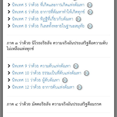
ด้วย.
นิทเทศ 5 ว่าด้วย ที่เกิดและการเกิดแห่งตัณหา
ความดับเพราะความสำรอกไม่เหลือ (แห่งภพทั้งหลาย)
นิทเทศ 6 ว่าด้วย อาการที่ตัณหาทำให้เกิดทุกข์
เพราะความสิ้นไปแห่งตัณหาโดยประการทั้งปวง นั้นคือ
นิทเทศ 7 ว่าด้วย ทิฏฐิที่เกี่ยวกับตัณหา
นิพพาน.
นิทเทศ 8 ว่าด้วย กิเลสทั้งหลายในฐานะสมุทัย
ภพใหม่ย่อมไม่มีแก่ภิกษุนั้น ผู้ดับเย็นสนิทแล้ว เพราะไม่มี
ความยึดมั่น
ภาค ๓ ว่าด้วย นิโรธอริยสัจ ความจริงอันประเสริฐคือความดับ
ภิกษุนั้น เป็นผู้ครอบงำมารได้แล้ว ชนะสงครามแล้ว ก้าวล่วง
ไม่เหลือแห่งทุกข์
ภพทั้งหลายทั้งปวงได้แล้ว เป็นผู้คงที่ (คือไม่เปลี่ยนแปลงอีกต่อ
ไป). ดังนี้แล
- อุ.ขุ.
๒๕/๑๒๑/๘๔
.
นิทเทศ 9 ว่าด้วย ความดับแห่งตัณหา
(ข้อความนี้ เป็นพระพุทธอุทานที่ทรงเปล่งออก ที่โคนต้นโพธิ์
นิทเทศ 10 ว่าด้วย ธรรมเป็นที่ดับแห่งตัณหา
เป็นที่ตรัสรู้ เมื่อตรัสรู้แล้วได้ 7 วัน)
นิทเทศ 11 ว่าด้วย ผู้ดับตัณหา
นิทเทศ 12 ว่าด้วย อาการดับแห่งตัณหา
เชื่อมโยงพระไตรปิฏก :
ภาค ๔ ว่าด้วย มัคคอริยสัจ ความจริงอันประเสริฐคือมรรค