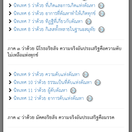
ด้วย.
นิทเทศ 5 ว่าด้วย ที่เกิดและการเกิดแห่งตัณหา
ความดับเพราะความสำรอกไม่เหลือ (แห่งภพทั้งหลาย)
นิทเทศ 6 ว่าด้วย อาการที่ตัณหาทำให้เกิดทุกข์
เพราะความสิ้นไปแห่งตัณหาโดยประการทั้งปวง นั้นคือ
นิทเทศ 7 ว่าด้วย ทิฏฐิที่เกี่ยวกับตัณหา
นิพพาน.
นิทเทศ 8 ว่าด้วย กิเลสทั้งหลายในฐานะสมุทัย
ภพใหม่ย่อมไม่มีแก่ภิกษุนั้น ผู้ดับเย็นสนิทแล้ว เพราะไม่มี
ความยึดมั่น
ภาค ๓ ว่าด้วย นิโรธอริยสัจ ความจริงอันประเสริฐคือความดับ
ภิกษุนั้น เป็นผู้ครอบงำมารได้แล้ว ชนะสงครามแล้ว ก้าวล่วง
ไม่เหลือแห่งทุกข์
ภพทั้งหลายทั้งปวงได้แล้ว เป็นผู้คงที่ (คือไม่เปลี่ยนแปลงอีกต่อ
ไป). ดังนี้แล
- อุ.ขุ.
๒๕/๑๒๑/๘๔
.
นิทเทศ 9 ว่าด้วย ความดับแห่งตัณหา
(ข้อความนี้ เป็นพระพุทธอุทานที่ทรงเปล่งออก ที่โคนต้นโพธิ์
นิทเทศ 10 ว่าด้วย ธรรมเป็นที่ดับแห่งตัณหา
เป็นที่ตรัสรู้ เมื่อตรัสรู้แล้วได้ 7 วัน)
นิทเทศ 11 ว่าด้วย ผู้ดับตัณหา
นิทเทศ 12 ว่าด้วย อาการดับแห่งตัณหา
เชื่อมโยงพระไตรปิฏก :
ภาค ๔ ว่าด้วย มัคคอริยสัจ ความจริงอันประเสริฐคือมรรค