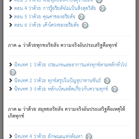
ตอน 3 ว่าด้วย พระพุทธองค์กับจตุราริยสัจ
ภพ.
ตอน 4 ว่าด้วย การรู้อริยสัจไม่เป็นสิ่งสุดวิสัย
สมณะหรือพราหมณ์เหล่าใด กล่าวความหลุดพ้นจากภพว่า
ตอน 5 ว่าด้วย คุณค่าของอริยสัจ
มีได้เพราะภพ เรากล่าวว่า สมณะหรือพราหมณ์ทั้งปวงนั้น
ตอน 6 ว่าด้วย เค้าโครงของอริยสัจ
มิใช่ผู้หลดพ้นจากภพ.
ถึงแม้สมณะหรือพราหมณ์เหล่าใด กล่าวความออกไปได้จาก
ภพ ว่ามีได้เพราะวิภพ
: เรากล่าวว่า สมณะหรือพราหมณ์ทั้ง
[2]
ภาค ๑ ว่าด้วยทุกขอริยสัจ ความจริงอันประเสริฐคือทุกข์
ปวงนั้น ก็ยังสลัดภพออกไปไม่ได้.
ก็ทุกข์นี้มีขึ้น เพราะอาศัยซึ่งอุปธิทั้งปวง.
นิทเทศ 1 ว่าด้วย ประเภทและอาการแห่งทุกข์ตามหลักทั่วไป
เพราะความสิ้นไปแห่งอุปาทานทั้งปวง ความเกิดขึ้นแห่ง
ทุกข์จึงไม่มี.
นิทเทศ 2 ว่าด้วย ทุกข์สรุปในปัญจุปาทานขันธ์
ท่านจงดูโลกนี้เถิด (จะเห็นว่า) สัตว์ทั้งหลายอันอวิชาหนา
นิทเทศ 3 ว่าด้วย หลักเบ็ดเตล็ดเกี่ยวกับความทุกข์
แน่นบังหนาแล้ว; และว่า สัตว์ผู้ยินดีในภพอันเป็นแล้วนั้น ย่อม
ไม่เป็นผู้หลุดพ้นไปจากภพได้. ก็ภพทั้งหลายเหล่าหนึ่งเหล่าใด
อันเป็นไปในที่หรือเวลาทั้งปวง
เพื่อความมีแห่งประโยชน์โดย
[3]
ภาค ๒ ว่าด้วย สมุทยอริยสัจ ความจริงอันประเสริฐคือเหตุให้
ประการทั้งปวง; ภพทั้งหลายทั้งหมดนั้น ไม่เที่ยง เป็นทุกข์ มี
เกิดทุกข์
ความแปรปรวนเป็นธรรมดา.
เมื่อบุคคลเห็นอยู่ซึ่งข้อนั้น ด้วยปัญญาอันชอบตามที่เป็นจริง
อย่างนี้อยู่; เขาย่อมละภวตัณหาได้ และไม่เพลิดเพลินวิภวตัณหา
นิทเทศ 4 ว่าด้วย ลักษณะแห่งตัณหา