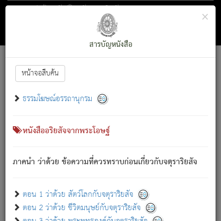
ตอน 1 ว่าด้วย สัตว์โลกกับจตุราริยสัจ
×
ถัดไป
ค้นหา
สารบัญ
สารบัญหนังสือ
[
Font :
15 ]
|
|
หน้าจอสืบค้น
ตรัสรู้แล้ว ทรงรำพึงถึงหมู่สัตว์
|
ธรรมโฆษณ์อรรถานุกรม
สัตว์โลกนี้ เกิดความเดือดร้อนแล้ว มีผัสสะบังหน้า
ย่อม
[1]
กล่าวซึ่งโรค (ความเสียดแทง) นั้นโดยความเป็นตัวเป็นตน
เขาสำคัญสิ่งใด โดยความเป็นประการใด แต่สิ่งนั้นย่อมเป็น
หนังสืออริยสัจจากพระโอษฐ์
(ตามที่เป็นจริง) โดยประการอื่นจากที่เขาสำคัญนั้น
สัตว์โลกติดข้องอยู่ในภพ ถูกภพบังหน้าแล้ว มีภพโดยความ
ภาคนำ ว่าด้วย ข้อความที่ควรทราบก่อนเกี่ยวกับจตุราริยสัจ
เป็นอย่างอื่น (จากที่มันเป็นอยู่จริง) จึงได้เพลิดเพลินยิ่งนักในภพ
นั้น
เขาเพลิดเพลินยิ่งนักในสิ่งใด สิ่งนั้นเป็นภัย (ที่เขาไม่รู้จัก)
:
ตอน 1 ว่าด้วย สัตว์โลกกับจตุราริยสัจ
เขากลัวต่อสิ่งใดสิ่งนั้นเป็นทุกข์
ตอน 2 ว่าด้วย ชีวิตมนุษย์กับจตุราริยสัจ
พรหมจรรย์นี้ อันบุคคลย่อมประพฤติ ก็เพื่อการละขาดซึ่ง