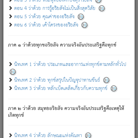
ตอน 3 ว่าด้วย พระพุทธองค์กับจตุราริยสัจ
ภพ.
ตอน 4 ว่าด้วย การรู้อริยสัจไม่เป็นสิ่งสุดวิสัย
สมณะหรือพราหมณ์เหล่าใด กล่าวความหลุดพ้นจากภพว่า
ตอน 5 ว่าด้วย คุณค่าของอริยสัจ
มีได้เพราะภพ เรากล่าวว่า สมณะหรือพราหมณ์ทั้งปวงนั้น
ตอน 6 ว่าด้วย เค้าโครงของอริยสัจ
มิใช่ผู้หลดพ้นจากภพ.
ถึงแม้สมณะหรือพราหมณ์เหล่าใด กล่าวความออกไปได้จาก
ภพ ว่ามีได้เพราะวิภพ
: เรากล่าวว่า สมณะหรือพราหมณ์ทั้ง
[2]
ภาค ๑ ว่าด้วยทุกขอริยสัจ ความจริงอันประเสริฐคือทุกข์
ปวงนั้น ก็ยังสลัดภพออกไปไม่ได้.
ก็ทุกข์นี้มีขึ้น เพราะอาศัยซึ่งอุปธิทั้งปวง.
นิทเทศ 1 ว่าด้วย ประเภทและอาการแห่งทุกข์ตามหลักทั่วไป
เพราะความสิ้นไปแห่งอุปาทานทั้งปวง ความเกิดขึ้นแห่ง
ทุกข์จึงไม่มี.
นิทเทศ 2 ว่าด้วย ทุกข์สรุปในปัญจุปาทานขันธ์
ท่านจงดูโลกนี้เถิด (จะเห็นว่า) สัตว์ทั้งหลายอันอวิชาหนา
นิทเทศ 3 ว่าด้วย หลักเบ็ดเตล็ดเกี่ยวกับความทุกข์
แน่นบังหนาแล้ว; และว่า สัตว์ผู้ยินดีในภพอันเป็นแล้วนั้น ย่อม
ไม่เป็นผู้หลุดพ้นไปจากภพได้. ก็ภพทั้งหลายเหล่าหนึ่งเหล่าใด
อันเป็นไปในที่หรือเวลาทั้งปวง
เพื่อความมีแห่งประโยชน์โดย
[3]
ภาค ๒ ว่าด้วย สมุทยอริยสัจ ความจริงอันประเสริฐคือเหตุให้
ประการทั้งปวง; ภพทั้งหลายทั้งหมดนั้น ไม่เที่ยง เป็นทุกข์ มี
เกิดทุกข์
ความแปรปรวนเป็นธรรมดา.
เมื่อบุคคลเห็นอยู่ซึ่งข้อนั้น ด้วยปัญญาอันชอบตามที่เป็นจริง
อย่างนี้อยู่; เขาย่อมละภวตัณหาได้ และไม่เพลิดเพลินวิภวตัณหา
นิทเทศ 4 ว่าด้วย ลักษณะแห่งตัณหา