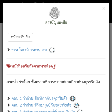
ตอน 1 ว่าด้วย สัตว์โลกกับจตุราริยสัจ
×
ถัดไป
ค้นหา
สารบัญ
สารบัญหนังสือ
[
Font :
15 ]
|
|
หน้าจอสืบค้น
ตรัสรู้แล้ว ทรงรำพึงถึงหมู่สัตว์
|
ธรรมโฆษณ์อรรถานุกรม
สัตว์โลกนี้ เกิดความเดือดร้อนแล้ว มีผัสสะบังหน้า
ย่อม
[1]
กล่าวซึ่งโรค (ความเสียดแทง) นั้นโดยความเป็นตัวเป็นตน
เขาสำคัญสิ่งใด โดยความเป็นประการใด แต่สิ่งนั้นย่อมเป็น
หนังสืออริยสัจจากพระโอษฐ์
(ตามที่เป็นจริง) โดยประการอื่นจากที่เขาสำคัญนั้น
สัตว์โลกติดข้องอยู่ในภพ ถูกภพบังหน้าแล้ว มีภพโดยความ
ภาคนำ ว่าด้วย ข้อความที่ควรทราบก่อนเกี่ยวกับจตุราริยสัจ
เป็นอย่างอื่น (จากที่มันเป็นอยู่จริง) จึงได้เพลิดเพลินยิ่งนักในภพ
นั้น
เขาเพลิดเพลินยิ่งนักในสิ่งใด สิ่งนั้นเป็นภัย (ที่เขาไม่รู้จัก)
:
ตอน 1 ว่าด้วย สัตว์โลกกับจตุราริยสัจ
เขากลัวต่อสิ่งใดสิ่งนั้นเป็นทุกข์
ตอน 2 ว่าด้วย ชีวิตมนุษย์กับจตุราริยสัจ
พรหมจรรย์นี้ อันบุคคลย่อมประพฤติ ก็เพื่อการละขาดซึ่ง