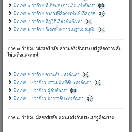
ด้วย.
นิทเทศ 5 ว่าด้วย ที่เกิดและการเกิดแห่งตัณหา
ความดับเพราะความสำรอกไม่เหลือ (แห่งภพทั้งหลาย)
นิทเทศ 6 ว่าด้วย อาการที่ตัณหาทำให้เกิดทุกข์
เพราะความสิ้นไปแห่งตัณหาโดยประการทั้งปวง นั้นคือ
นิทเทศ 7 ว่าด้วย ทิฏฐิที่เกี่ยวกับตัณหา
นิพพาน.
นิทเทศ 8 ว่าด้วย กิเลสทั้งหลายในฐานะสมุทัย
ภพใหม่ย่อมไม่มีแก่ภิกษุนั้น ผู้ดับเย็นสนิทแล้ว เพราะไม่มี
ความยึดมั่น
ภาค ๓ ว่าด้วย นิโรธอริยสัจ ความจริงอันประเสริฐคือความดับ
ภิกษุนั้น เป็นผู้ครอบงำมารได้แล้ว ชนะสงครามแล้ว ก้าวล่วง
ไม่เหลือแห่งทุกข์
ภพทั้งหลายทั้งปวงได้แล้ว เป็นผู้คงที่ (คือไม่เปลี่ยนแปลงอีกต่อ
ไป). ดังนี้แล
- อุ.ขุ.
๒๕/๑๒๑/๘๔
.
นิทเทศ 9 ว่าด้วย ความดับแห่งตัณหา
(ข้อความนี้ เป็นพระพุทธอุทานที่ทรงเปล่งออก ที่โคนต้นโพธิ์
นิทเทศ 10 ว่าด้วย ธรรมเป็นที่ดับแห่งตัณหา
เป็นที่ตรัสรู้ เมื่อตรัสรู้แล้วได้ 7 วัน)
นิทเทศ 11 ว่าด้วย ผู้ดับตัณหา
นิทเทศ 12 ว่าด้วย อาการดับแห่งตัณหา
เชื่อมโยงพระไตรปิฏก :
ภาค ๔ ว่าด้วย มัคคอริยสัจ ความจริงอันประเสริฐคือมรรค