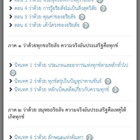
ตอน 3 ว่าด้วย พระพุทธองค์กับจตุราริยสัจ
ภพ.
ตอน 4 ว่าด้วย การรู้อริยสัจไม่เป็นสิ่งสุดวิสัย
สมณะหรือพราหมณ์เหล่าใด กล่าวความหลุดพ้นจากภพว่า
ตอน 5 ว่าด้วย คุณค่าของอริยสัจ
มีได้เพราะภพ เรากล่าวว่า สมณะหรือพราหมณ์ทั้งปวงนั้น
ตอน 6 ว่าด้วย เค้าโครงของอริยสัจ
มิใช่ผู้หลดพ้นจากภพ.
ถึงแม้สมณะหรือพราหมณ์เหล่าใด กล่าวความออกไปได้จาก
ภพ ว่ามีได้เพราะวิภพ
: เรากล่าวว่า สมณะหรือพราหมณ์ทั้ง
[2]
ภาค ๑ ว่าด้วยทุกขอริยสัจ ความจริงอันประเสริฐคือทุกข์
ปวงนั้น ก็ยังสลัดภพออกไปไม่ได้.
ก็ทุกข์นี้มีขึ้น เพราะอาศัยซึ่งอุปธิทั้งปวง.
นิทเทศ 1 ว่าด้วย ประเภทและอาการแห่งทุกข์ตามหลักทั่วไป
เพราะความสิ้นไปแห่งอุปาทานทั้งปวง ความเกิดขึ้นแห่ง
ทุกข์จึงไม่มี.
นิทเทศ 2 ว่าด้วย ทุกข์สรุปในปัญจุปาทานขันธ์
ท่านจงดูโลกนี้เถิด (จะเห็นว่า) สัตว์ทั้งหลายอันอวิชาหนา
นิทเทศ 3 ว่าด้วย หลักเบ็ดเตล็ดเกี่ยวกับความทุกข์
แน่นบังหนาแล้ว; และว่า สัตว์ผู้ยินดีในภพอันเป็นแล้วนั้น ย่อม
ไม่เป็นผู้หลุดพ้นไปจากภพได้. ก็ภพทั้งหลายเหล่าหนึ่งเหล่าใด
อันเป็นไปในที่หรือเวลาทั้งปวง
เพื่อความมีแห่งประโยชน์โดย
[3]
ภาค ๒ ว่าด้วย สมุทยอริยสัจ ความจริงอันประเสริฐคือเหตุให้
ประการทั้งปวง; ภพทั้งหลายทั้งหมดนั้น ไม่เที่ยง เป็นทุกข์ มี
เกิดทุกข์
ความแปรปรวนเป็นธรรมดา.
เมื่อบุคคลเห็นอยู่ซึ่งข้อนั้น ด้วยปัญญาอันชอบตามที่เป็นจริง
อย่างนี้อยู่; เขาย่อมละภวตัณหาได้ และไม่เพลิดเพลินวิภวตัณหา
นิทเทศ 4 ว่าด้วย ลักษณะแห่งตัณหา