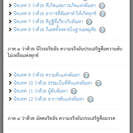
ด้วย.
นิทเทศ 5 ว่าด้วย ที่เกิดและการเกิดแห่งตัณหา
ความดับเพราะความสำรอกไม่เหลือ (แห่งภพทั้งหลาย)
นิทเทศ 6 ว่าด้วย อาการที่ตัณหาทำให้เกิดทุกข์
เพราะความสิ้นไปแห่งตัณหาโดยประการทั้งปวง นั้นคือ
นิทเทศ 7 ว่าด้วย ทิฏฐิที่เกี่ยวกับตัณหา
นิพพาน.
นิทเทศ 8 ว่าด้วย กิเลสทั้งหลายในฐานะสมุทัย
ภพใหม่ย่อมไม่มีแก่ภิกษุนั้น ผู้ดับเย็นสนิทแล้ว เพราะไม่มี
ความยึดมั่น
ภาค ๓ ว่าด้วย นิโรธอริยสัจ ความจริงอันประเสริฐคือความดับ
ภิกษุนั้น เป็นผู้ครอบงำมารได้แล้ว ชนะสงครามแล้ว ก้าวล่วง
ไม่เหลือแห่งทุกข์
ภพทั้งหลายทั้งปวงได้แล้ว เป็นผู้คงที่ (คือไม่เปลี่ยนแปลงอีกต่อ
ไป). ดังนี้แล
- อุ.ขุ.
๒๕/๑๒๑/๘๔
.
นิทเทศ 9 ว่าด้วย ความดับแห่งตัณหา
(ข้อความนี้ เป็นพระพุทธอุทานที่ทรงเปล่งออก ที่โคนต้นโพธิ์
นิทเทศ 10 ว่าด้วย ธรรมเป็นที่ดับแห่งตัณหา
เป็นที่ตรัสรู้ เมื่อตรัสรู้แล้วได้ 7 วัน)
นิทเทศ 11 ว่าด้วย ผู้ดับตัณหา
นิทเทศ 12 ว่าด้วย อาการดับแห่งตัณหา
เชื่อมโยงพระไตรปิฏก :
ภาค ๔ ว่าด้วย มัคคอริยสัจ ความจริงอันประเสริฐคือมรรค