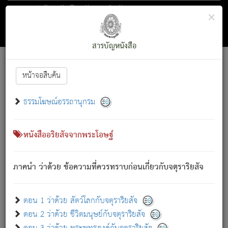
ตอน 1 ว่าด้วย สัตว์โลกกับจตุราริยสัจ
×
ถัดไป
ค้นหา
สารบัญ
สารบัญหนังสือ
[
Font :
15 ]
|
|
หน้าจอสืบค้น
ตรัสรู้แล้ว ทรงรำพึงถึงหมู่สัตว์
|
ธรรมโฆษณ์อรรถานุกรม
สัตว์โลกนี้ เกิดความเดือดร้อนแล้ว มีผัสสะบังหน้า
ย่อม
[1]
กล่าวซึ่งโรค (ความเสียดแทง) นั้นโดยความเป็นตัวเป็นตน
เขาสำคัญสิ่งใด โดยความเป็นประการใด แต่สิ่งนั้นย่อมเป็น
หนังสืออริยสัจจากพระโอษฐ์
(ตามที่เป็นจริง) โดยประการอื่นจากที่เขาสำคัญนั้น
สัตว์โลกติดข้องอยู่ในภพ ถูกภพบังหน้าแล้ว มีภพโดยความ
ภาคนำ ว่าด้วย ข้อความที่ควรทราบก่อนเกี่ยวกับจตุราริยสัจ
เป็นอย่างอื่น (จากที่มันเป็นอยู่จริง) จึงได้เพลิดเพลินยิ่งนักในภพ
นั้น
เขาเพลิดเพลินยิ่งนักในสิ่งใด สิ่งนั้นเป็นภัย (ที่เขาไม่รู้จัก)
:
ตอน 1 ว่าด้วย สัตว์โลกกับจตุราริยสัจ
เขากลัวต่อสิ่งใดสิ่งนั้นเป็นทุกข์
ตอน 2 ว่าด้วย ชีวิตมนุษย์กับจตุราริยสัจ
พรหมจรรย์นี้ อันบุคคลย่อมประพฤติ ก็เพื่อการละขาดซึ่ง