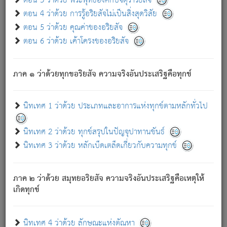
ตอน 3 ว่าด้วย พระพุทธองค์กับจตุราริยสัจ
ภพ.
ตอน 4 ว่าด้วย การรู้อริยสัจไม่เป็นสิ่งสุดวิสัย
สมณะหรือพราหมณ์เหล่าใด กล่าวความหลุดพ้นจากภพว่า
ตอน 5 ว่าด้วย คุณค่าของอริยสัจ
มีได้เพราะภพ เรากล่าวว่า สมณะหรือพราหมณ์ทั้งปวงนั้น
ตอน 6 ว่าด้วย เค้าโครงของอริยสัจ
มิใช่ผู้หลดพ้นจากภพ.
ถึงแม้สมณะหรือพราหมณ์เหล่าใด กล่าวความออกไปได้จาก
ภพ ว่ามีได้เพราะวิภพ
: เรากล่าวว่า สมณะหรือพราหมณ์ทั้ง
[2]
ภาค ๑ ว่าด้วยทุกขอริยสัจ ความจริงอันประเสริฐคือทุกข์
ปวงนั้น ก็ยังสลัดภพออกไปไม่ได้.
ก็ทุกข์นี้มีขึ้น เพราะอาศัยซึ่งอุปธิทั้งปวง.
นิทเทศ 1 ว่าด้วย ประเภทและอาการแห่งทุกข์ตามหลักทั่วไป
เพราะความสิ้นไปแห่งอุปาทานทั้งปวง ความเกิดขึ้นแห่ง
ทุกข์จึงไม่มี.
นิทเทศ 2 ว่าด้วย ทุกข์สรุปในปัญจุปาทานขันธ์
ท่านจงดูโลกนี้เถิด (จะเห็นว่า) สัตว์ทั้งหลายอันอวิชาหนา
นิทเทศ 3 ว่าด้วย หลักเบ็ดเตล็ดเกี่ยวกับความทุกข์
แน่นบังหนาแล้ว; และว่า สัตว์ผู้ยินดีในภพอันเป็นแล้วนั้น ย่อม
ไม่เป็นผู้หลุดพ้นไปจากภพได้. ก็ภพทั้งหลายเหล่าหนึ่งเหล่าใด
อันเป็นไปในที่หรือเวลาทั้งปวง
เพื่อความมีแห่งประโยชน์โดย
[3]
ภาค ๒ ว่าด้วย สมุทยอริยสัจ ความจริงอันประเสริฐคือเหตุให้
ประการทั้งปวง; ภพทั้งหลายทั้งหมดนั้น ไม่เที่ยง เป็นทุกข์ มี
เกิดทุกข์
ความแปรปรวนเป็นธรรมดา.
เมื่อบุคคลเห็นอยู่ซึ่งข้อนั้น ด้วยปัญญาอันชอบตามที่เป็นจริง
อย่างนี้อยู่; เขาย่อมละภวตัณหาได้ และไม่เพลิดเพลินวิภวตัณหา
นิทเทศ 4 ว่าด้วย ลักษณะแห่งตัณหา