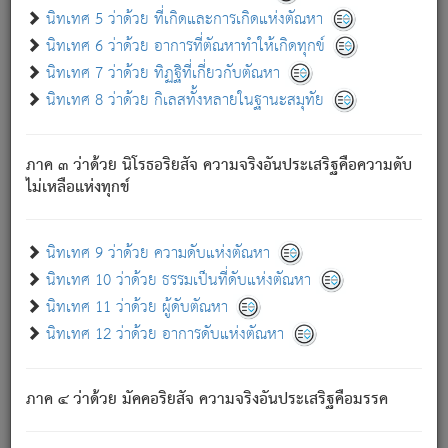
ด้วย.
นิทเทศ 5 ว่าด้วย ที่เกิดและการเกิดแห่งตัณหา
ความดับเพราะความสำรอกไม่เหลือ (แห่งภพทั้งหลาย)
นิทเทศ 6 ว่าด้วย อาการที่ตัณหาทำให้เกิดทุกข์
เพราะความสิ้นไปแห่งตัณหาโดยประการทั้งปวง นั้นคือ
นิทเทศ 7 ว่าด้วย ทิฏฐิที่เกี่ยวกับตัณหา
นิพพาน.
นิทเทศ 8 ว่าด้วย กิเลสทั้งหลายในฐานะสมุทัย
ภพใหม่ย่อมไม่มีแก่ภิกษุนั้น ผู้ดับเย็นสนิทแล้ว เพราะไม่มี
ความยึดมั่น
ภาค ๓ ว่าด้วย นิโรธอริยสัจ ความจริงอันประเสริฐคือความดับ
ภิกษุนั้น เป็นผู้ครอบงำมารได้แล้ว ชนะสงครามแล้ว ก้าวล่วง
ไม่เหลือแห่งทุกข์
ภพทั้งหลายทั้งปวงได้แล้ว เป็นผู้คงที่ (คือไม่เปลี่ยนแปลงอีกต่อ
ไป). ดังนี้แล
- อุ.ขุ.
๒๕/๑๒๑/๘๔
.
นิทเทศ 9 ว่าด้วย ความดับแห่งตัณหา
(ข้อความนี้ เป็นพระพุทธอุทานที่ทรงเปล่งออก ที่โคนต้นโพธิ์
นิทเทศ 10 ว่าด้วย ธรรมเป็นที่ดับแห่งตัณหา
เป็นที่ตรัสรู้ เมื่อตรัสรู้แล้วได้ 7 วัน)
นิทเทศ 11 ว่าด้วย ผู้ดับตัณหา
นิทเทศ 12 ว่าด้วย อาการดับแห่งตัณหา
เชื่อมโยงพระไตรปิฏก :
ภาค ๔ ว่าด้วย มัคคอริยสัจ ความจริงอันประเสริฐคือมรรค