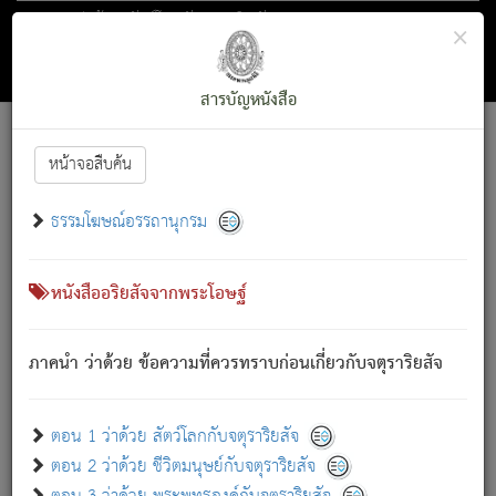
ตอน 1 ว่าด้วย สัตว์โลกกับจตุราริยสัจ
×
ถัดไป
ค้นหา
สารบัญ
สารบัญหนังสือ
[
Font :
15 ]
|
|
หน้าจอสืบค้น
ตรัสรู้แล้ว ทรงรำพึงถึงหมู่สัตว์
|
ธรรมโฆษณ์อรรถานุกรม
สัตว์โลกนี้ เกิดความเดือดร้อนแล้ว มีผัสสะบังหน้า
ย่อม
[1]
กล่าวซึ่งโรค (ความเสียดแทง) นั้นโดยความเป็นตัวเป็นตน
เขาสำคัญสิ่งใด โดยความเป็นประการใด แต่สิ่งนั้นย่อมเป็น
หนังสืออริยสัจจากพระโอษฐ์
(ตามที่เป็นจริง) โดยประการอื่นจากที่เขาสำคัญนั้น
สัตว์โลกติดข้องอยู่ในภพ ถูกภพบังหน้าแล้ว มีภพโดยความ
ภาคนำ ว่าด้วย ข้อความที่ควรทราบก่อนเกี่ยวกับจตุราริยสัจ
เป็นอย่างอื่น (จากที่มันเป็นอยู่จริง) จึงได้เพลิดเพลินยิ่งนักในภพ
นั้น
เขาเพลิดเพลินยิ่งนักในสิ่งใด สิ่งนั้นเป็นภัย (ที่เขาไม่รู้จัก)
:
ตอน 1 ว่าด้วย สัตว์โลกกับจตุราริยสัจ
เขากลัวต่อสิ่งใดสิ่งนั้นเป็นทุกข์
ตอน 2 ว่าด้วย ชีวิตมนุษย์กับจตุราริยสัจ
พรหมจรรย์นี้ อันบุคคลย่อมประพฤติ ก็เพื่อการละขาดซึ่ง