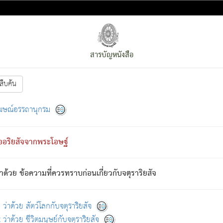
สารบัญหนังสือ
สืบค้น
งหน้า
ย่อมกล่าวซึ่งโรค (ความเสียดแทง) นั้นโดยความเป็นตัวเป็นตน
[1]
ฆษณ์อรรถานุกรม
ั้นย่อมเป็น (ตามที่เป็นจริง) โดยประการอื่นจากที่เขาสำคัญนั้น
พโดยความเป็นอย่างอื่น (จากที่มันเป็นอยู่จริง) จึงได้เพลิดเพลินยิ่งนักในภ
ืออริยสัจจากพระโอษฐ์
่เขาไม่รู้จัก)
: เขากลัวต่อสิ่งใดสิ่งนั้นเป็นทุกข์
การละขาดซึ่งภพ.
าด้วย ข้อความที่ควรทราบก่อนเกี่ยวกับจตุราริยสัจ
้นจากภพว่ามีได้เพราะภพ เรากล่าวว่า สมณะหรือพราหมณ์ทั้งปวงนั้น 
อกไปได้จากภพ ว่ามีได้เพราะวิภพ
: เรากล่าวว่า สมณะหรือพราหมณ์ทั้งป
[2]
ว่าด้วย สัตว์โลกกับจตุราริยสัจ
ว่าด้วย ชีวิตมนุษย์กับจตุราริยสัจ