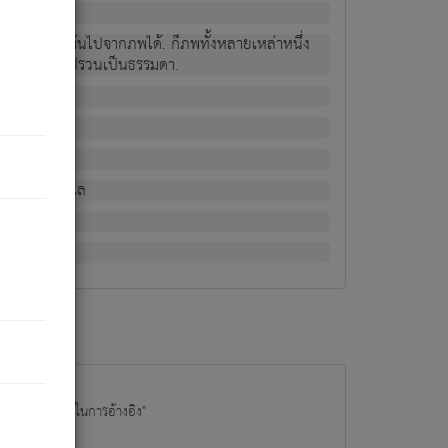
ม่เป็นผู้หลุดพ้นไปจากภพได้. ก็ภพทั้งหลายเหล่าหนึ่ง
กข์ มีความแปรปรวนเป็นธรรมดา.
ณหาด้วย.
น.
อไป). ดังนี้แล
นนำข้อมูลไปใช้ในการอ้างอิง"