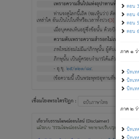
เพราะความสิ้นไปแห่งอุปาทานทั้งปวง ความเกิ
ตอน 3 
ท่านจงดูโลกนี้เถิด (จะเห็นว่า) สัตว์ทั้งหลาย
ตอน 4 
เหล่าใด อันเป็นไปในที่หรือเวลาทั้งปวง
เพื่อความมีแ
[3]
ตอน 5 
เมื่อบุคคลเห็นอยู่ซึ่งข้อนั้น ด้วยปัญญาอันช
ตอน 6 
ความดับเพราะความสำรอกไม่เหลือ (แห่งภพท
ภพใหม่ย่อมไม่มีแก่ภิกษุนั้น ผู้ดับเย็นสนิทแล้
ภาค ๑ ว่
ภิกษุนั้น เป็นผู้ครอบงำมารได้แล้ว ชนะสงครามแ
- อุ.ขุ.
๒๕/๑๒๑/๘๔
.
นิทเท
(ข้อความนี้ เป็นพระพุทธอุทานที่ทรงเปล่งออก ที่โ
นิทเทศ
นิทเทศ
เชื่อมโยงพระไตรปิฏก :
ภาค ๒ ว่า
เกี่ยวกับธรรมโฆษณ์ออนไลน์ (Disclaimer)
แม้ระบบ "ธรรมโฆษณ์ออนไลน์" พยายามปรับปรุงข้อมูลให้ถูกต้องมา
นิทเท
นิทเทศ