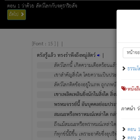
ตอน 1 ว่าด้วย สัตว์โลกกับจตุราริยสัจ
ถัดไป
[
Font :
15 ]
|
|
หน้าจอ
ตรัสรู้แล้ว ทรงรำพึงถึงหมู่สัตว์
|
สัตว์โลกนี้ เกิดความเดือดร้อนแล้ว มีผัสสะบั
ธรรมโ
เขาสำคัญสิ่งใด โดยความเป็นประการใด แต่สิ่งน
สัตว์โลกติดข้องอยู่ในภพ ถูกภพบังหน้าแล้ว มีภ
หนังส
เขาเพลิดเพลินยิ่งนักในสิ่งใด สิ่งนั้นเป็นภัย (ที
พรหมจรรย์นี้ อันบุคคลย่อมประพฤติ ก็เพื่อ
ภาคนำ ว่
สมณะหรือพราหมณ์เหล่าใด กล่าวความหลุดพ
ถึงแม้สมณะหรือพราหมณ์เหล่าใด กล่าวความอ
ตอน 1 
ก็ทุกข์นี้มีขึ้น เพราะอาศัยซึ่งอุปธิทั้งปวง.
ตอน 2 