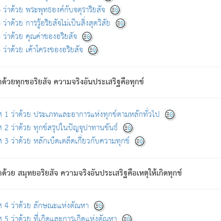
ดขึ้นแห่งทุกข์จึงไม่มี.
ว่าด้วย พระพุทธองค์กับจตุราริยสัจ
อันอวิชาหนาแน่นบังหนาแล้ว; และว่า สัตว์ผู้ยินดีในภพอันเป็นแล้วนั้น ย่อมไ
ว่าด้วย การรู้อริยสัจไม่เป็นสิ่งสุดวิสัย
ห่งประโยชน์โดยประการทั้งปวง; ภพทั้งหลายทั้งหมดนั้น ไม่เที่ยง เป็นทุ
ว่าด้วย คุณค่าของอริยสัจ
อบตามที่เป็นจริงอย่างนี้อยู่; เขาย่อมละภวตัณหาได้ และไม่เพลิดเพลินวิภวตั
ว่าด้วย เค้าโครงของอริยสัจ
ั้งหลาย) เพราะความสิ้นไปแห่งตัณหาโดยประการทั้งปวง นั้นคือนิพพา
ว เพราะไม่มีความยึดมั่น
าด้วยทุกขอริยสัจ ความจริงอันประเสริฐคือทุกข์
ล้ว ก้าวล่วงภพทั้งหลายทั้งปวงได้แล้ว เป็นผู้คงที่ (คือไม่เปลี่ยนแปลงอีกต่
ศ 1 ว่าด้วย ประเภทและอาการแห่งทุกข์ตามหลักทั่วไป
คนต้นโพธิ์เป็นที่ตรัสรู้ เมื่อตรัสรู้แล้วได้ 7 วัน)
 2 ว่าด้วย ทุกข์สรุปในปัญจุปาทานขันธ์
 3 ว่าด้วย หลักเบ็ดเตล็ดเกี่ยวกับความทุกข์
ด้วย สมุทยอริยสัจ ความจริงอันประเสริฐคือเหตุให้เกิดทุกข์
กที่สุด ผู้ศึกษาก็พึงตรวจสอบกับตัวเล่มหนังสือต้นฉบับ ที่มีการพิมพ์ครั้งล่าสุด ก่อ
ศ 4 ว่าด้วย ลักษณะแห่งตัณหา
 5 ว่าด้วย ที่เกิดและการเกิดแห่งตัณหา