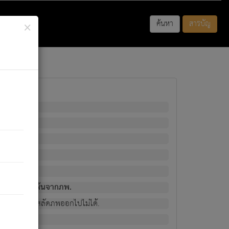
×
ค้นหา
สารบัญ
พนั้น
มิใช่ผู้หลดพ้นจากภพ.
วงนั้น ก็ยังสลัดภพออกไปไม่ได้.