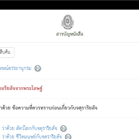
สารบัญหนังสือ
สืบค้น
งหน้า
ย่อมกล่าวซึ่งโรค (ความเสียดแทง) นั้นโดยความเป็นตัวเป็นตน
[1]
ฆษณ์อรรถานุกรม
ั้นย่อมเป็น (ตามที่เป็นจริง) โดยประการอื่นจากที่เขาสำคัญนั้น
พโดยความเป็นอย่างอื่น (จากที่มันเป็นอยู่จริง) จึงได้เพลิดเพลินยิ่งนักในภ
ืออริยสัจจากพระโอษฐ์
่เขาไม่รู้จัก)
: เขากลัวต่อสิ่งใดสิ่งนั้นเป็นทุกข์
การละขาดซึ่งภพ.
าด้วย ข้อความที่ควรทราบก่อนเกี่ยวกับจตุราริยสัจ
้นจากภพว่ามีได้เพราะภพ เรากล่าวว่า สมณะหรือพราหมณ์ทั้งปวงนั้น 
อกไปได้จากภพ ว่ามีได้เพราะวิภพ
: เรากล่าวว่า สมณะหรือพราหมณ์ทั้งป
[2]
ว่าด้วย สัตว์โลกกับจตุราริยสัจ
ว่าด้วย ชีวิตมนุษย์กับจตุราริยสัจ