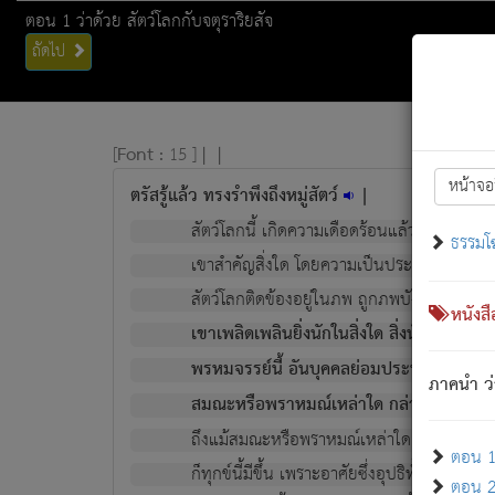
ตอน 1 ว่าด้วย สัตว์โลกกับจตุราริยสัจ
ถัดไป
[
Font :
15 ]
|
|
หน้าจอ
ตรัสรู้แล้ว ทรงรำพึงถึงหมู่สัตว์
|
สัตว์โลกนี้ เกิดความเดือดร้อนแล้ว มีผัสสะบั
ธรรมโ
เขาสำคัญสิ่งใด โดยความเป็นประการใด แต่สิ่งน
สัตว์โลกติดข้องอยู่ในภพ ถูกภพบังหน้าแล้ว มีภ
หนังส
เขาเพลิดเพลินยิ่งนักในสิ่งใด สิ่งนั้นเป็นภัย (ที
พรหมจรรย์นี้ อันบุคคลย่อมประพฤติ ก็เพื่อ
ภาคนำ ว่
สมณะหรือพราหมณ์เหล่าใด กล่าวความหลุดพ
ถึงแม้สมณะหรือพราหมณ์เหล่าใด กล่าวความอ
ตอน 1 
ก็ทุกข์นี้มีขึ้น เพราะอาศัยซึ่งอุปธิทั้งปวง.
ตอน 2 