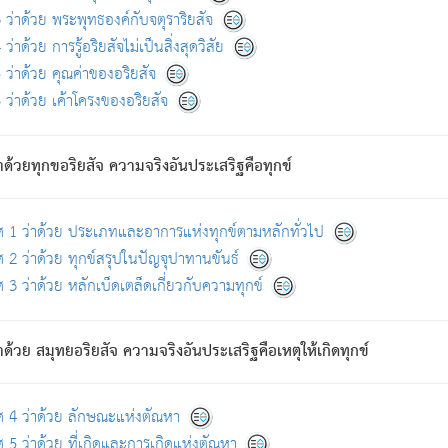
ดขึ้นแห่งทุกข์จึงไม่มี.
ว่าด้วย พระพุทธองค์กับจตุราริยสัจ
อันอวิชาหนาแน่นบังหนาแล้ว; และว่า สัตว์ผู้ยินดีในภพอันเป็นแล้วนั้น ย่อมไ
ว่าด้วย การรู้อริยสัจไม่เป็นสิ่งสุดวิสัย
ห่งประโยชน์โดยประการทั้งปวง; ภพทั้งหลายทั้งหมดนั้น ไม่เที่ยง เป็นทุ
ว่าด้วย คุณค่าของอริยสัจ
อบตามที่เป็นจริงอย่างนี้อยู่; เขาย่อมละภวตัณหาได้ และไม่เพลิดเพลินวิภวตั
ว่าด้วย เค้าโครงของอริยสัจ
ั้งหลาย) เพราะความสิ้นไปแห่งตัณหาโดยประการทั้งปวง นั้นคือนิพพา
ว เพราะไม่มีความยึดมั่น
าด้วยทุกขอริยสัจ ความจริงอันประเสริฐคือทุกข์
ล้ว ก้าวล่วงภพทั้งหลายทั้งปวงได้แล้ว เป็นผู้คงที่ (คือไม่เปลี่ยนแปลงอีกต่
ศ 1 ว่าด้วย ประเภทและอาการแห่งทุกข์ตามหลักทั่วไป
คนต้นโพธิ์เป็นที่ตรัสรู้ เมื่อตรัสรู้แล้วได้ 7 วัน)
 2 ว่าด้วย ทุกข์สรุปในปัญจุปาทานขันธ์
 3 ว่าด้วย หลักเบ็ดเตล็ดเกี่ยวกับความทุกข์
ด้วย สมุทยอริยสัจ ความจริงอันประเสริฐคือเหตุให้เกิดทุกข์
กที่สุด ผู้ศึกษาก็พึงตรวจสอบกับตัวเล่มหนังสือต้นฉบับ ที่มีการพิมพ์ครั้งล่าสุด ก่อ
ศ 4 ว่าด้วย ลักษณะแห่งตัณหา
 5 ว่าด้วย ที่เกิดและการเกิดแห่งตัณหา