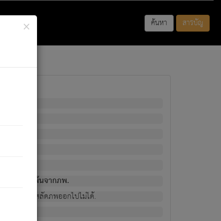
×
ค้นหา
สารบัญ
พนั้น
มิใช่ผู้หลดพ้นจากภพ.
วงนั้น ก็ยังสลัดภพออกไปไม่ได้.