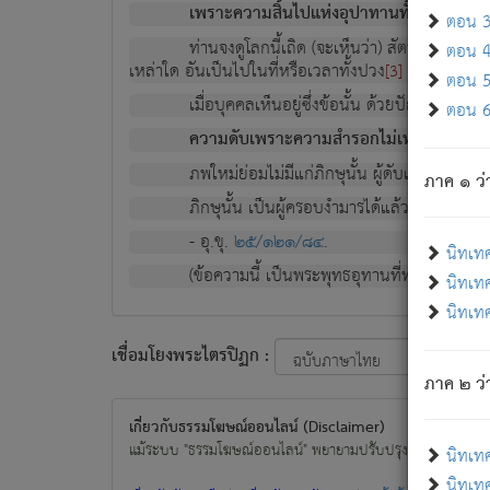
เพราะความสิ้นไปแห่งอุปาทานทั้งปวง ความเกิ
ตอน 3 
ท่านจงดูโลกนี้เถิด (จะเห็นว่า) สัตว์ทั้งหลาย
ตอน 4 
เหล่าใด อันเป็นไปในที่หรือเวลาทั้งปวง
เพื่อความมีแ
[3]
ตอน 5 
เมื่อบุคคลเห็นอยู่ซึ่งข้อนั้น ด้วยปัญญาอันช
ตอน 6 
ความดับเพราะความสำรอกไม่เหลือ (แห่งภพท
ภพใหม่ย่อมไม่มีแก่ภิกษุนั้น ผู้ดับเย็นสนิทแล้
ภาค ๑ ว่
ภิกษุนั้น เป็นผู้ครอบงำมารได้แล้ว ชนะสงครามแ
- อุ.ขุ.
๒๕/๑๒๑/๘๔
.
นิทเท
(ข้อความนี้ เป็นพระพุทธอุทานที่ทรงเปล่งออก ที่โ
นิทเทศ
นิทเทศ
เชื่อมโยงพระไตรปิฏก :
ภาค ๒ ว่า
เกี่ยวกับธรรมโฆษณ์ออนไลน์ (Disclaimer)
แม้ระบบ "ธรรมโฆษณ์ออนไลน์" พยายามปรับปรุงข้อมูลให้ถูกต้องมา
นิทเท
นิทเทศ