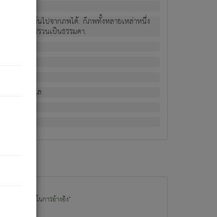
ม่เป็นผู้หลุดพ้นไปจากภพได้. ก็ภพทั้งหลายเหล่าหนึ่ง
กข์ มีความแปรปรวนเป็นธรรมดา.
ณหาด้วย.
น.
อไป). ดังนี้แล
นนำข้อมูลไปใช้ในการอ้างอิง"