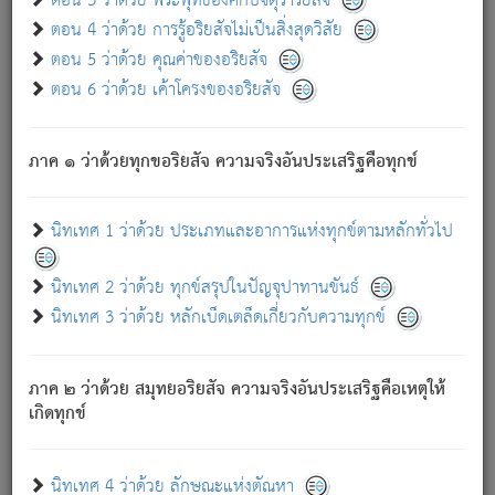
ตอน 3 ว่าด้วย พระพุทธองค์กับจตุราริยสัจ
ภพ.
ตอน 4 ว่าด้วย การรู้อริยสัจไม่เป็นสิ่งสุดวิสัย
สมณะหรือพราหมณ์เหล่าใด กล่าวความหลุดพ้นจากภพว่า
ตอน 5 ว่าด้วย คุณค่าของอริยสัจ
มีได้เพราะภพ เรากล่าวว่า สมณะหรือพราหมณ์ทั้งปวงนั้น
ตอน 6 ว่าด้วย เค้าโครงของอริยสัจ
มิใช่ผู้หลดพ้นจากภพ.
ถึงแม้สมณะหรือพราหมณ์เหล่าใด กล่าวความออกไปได้จาก
ภพ ว่ามีได้เพราะวิภพ
: เรากล่าวว่า สมณะหรือพราหมณ์ทั้ง
[2]
ภาค ๑ ว่าด้วยทุกขอริยสัจ ความจริงอันประเสริฐคือทุกข์
ปวงนั้น ก็ยังสลัดภพออกไปไม่ได้.
ก็ทุกข์นี้มีขึ้น เพราะอาศัยซึ่งอุปธิทั้งปวง.
นิทเทศ 1 ว่าด้วย ประเภทและอาการแห่งทุกข์ตามหลักทั่วไป
เพราะความสิ้นไปแห่งอุปาทานทั้งปวง ความเกิดขึ้นแห่ง
ทุกข์จึงไม่มี.
นิทเทศ 2 ว่าด้วย ทุกข์สรุปในปัญจุปาทานขันธ์
ท่านจงดูโลกนี้เถิด (จะเห็นว่า) สัตว์ทั้งหลายอันอวิชาหนา
นิทเทศ 3 ว่าด้วย หลักเบ็ดเตล็ดเกี่ยวกับความทุกข์
แน่นบังหนาแล้ว; และว่า สัตว์ผู้ยินดีในภพอันเป็นแล้วนั้น ย่อม
ไม่เป็นผู้หลุดพ้นไปจากภพได้. ก็ภพทั้งหลายเหล่าหนึ่งเหล่าใด
อันเป็นไปในที่หรือเวลาทั้งปวง
เพื่อความมีแห่งประโยชน์โดย
[3]
ภาค ๒ ว่าด้วย สมุทยอริยสัจ ความจริงอันประเสริฐคือเหตุให้
ประการทั้งปวง; ภพทั้งหลายทั้งหมดนั้น ไม่เที่ยง เป็นทุกข์ มี
เกิดทุกข์
ความแปรปรวนเป็นธรรมดา.
เมื่อบุคคลเห็นอยู่ซึ่งข้อนั้น ด้วยปัญญาอันชอบตามที่เป็นจริง
อย่างนี้อยู่; เขาย่อมละภวตัณหาได้ และไม่เพลิดเพลินวิภวตัณหา
นิทเทศ 4 ว่าด้วย ลักษณะแห่งตัณหา