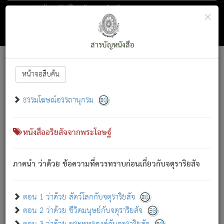
ตอน 1 ว่าด้วย สัตว์โลกกับจตุราริยสัจ
×
ถัดไป
ค้นหา
สารบัญ
สารบัญหนังสือ
[
Font :
15 ]
|
|
หน้าจอสืบค้น
ตรัสรู้แล้ว ทรงรำพึงถึงหมู่สัตว์
|
ธรรมโฆษณ์อรรถานุกรม
สัตว์โลกนี้ เกิดความเดือดร้อนแล้ว มีผัสสะบังหน้า
ย่อม
[1]
กล่าวซึ่งโรค (ความเสียดแทง) นั้นโดยความเป็นตัวเป็นตน
เขาสำคัญสิ่งใด โดยความเป็นประการใด แต่สิ่งนั้นย่อมเป็น
หนังสืออริยสัจจากพระโอษฐ์
(ตามที่เป็นจริง) โดยประการอื่นจากที่เขาสำคัญนั้น
สัตว์โลกติดข้องอยู่ในภพ ถูกภพบังหน้าแล้ว มีภพโดยความ
ภาคนำ ว่าด้วย ข้อความที่ควรทราบก่อนเกี่ยวกับจตุราริยสัจ
เป็นอย่างอื่น (จากที่มันเป็นอยู่จริง) จึงได้เพลิดเพลินยิ่งนักในภพ
นั้น
เขาเพลิดเพลินยิ่งนักในสิ่งใด สิ่งนั้นเป็นภัย (ที่เขาไม่รู้จัก)
:
ตอน 1 ว่าด้วย สัตว์โลกกับจตุราริยสัจ
เขากลัวต่อสิ่งใดสิ่งนั้นเป็นทุกข์
ตอน 2 ว่าด้วย ชีวิตมนุษย์กับจตุราริยสัจ
พรหมจรรย์นี้ อันบุคคลย่อมประพฤติ ก็เพื่อการละขาดซึ่ง