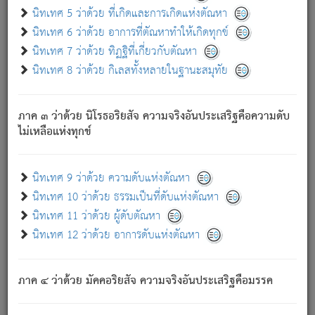
ด้วย.
นิทเทศ 5 ว่าด้วย ที่เกิดและการเกิดแห่งตัณหา
ความดับเพราะความสำรอกไม่เหลือ (แห่งภพทั้งหลาย)
นิทเทศ 6 ว่าด้วย อาการที่ตัณหาทำให้เกิดทุกข์
เพราะความสิ้นไปแห่งตัณหาโดยประการทั้งปวง นั้นคือ
นิทเทศ 7 ว่าด้วย ทิฏฐิที่เกี่ยวกับตัณหา
นิพพาน.
นิทเทศ 8 ว่าด้วย กิเลสทั้งหลายในฐานะสมุทัย
ภพใหม่ย่อมไม่มีแก่ภิกษุนั้น ผู้ดับเย็นสนิทแล้ว เพราะไม่มี
ความยึดมั่น
ภาค ๓ ว่าด้วย นิโรธอริยสัจ ความจริงอันประเสริฐคือความดับ
ภิกษุนั้น เป็นผู้ครอบงำมารได้แล้ว ชนะสงครามแล้ว ก้าวล่วง
ไม่เหลือแห่งทุกข์
ภพทั้งหลายทั้งปวงได้แล้ว เป็นผู้คงที่ (คือไม่เปลี่ยนแปลงอีกต่อ
ไป). ดังนี้แล
- อุ.ขุ.
๒๕/๑๒๑/๘๔
.
นิทเทศ 9 ว่าด้วย ความดับแห่งตัณหา
(ข้อความนี้ เป็นพระพุทธอุทานที่ทรงเปล่งออก ที่โคนต้นโพธิ์
นิทเทศ 10 ว่าด้วย ธรรมเป็นที่ดับแห่งตัณหา
เป็นที่ตรัสรู้ เมื่อตรัสรู้แล้วได้ 7 วัน)
นิทเทศ 11 ว่าด้วย ผู้ดับตัณหา
นิทเทศ 12 ว่าด้วย อาการดับแห่งตัณหา
เชื่อมโยงพระไตรปิฏก :
ภาค ๔ ว่าด้วย มัคคอริยสัจ ความจริงอันประเสริฐคือมรรค