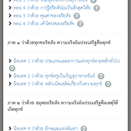
ตอน 3 ว่าด้วย พระพุทธองค์กับจตุราริยสัจ
ภพ.
ตอน 4 ว่าด้วย การรู้อริยสัจไม่เป็นสิ่งสุดวิสัย
สมณะหรือพราหมณ์เหล่าใด กล่าวความหลุดพ้นจากภพว่า
ตอน 5 ว่าด้วย คุณค่าของอริยสัจ
มีได้เพราะภพ เรากล่าวว่า สมณะหรือพราหมณ์ทั้งปวงนั้น
ตอน 6 ว่าด้วย เค้าโครงของอริยสัจ
มิใช่ผู้หลดพ้นจากภพ.
ถึงแม้สมณะหรือพราหมณ์เหล่าใด กล่าวความออกไปได้จาก
ภพ ว่ามีได้เพราะวิภพ
: เรากล่าวว่า สมณะหรือพราหมณ์ทั้ง
[2]
ภาค ๑ ว่าด้วยทุกขอริยสัจ ความจริงอันประเสริฐคือทุกข์
ปวงนั้น ก็ยังสลัดภพออกไปไม่ได้.
ก็ทุกข์นี้มีขึ้น เพราะอาศัยซึ่งอุปธิทั้งปวง.
นิทเทศ 1 ว่าด้วย ประเภทและอาการแห่งทุกข์ตามหลักทั่วไป
เพราะความสิ้นไปแห่งอุปาทานทั้งปวง ความเกิดขึ้นแห่ง
ทุกข์จึงไม่มี.
นิทเทศ 2 ว่าด้วย ทุกข์สรุปในปัญจุปาทานขันธ์
ท่านจงดูโลกนี้เถิด (จะเห็นว่า) สัตว์ทั้งหลายอันอวิชาหนา
นิทเทศ 3 ว่าด้วย หลักเบ็ดเตล็ดเกี่ยวกับความทุกข์
แน่นบังหนาแล้ว; และว่า สัตว์ผู้ยินดีในภพอันเป็นแล้วนั้น ย่อม
ไม่เป็นผู้หลุดพ้นไปจากภพได้. ก็ภพทั้งหลายเหล่าหนึ่งเหล่าใด
อันเป็นไปในที่หรือเวลาทั้งปวง
เพื่อความมีแห่งประโยชน์โดย
[3]
ภาค ๒ ว่าด้วย สมุทยอริยสัจ ความจริงอันประเสริฐคือเหตุให้
ประการทั้งปวง; ภพทั้งหลายทั้งหมดนั้น ไม่เที่ยง เป็นทุกข์ มี
เกิดทุกข์
ความแปรปรวนเป็นธรรมดา.
เมื่อบุคคลเห็นอยู่ซึ่งข้อนั้น ด้วยปัญญาอันชอบตามที่เป็นจริง
อย่างนี้อยู่; เขาย่อมละภวตัณหาได้ และไม่เพลิดเพลินวิภวตัณหา
นิทเทศ 4 ว่าด้วย ลักษณะแห่งตัณหา