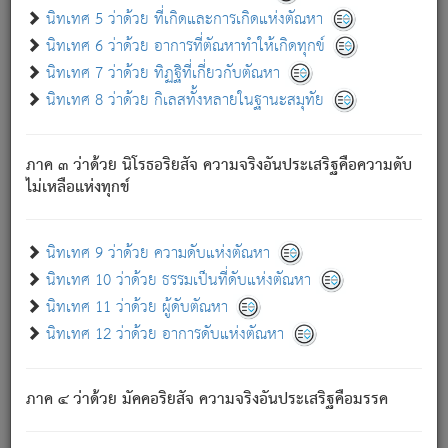
ด้วย.
นิทเทศ 5 ว่าด้วย ที่เกิดและการเกิดแห่งตัณหา
ความดับเพราะความสำรอกไม่เหลือ (แห่งภพทั้งหลาย)
นิทเทศ 6 ว่าด้วย อาการที่ตัณหาทำให้เกิดทุกข์
เพราะความสิ้นไปแห่งตัณหาโดยประการทั้งปวง นั้นคือ
นิทเทศ 7 ว่าด้วย ทิฏฐิที่เกี่ยวกับตัณหา
นิพพาน.
นิทเทศ 8 ว่าด้วย กิเลสทั้งหลายในฐานะสมุทัย
ภพใหม่ย่อมไม่มีแก่ภิกษุนั้น ผู้ดับเย็นสนิทแล้ว เพราะไม่มี
ความยึดมั่น
ภาค ๓ ว่าด้วย นิโรธอริยสัจ ความจริงอันประเสริฐคือความดับ
ภิกษุนั้น เป็นผู้ครอบงำมารได้แล้ว ชนะสงครามแล้ว ก้าวล่วง
ไม่เหลือแห่งทุกข์
ภพทั้งหลายทั้งปวงได้แล้ว เป็นผู้คงที่ (คือไม่เปลี่ยนแปลงอีกต่อ
ไป). ดังนี้แล
- อุ.ขุ.
๒๕/๑๒๑/๘๔
.
นิทเทศ 9 ว่าด้วย ความดับแห่งตัณหา
(ข้อความนี้ เป็นพระพุทธอุทานที่ทรงเปล่งออก ที่โคนต้นโพธิ์
นิทเทศ 10 ว่าด้วย ธรรมเป็นที่ดับแห่งตัณหา
เป็นที่ตรัสรู้ เมื่อตรัสรู้แล้วได้ 7 วัน)
นิทเทศ 11 ว่าด้วย ผู้ดับตัณหา
นิทเทศ 12 ว่าด้วย อาการดับแห่งตัณหา
เชื่อมโยงพระไตรปิฏก :
ภาค ๔ ว่าด้วย มัคคอริยสัจ ความจริงอันประเสริฐคือมรรค