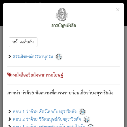
ตอน 1 ว่าด้วย สัตว์โลกกับจตุราริยสัจ
×
ถัดไป
ค้นหา
สารบัญ
สารบัญหนังสือ
[
Font :
15 ]
|
|
หน้าจอสืบค้น
ตรัสรู้แล้ว ทรงรำพึงถึงหมู่สัตว์
|
ธรรมโฆษณ์อรรถานุกรม
สัตว์โลกนี้ เกิดความเดือดร้อนแล้ว มีผัสสะบังหน้า
ย่อม
[1]
กล่าวซึ่งโรค (ความเสียดแทง) นั้นโดยความเป็นตัวเป็นตน
เขาสำคัญสิ่งใด โดยความเป็นประการใด แต่สิ่งนั้นย่อมเป็น
หนังสืออริยสัจจากพระโอษฐ์
(ตามที่เป็นจริง) โดยประการอื่นจากที่เขาสำคัญนั้น
สัตว์โลกติดข้องอยู่ในภพ ถูกภพบังหน้าแล้ว มีภพโดยความ
ภาคนำ ว่าด้วย ข้อความที่ควรทราบก่อนเกี่ยวกับจตุราริยสัจ
เป็นอย่างอื่น (จากที่มันเป็นอยู่จริง) จึงได้เพลิดเพลินยิ่งนักในภพ
นั้น
เขาเพลิดเพลินยิ่งนักในสิ่งใด สิ่งนั้นเป็นภัย (ที่เขาไม่รู้จัก)
:
ตอน 1 ว่าด้วย สัตว์โลกกับจตุราริยสัจ
เขากลัวต่อสิ่งใดสิ่งนั้นเป็นทุกข์
ตอน 2 ว่าด้วย ชีวิตมนุษย์กับจตุราริยสัจ
พรหมจรรย์นี้ อันบุคคลย่อมประพฤติ ก็เพื่อการละขาดซึ่ง