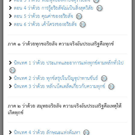
ตอน 3 ว่าด้วย พระพุทธองค์กับจตุราริยสัจ
ภพ.
ตอน 4 ว่าด้วย การรู้อริยสัจไม่เป็นสิ่งสุดวิสัย
สมณะหรือพราหมณ์เหล่าใด กล่าวความหลุดพ้นจากภพว่า
ตอน 5 ว่าด้วย คุณค่าของอริยสัจ
มีได้เพราะภพ เรากล่าวว่า สมณะหรือพราหมณ์ทั้งปวงนั้น
ตอน 6 ว่าด้วย เค้าโครงของอริยสัจ
มิใช่ผู้หลดพ้นจากภพ.
ถึงแม้สมณะหรือพราหมณ์เหล่าใด กล่าวความออกไปได้จาก
ภพ ว่ามีได้เพราะวิภพ
: เรากล่าวว่า สมณะหรือพราหมณ์ทั้ง
[2]
ภาค ๑ ว่าด้วยทุกขอริยสัจ ความจริงอันประเสริฐคือทุกข์
ปวงนั้น ก็ยังสลัดภพออกไปไม่ได้.
ก็ทุกข์นี้มีขึ้น เพราะอาศัยซึ่งอุปธิทั้งปวง.
นิทเทศ 1 ว่าด้วย ประเภทและอาการแห่งทุกข์ตามหลักทั่วไป
เพราะความสิ้นไปแห่งอุปาทานทั้งปวง ความเกิดขึ้นแห่ง
ทุกข์จึงไม่มี.
นิทเทศ 2 ว่าด้วย ทุกข์สรุปในปัญจุปาทานขันธ์
ท่านจงดูโลกนี้เถิด (จะเห็นว่า) สัตว์ทั้งหลายอันอวิชาหนา
นิทเทศ 3 ว่าด้วย หลักเบ็ดเตล็ดเกี่ยวกับความทุกข์
แน่นบังหนาแล้ว; และว่า สัตว์ผู้ยินดีในภพอันเป็นแล้วนั้น ย่อม
ไม่เป็นผู้หลุดพ้นไปจากภพได้. ก็ภพทั้งหลายเหล่าหนึ่งเหล่าใด
อันเป็นไปในที่หรือเวลาทั้งปวง
เพื่อความมีแห่งประโยชน์โดย
[3]
ภาค ๒ ว่าด้วย สมุทยอริยสัจ ความจริงอันประเสริฐคือเหตุให้
ประการทั้งปวง; ภพทั้งหลายทั้งหมดนั้น ไม่เที่ยง เป็นทุกข์ มี
เกิดทุกข์
ความแปรปรวนเป็นธรรมดา.
เมื่อบุคคลเห็นอยู่ซึ่งข้อนั้น ด้วยปัญญาอันชอบตามที่เป็นจริง
อย่างนี้อยู่; เขาย่อมละภวตัณหาได้ และไม่เพลิดเพลินวิภวตัณหา
นิทเทศ 4 ว่าด้วย ลักษณะแห่งตัณหา