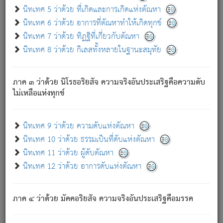
ด้วย.
นิทเทศ 5 ว่าด้วย ที่เกิดและการเกิดแห่งตัณหา
ความดับเพราะความสำรอกไม่เหลือ (แห่งภพทั้งหลาย)
นิทเทศ 6 ว่าด้วย อาการที่ตัณหาทำให้เกิดทุกข์
เพราะความสิ้นไปแห่งตัณหาโดยประการทั้งปวง นั้นคือ
นิทเทศ 7 ว่าด้วย ทิฏฐิที่เกี่ยวกับตัณหา
นิพพาน.
นิทเทศ 8 ว่าด้วย กิเลสทั้งหลายในฐานะสมุทัย
ภพใหม่ย่อมไม่มีแก่ภิกษุนั้น ผู้ดับเย็นสนิทแล้ว เพราะไม่มี
ความยึดมั่น
ภาค ๓ ว่าด้วย นิโรธอริยสัจ ความจริงอันประเสริฐคือความดับ
ภิกษุนั้น เป็นผู้ครอบงำมารได้แล้ว ชนะสงครามแล้ว ก้าวล่วง
ไม่เหลือแห่งทุกข์
ภพทั้งหลายทั้งปวงได้แล้ว เป็นผู้คงที่ (คือไม่เปลี่ยนแปลงอีกต่อ
ไป). ดังนี้แล
- อุ.ขุ.
๒๕/๑๒๑/๘๔
.
นิทเทศ 9 ว่าด้วย ความดับแห่งตัณหา
(ข้อความนี้ เป็นพระพุทธอุทานที่ทรงเปล่งออก ที่โคนต้นโพธิ์
นิทเทศ 10 ว่าด้วย ธรรมเป็นที่ดับแห่งตัณหา
เป็นที่ตรัสรู้ เมื่อตรัสรู้แล้วได้ 7 วัน)
นิทเทศ 11 ว่าด้วย ผู้ดับตัณหา
นิทเทศ 12 ว่าด้วย อาการดับแห่งตัณหา
เชื่อมโยงพระไตรปิฏก :
ภาค ๔ ว่าด้วย มัคคอริยสัจ ความจริงอันประเสริฐคือมรรค