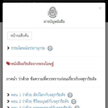
ตอน 1 ว่าด้วย สัตว์โลกกับจตุราริยสัจ
×
ถัดไป
ค้นหา
สารบัญ
สารบัญหนังสือ
[
Font :
15 ]
|
|
หน้าจอสืบค้น
ตรัสรู้แล้ว ทรงรำพึงถึงหมู่สัตว์
|
ธรรมโฆษณ์อรรถานุกรม
สัตว์โลกนี้ เกิดความเดือดร้อนแล้ว มีผัสสะบังหน้า
ย่อม
[1]
กล่าวซึ่งโรค (ความเสียดแทง) นั้นโดยความเป็นตัวเป็นตน
เขาสำคัญสิ่งใด โดยความเป็นประการใด แต่สิ่งนั้นย่อมเป็น
หนังสืออริยสัจจากพระโอษฐ์
(ตามที่เป็นจริง) โดยประการอื่นจากที่เขาสำคัญนั้น
สัตว์โลกติดข้องอยู่ในภพ ถูกภพบังหน้าแล้ว มีภพโดยความ
ภาคนำ ว่าด้วย ข้อความที่ควรทราบก่อนเกี่ยวกับจตุราริยสัจ
เป็นอย่างอื่น (จากที่มันเป็นอยู่จริง) จึงได้เพลิดเพลินยิ่งนักในภพ
นั้น
เขาเพลิดเพลินยิ่งนักในสิ่งใด สิ่งนั้นเป็นภัย (ที่เขาไม่รู้จัก)
:
ตอน 1 ว่าด้วย สัตว์โลกกับจตุราริยสัจ
เขากลัวต่อสิ่งใดสิ่งนั้นเป็นทุกข์
ตอน 2 ว่าด้วย ชีวิตมนุษย์กับจตุราริยสัจ
พรหมจรรย์นี้ อันบุคคลย่อมประพฤติ ก็เพื่อการละขาดซึ่ง