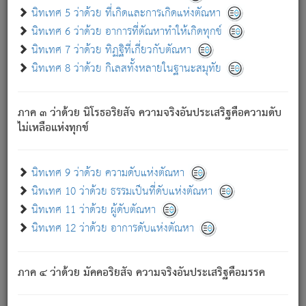
ด้วย.
นิทเทศ 5 ว่าด้วย ที่เกิดและการเกิดแห่งตัณหา
ความดับเพราะความสำรอกไม่เหลือ (แห่งภพทั้งหลาย)
นิทเทศ 6 ว่าด้วย อาการที่ตัณหาทำให้เกิดทุกข์
เพราะความสิ้นไปแห่งตัณหาโดยประการทั้งปวง นั้นคือ
นิทเทศ 7 ว่าด้วย ทิฏฐิที่เกี่ยวกับตัณหา
นิพพาน.
นิทเทศ 8 ว่าด้วย กิเลสทั้งหลายในฐานะสมุทัย
ภพใหม่ย่อมไม่มีแก่ภิกษุนั้น ผู้ดับเย็นสนิทแล้ว เพราะไม่มี
ความยึดมั่น
ภาค ๓ ว่าด้วย นิโรธอริยสัจ ความจริงอันประเสริฐคือความดับ
ภิกษุนั้น เป็นผู้ครอบงำมารได้แล้ว ชนะสงครามแล้ว ก้าวล่วง
ไม่เหลือแห่งทุกข์
ภพทั้งหลายทั้งปวงได้แล้ว เป็นผู้คงที่ (คือไม่เปลี่ยนแปลงอีกต่อ
ไป). ดังนี้แล
- อุ.ขุ.
๒๕/๑๒๑/๘๔
.
นิทเทศ 9 ว่าด้วย ความดับแห่งตัณหา
(ข้อความนี้ เป็นพระพุทธอุทานที่ทรงเปล่งออก ที่โคนต้นโพธิ์
นิทเทศ 10 ว่าด้วย ธรรมเป็นที่ดับแห่งตัณหา
เป็นที่ตรัสรู้ เมื่อตรัสรู้แล้วได้ 7 วัน)
นิทเทศ 11 ว่าด้วย ผู้ดับตัณหา
นิทเทศ 12 ว่าด้วย อาการดับแห่งตัณหา
เชื่อมโยงพระไตรปิฏก :
ภาค ๔ ว่าด้วย มัคคอริยสัจ ความจริงอันประเสริฐคือมรรค