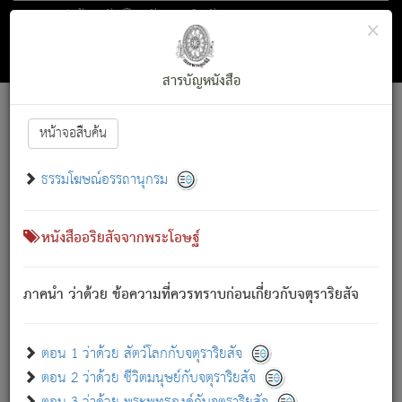
ตอน 1 ว่าด้วย สัตว์โลกกับจตุราริยสัจ
×
ถัดไป
ค้นหา
สารบัญ
สารบัญหนังสือ
[
Font :
15 ]
|
|
หน้าจอสืบค้น
ตรัสรู้แล้ว ทรงรำพึงถึงหมู่สัตว์
|
ธรรมโฆษณ์อรรถานุกรม
สัตว์โลกนี้ เกิดความเดือดร้อนแล้ว มีผัสสะบังหน้า
ย่อม
[1]
กล่าวซึ่งโรค (ความเสียดแทง) นั้นโดยความเป็นตัวเป็นตน
เขาสำคัญสิ่งใด โดยความเป็นประการใด แต่สิ่งนั้นย่อมเป็น
หนังสืออริยสัจจากพระโอษฐ์
(ตามที่เป็นจริง) โดยประการอื่นจากที่เขาสำคัญนั้น
สัตว์โลกติดข้องอยู่ในภพ ถูกภพบังหน้าแล้ว มีภพโดยความ
ภาคนำ ว่าด้วย ข้อความที่ควรทราบก่อนเกี่ยวกับจตุราริยสัจ
เป็นอย่างอื่น (จากที่มันเป็นอยู่จริง) จึงได้เพลิดเพลินยิ่งนักในภพ
นั้น
เขาเพลิดเพลินยิ่งนักในสิ่งใด สิ่งนั้นเป็นภัย (ที่เขาไม่รู้จัก)
:
ตอน 1 ว่าด้วย สัตว์โลกกับจตุราริยสัจ
เขากลัวต่อสิ่งใดสิ่งนั้นเป็นทุกข์
ตอน 2 ว่าด้วย ชีวิตมนุษย์กับจตุราริยสัจ
พรหมจรรย์นี้ อันบุคคลย่อมประพฤติ ก็เพื่อการละขาดซึ่ง