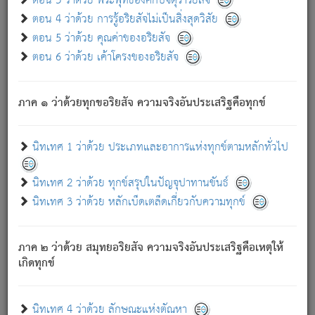
ตอน 3 ว่าด้วย พระพุทธองค์กับจตุราริยสัจ
ภพ.
ตอน 4 ว่าด้วย การรู้อริยสัจไม่เป็นสิ่งสุดวิสัย
สมณะหรือพราหมณ์เหล่าใด กล่าวความหลุดพ้นจากภพว่า
ตอน 5 ว่าด้วย คุณค่าของอริยสัจ
มีได้เพราะภพ เรากล่าวว่า สมณะหรือพราหมณ์ทั้งปวงนั้น
ตอน 6 ว่าด้วย เค้าโครงของอริยสัจ
มิใช่ผู้หลดพ้นจากภพ.
ถึงแม้สมณะหรือพราหมณ์เหล่าใด กล่าวความออกไปได้จาก
ภพ ว่ามีได้เพราะวิภพ
: เรากล่าวว่า สมณะหรือพราหมณ์ทั้ง
[2]
ภาค ๑ ว่าด้วยทุกขอริยสัจ ความจริงอันประเสริฐคือทุกข์
ปวงนั้น ก็ยังสลัดภพออกไปไม่ได้.
ก็ทุกข์นี้มีขึ้น เพราะอาศัยซึ่งอุปธิทั้งปวง.
นิทเทศ 1 ว่าด้วย ประเภทและอาการแห่งทุกข์ตามหลักทั่วไป
เพราะความสิ้นไปแห่งอุปาทานทั้งปวง ความเกิดขึ้นแห่ง
ทุกข์จึงไม่มี.
นิทเทศ 2 ว่าด้วย ทุกข์สรุปในปัญจุปาทานขันธ์
ท่านจงดูโลกนี้เถิด (จะเห็นว่า) สัตว์ทั้งหลายอันอวิชาหนา
นิทเทศ 3 ว่าด้วย หลักเบ็ดเตล็ดเกี่ยวกับความทุกข์
แน่นบังหนาแล้ว; และว่า สัตว์ผู้ยินดีในภพอันเป็นแล้วนั้น ย่อม
ไม่เป็นผู้หลุดพ้นไปจากภพได้. ก็ภพทั้งหลายเหล่าหนึ่งเหล่าใด
อันเป็นไปในที่หรือเวลาทั้งปวง
เพื่อความมีแห่งประโยชน์โดย
[3]
ภาค ๒ ว่าด้วย สมุทยอริยสัจ ความจริงอันประเสริฐคือเหตุให้
ประการทั้งปวง; ภพทั้งหลายทั้งหมดนั้น ไม่เที่ยง เป็นทุกข์ มี
เกิดทุกข์
ความแปรปรวนเป็นธรรมดา.
เมื่อบุคคลเห็นอยู่ซึ่งข้อนั้น ด้วยปัญญาอันชอบตามที่เป็นจริง
อย่างนี้อยู่; เขาย่อมละภวตัณหาได้ และไม่เพลิดเพลินวิภวตัณหา
นิทเทศ 4 ว่าด้วย ลักษณะแห่งตัณหา