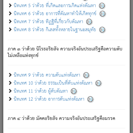
ด้วย.
นิทเทศ 5 ว่าด้วย ที่เกิดและการเกิดแห่งตัณหา
ความดับเพราะความสำรอกไม่เหลือ (แห่งภพทั้งหลาย)
นิทเทศ 6 ว่าด้วย อาการที่ตัณหาทำให้เกิดทุกข์
เพราะความสิ้นไปแห่งตัณหาโดยประการทั้งปวง นั้นคือ
นิทเทศ 7 ว่าด้วย ทิฏฐิที่เกี่ยวกับตัณหา
นิพพาน.
นิทเทศ 8 ว่าด้วย กิเลสทั้งหลายในฐานะสมุทัย
ภพใหม่ย่อมไม่มีแก่ภิกษุนั้น ผู้ดับเย็นสนิทแล้ว เพราะไม่มี
ความยึดมั่น
ภาค ๓ ว่าด้วย นิโรธอริยสัจ ความจริงอันประเสริฐคือความดับ
ภิกษุนั้น เป็นผู้ครอบงำมารได้แล้ว ชนะสงครามแล้ว ก้าวล่วง
ไม่เหลือแห่งทุกข์
ภพทั้งหลายทั้งปวงได้แล้ว เป็นผู้คงที่ (คือไม่เปลี่ยนแปลงอีกต่อ
ไป). ดังนี้แล
- อุ.ขุ.
๒๕/๑๒๑/๘๔
.
นิทเทศ 9 ว่าด้วย ความดับแห่งตัณหา
(ข้อความนี้ เป็นพระพุทธอุทานที่ทรงเปล่งออก ที่โคนต้นโพธิ์
นิทเทศ 10 ว่าด้วย ธรรมเป็นที่ดับแห่งตัณหา
เป็นที่ตรัสรู้ เมื่อตรัสรู้แล้วได้ 7 วัน)
นิทเทศ 11 ว่าด้วย ผู้ดับตัณหา
นิทเทศ 12 ว่าด้วย อาการดับแห่งตัณหา
เชื่อมโยงพระไตรปิฏก :
ภาค ๔ ว่าด้วย มัคคอริยสัจ ความจริงอันประเสริฐคือมรรค