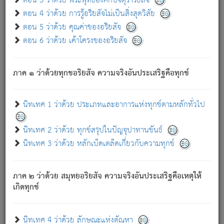
ตอน 3 ว่าด้วย พระพุทธองค์กับจตุราริยสัจ
ภพ.
ตอน 4 ว่าด้วย การรู้อริยสัจไม่เป็นสิ่งสุดวิสัย
สมณะหรือพราหมณ์เหล่าใด กล่าวความหลุดพ้นจากภพว่า
ตอน 5 ว่าด้วย คุณค่าของอริยสัจ
มีได้เพราะภพ เรากล่าวว่า สมณะหรือพราหมณ์ทั้งปวงนั้น
ตอน 6 ว่าด้วย เค้าโครงของอริยสัจ
มิใช่ผู้หลดพ้นจากภพ.
ถึงแม้สมณะหรือพราหมณ์เหล่าใด กล่าวความออกไปได้จาก
ภพ ว่ามีได้เพราะวิภพ
: เรากล่าวว่า สมณะหรือพราหมณ์ทั้ง
[2]
ภาค ๑ ว่าด้วยทุกขอริยสัจ ความจริงอันประเสริฐคือทุกข์
ปวงนั้น ก็ยังสลัดภพออกไปไม่ได้.
ก็ทุกข์นี้มีขึ้น เพราะอาศัยซึ่งอุปธิทั้งปวง.
นิทเทศ 1 ว่าด้วย ประเภทและอาการแห่งทุกข์ตามหลักทั่วไป
เพราะความสิ้นไปแห่งอุปาทานทั้งปวง ความเกิดขึ้นแห่ง
ทุกข์จึงไม่มี.
นิทเทศ 2 ว่าด้วย ทุกข์สรุปในปัญจุปาทานขันธ์
ท่านจงดูโลกนี้เถิด (จะเห็นว่า) สัตว์ทั้งหลายอันอวิชาหนา
นิทเทศ 3 ว่าด้วย หลักเบ็ดเตล็ดเกี่ยวกับความทุกข์
แน่นบังหนาแล้ว; และว่า สัตว์ผู้ยินดีในภพอันเป็นแล้วนั้น ย่อม
ไม่เป็นผู้หลุดพ้นไปจากภพได้. ก็ภพทั้งหลายเหล่าหนึ่งเหล่าใด
อันเป็นไปในที่หรือเวลาทั้งปวง
เพื่อความมีแห่งประโยชน์โดย
[3]
ภาค ๒ ว่าด้วย สมุทยอริยสัจ ความจริงอันประเสริฐคือเหตุให้
ประการทั้งปวง; ภพทั้งหลายทั้งหมดนั้น ไม่เที่ยง เป็นทุกข์ มี
เกิดทุกข์
ความแปรปรวนเป็นธรรมดา.
เมื่อบุคคลเห็นอยู่ซึ่งข้อนั้น ด้วยปัญญาอันชอบตามที่เป็นจริง
อย่างนี้อยู่; เขาย่อมละภวตัณหาได้ และไม่เพลิดเพลินวิภวตัณหา
นิทเทศ 4 ว่าด้วย ลักษณะแห่งตัณหา