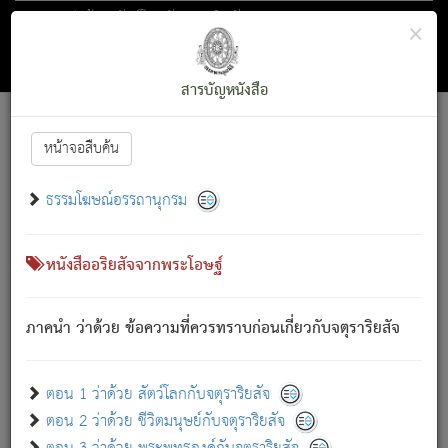
ตอน 1 ว่าด้วย สัตว์โลกกับจตุราริยสัจ
×
ถัดไป
ค้นหา
สารบัญ
สารบัญหนังสือ
[
Font :
15 ]
|
|
หน้าจอสืบค้น
ตรัสรู้แล้ว ทรงรำพึงถึงหมู่สัตว์
|
ธรรมโฆษณ์อรรถานุกรม
สัตว์โลกนี้ เกิดความเดือดร้อนแล้ว มีผัสสะบังหน้า
ย่อม
[1]
กล่าวซึ่งโรค (ความเสียดแทง) นั้นโดยความเป็นตัวเป็นตน
เขาสำคัญสิ่งใด โดยความเป็นประการใด แต่สิ่งนั้นย่อมเป็น
หนังสืออริยสัจจากพระโอษฐ์
(ตามที่เป็นจริง) โดยประการอื่นจากที่เขาสำคัญนั้น
สัตว์โลกติดข้องอยู่ในภพ ถูกภพบังหน้าแล้ว มีภพโดยความ
ภาคนำ ว่าด้วย ข้อความที่ควรทราบก่อนเกี่ยวกับจตุราริยสัจ
เป็นอย่างอื่น (จากที่มันเป็นอยู่จริง) จึงได้เพลิดเพลินยิ่งนักในภพ
นั้น
เขาเพลิดเพลินยิ่งนักในสิ่งใด สิ่งนั้นเป็นภัย (ที่เขาไม่รู้จัก)
:
ตอน 1 ว่าด้วย สัตว์โลกกับจตุราริยสัจ
เขากลัวต่อสิ่งใดสิ่งนั้นเป็นทุกข์
ตอน 2 ว่าด้วย ชีวิตมนุษย์กับจตุราริยสัจ
พรหมจรรย์นี้ อันบุคคลย่อมประพฤติ ก็เพื่อการละขาดซึ่ง