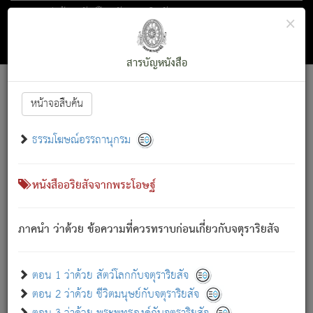
ตอน 1 ว่าด้วย สัตว์โลกกับจตุราริยสัจ
×
ถัดไป
ค้นหา
สารบัญ
สารบัญหนังสือ
[
Font :
15 ]
|
|
หน้าจอสืบค้น
ตรัสรู้แล้ว ทรงรำพึงถึงหมู่สัตว์
|
ธรรมโฆษณ์อรรถานุกรม
สัตว์โลกนี้ เกิดความเดือดร้อนแล้ว มีผัสสะบังหน้า
ย่อม
[1]
กล่าวซึ่งโรค (ความเสียดแทง) นั้นโดยความเป็นตัวเป็นตน
เขาสำคัญสิ่งใด โดยความเป็นประการใด แต่สิ่งนั้นย่อมเป็น
หนังสืออริยสัจจากพระโอษฐ์
(ตามที่เป็นจริง) โดยประการอื่นจากที่เขาสำคัญนั้น
สัตว์โลกติดข้องอยู่ในภพ ถูกภพบังหน้าแล้ว มีภพโดยความ
ภาคนำ ว่าด้วย ข้อความที่ควรทราบก่อนเกี่ยวกับจตุราริยสัจ
เป็นอย่างอื่น (จากที่มันเป็นอยู่จริง) จึงได้เพลิดเพลินยิ่งนักในภพ
นั้น
เขาเพลิดเพลินยิ่งนักในสิ่งใด สิ่งนั้นเป็นภัย (ที่เขาไม่รู้จัก)
:
ตอน 1 ว่าด้วย สัตว์โลกกับจตุราริยสัจ
เขากลัวต่อสิ่งใดสิ่งนั้นเป็นทุกข์
ตอน 2 ว่าด้วย ชีวิตมนุษย์กับจตุราริยสัจ
พรหมจรรย์นี้ อันบุคคลย่อมประพฤติ ก็เพื่อการละขาดซึ่ง