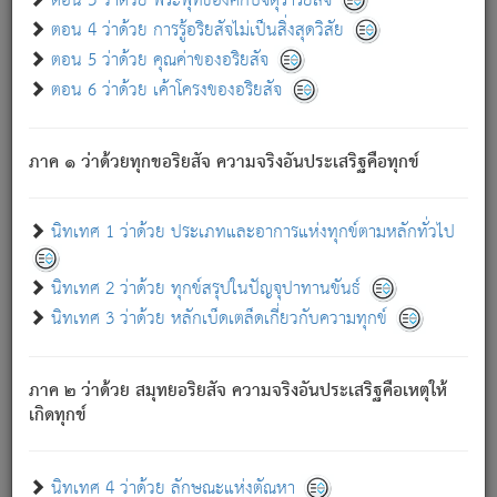
ตอน 3 ว่าด้วย พระพุทธองค์กับจตุราริยสัจ
ภพ.
ตอน 4 ว่าด้วย การรู้อริยสัจไม่เป็นสิ่งสุดวิสัย
สมณะหรือพราหมณ์เหล่าใด กล่าวความหลุดพ้นจากภพว่า
ตอน 5 ว่าด้วย คุณค่าของอริยสัจ
มีได้เพราะภพ เรากล่าวว่า สมณะหรือพราหมณ์ทั้งปวงนั้น
ตอน 6 ว่าด้วย เค้าโครงของอริยสัจ
มิใช่ผู้หลดพ้นจากภพ.
ถึงแม้สมณะหรือพราหมณ์เหล่าใด กล่าวความออกไปได้จาก
ภพ ว่ามีได้เพราะวิภพ
: เรากล่าวว่า สมณะหรือพราหมณ์ทั้ง
[2]
ภาค ๑ ว่าด้วยทุกขอริยสัจ ความจริงอันประเสริฐคือทุกข์
ปวงนั้น ก็ยังสลัดภพออกไปไม่ได้.
ก็ทุกข์นี้มีขึ้น เพราะอาศัยซึ่งอุปธิทั้งปวง.
นิทเทศ 1 ว่าด้วย ประเภทและอาการแห่งทุกข์ตามหลักทั่วไป
เพราะความสิ้นไปแห่งอุปาทานทั้งปวง ความเกิดขึ้นแห่ง
ทุกข์จึงไม่มี.
นิทเทศ 2 ว่าด้วย ทุกข์สรุปในปัญจุปาทานขันธ์
ท่านจงดูโลกนี้เถิด (จะเห็นว่า) สัตว์ทั้งหลายอันอวิชาหนา
นิทเทศ 3 ว่าด้วย หลักเบ็ดเตล็ดเกี่ยวกับความทุกข์
แน่นบังหนาแล้ว; และว่า สัตว์ผู้ยินดีในภพอันเป็นแล้วนั้น ย่อม
ไม่เป็นผู้หลุดพ้นไปจากภพได้. ก็ภพทั้งหลายเหล่าหนึ่งเหล่าใด
อันเป็นไปในที่หรือเวลาทั้งปวง
เพื่อความมีแห่งประโยชน์โดย
[3]
ภาค ๒ ว่าด้วย สมุทยอริยสัจ ความจริงอันประเสริฐคือเหตุให้
ประการทั้งปวง; ภพทั้งหลายทั้งหมดนั้น ไม่เที่ยง เป็นทุกข์ มี
เกิดทุกข์
ความแปรปรวนเป็นธรรมดา.
เมื่อบุคคลเห็นอยู่ซึ่งข้อนั้น ด้วยปัญญาอันชอบตามที่เป็นจริง
อย่างนี้อยู่; เขาย่อมละภวตัณหาได้ และไม่เพลิดเพลินวิภวตัณหา
นิทเทศ 4 ว่าด้วย ลักษณะแห่งตัณหา