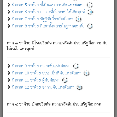
ด้วย.
นิทเทศ 5 ว่าด้วย ที่เกิดและการเกิดแห่งตัณหา
ความดับเพราะความสำรอกไม่เหลือ (แห่งภพทั้งหลาย)
นิทเทศ 6 ว่าด้วย อาการที่ตัณหาทำให้เกิดทุกข์
เพราะความสิ้นไปแห่งตัณหาโดยประการทั้งปวง นั้นคือ
นิทเทศ 7 ว่าด้วย ทิฏฐิที่เกี่ยวกับตัณหา
นิพพาน.
นิทเทศ 8 ว่าด้วย กิเลสทั้งหลายในฐานะสมุทัย
ภพใหม่ย่อมไม่มีแก่ภิกษุนั้น ผู้ดับเย็นสนิทแล้ว เพราะไม่มี
ความยึดมั่น
ภาค ๓ ว่าด้วย นิโรธอริยสัจ ความจริงอันประเสริฐคือความดับ
ภิกษุนั้น เป็นผู้ครอบงำมารได้แล้ว ชนะสงครามแล้ว ก้าวล่วง
ไม่เหลือแห่งทุกข์
ภพทั้งหลายทั้งปวงได้แล้ว เป็นผู้คงที่ (คือไม่เปลี่ยนแปลงอีกต่อ
ไป). ดังนี้แล
- อุ.ขุ.
๒๕/๑๒๑/๘๔
.
นิทเทศ 9 ว่าด้วย ความดับแห่งตัณหา
(ข้อความนี้ เป็นพระพุทธอุทานที่ทรงเปล่งออก ที่โคนต้นโพธิ์
นิทเทศ 10 ว่าด้วย ธรรมเป็นที่ดับแห่งตัณหา
เป็นที่ตรัสรู้ เมื่อตรัสรู้แล้วได้ 7 วัน)
นิทเทศ 11 ว่าด้วย ผู้ดับตัณหา
นิทเทศ 12 ว่าด้วย อาการดับแห่งตัณหา
เชื่อมโยงพระไตรปิฏก :
ภาค ๔ ว่าด้วย มัคคอริยสัจ ความจริงอันประเสริฐคือมรรค