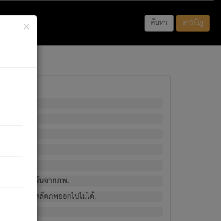
×
ค้นหา
สารบัญ
พนั้น
มิใช่ผู้หลดพ้นจากภพ.
วงนั้น ก็ยังสลัดภพออกไปไม่ได้.