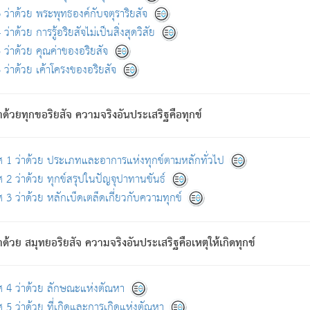
ดขึ้นแห่งทุกข์จึงไม่มี.
ว่าด้วย พระพุทธองค์กับจตุราริยสัจ
อันอวิชาหนาแน่นบังหนาแล้ว; และว่า สัตว์ผู้ยินดีในภพอันเป็นแล้วนั้น ย่อมไ
ว่าด้วย การรู้อริยสัจไม่เป็นสิ่งสุดวิสัย
ห่งประโยชน์โดยประการทั้งปวง; ภพทั้งหลายทั้งหมดนั้น ไม่เที่ยง เป็นทุ
ว่าด้วย คุณค่าของอริยสัจ
อบตามที่เป็นจริงอย่างนี้อยู่; เขาย่อมละภวตัณหาได้ และไม่เพลิดเพลินวิภวตั
ว่าด้วย เค้าโครงของอริยสัจ
ั้งหลาย) เพราะความสิ้นไปแห่งตัณหาโดยประการทั้งปวง นั้นคือนิพพา
ว เพราะไม่มีความยึดมั่น
าด้วยทุกขอริยสัจ ความจริงอันประเสริฐคือทุกข์
ล้ว ก้าวล่วงภพทั้งหลายทั้งปวงได้แล้ว เป็นผู้คงที่ (คือไม่เปลี่ยนแปลงอีกต่
ศ 1 ว่าด้วย ประเภทและอาการแห่งทุกข์ตามหลักทั่วไป
คนต้นโพธิ์เป็นที่ตรัสรู้ เมื่อตรัสรู้แล้วได้ 7 วัน)
 2 ว่าด้วย ทุกข์สรุปในปัญจุปาทานขันธ์
 3 ว่าด้วย หลักเบ็ดเตล็ดเกี่ยวกับความทุกข์
ด้วย สมุทยอริยสัจ ความจริงอันประเสริฐคือเหตุให้เกิดทุกข์
กที่สุด ผู้ศึกษาก็พึงตรวจสอบกับตัวเล่มหนังสือต้นฉบับ ที่มีการพิมพ์ครั้งล่าสุด ก่อ
ศ 4 ว่าด้วย ลักษณะแห่งตัณหา
 5 ว่าด้วย ที่เกิดและการเกิดแห่งตัณหา