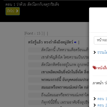
ตอน 1 ว่าด้วย สัตว์โลกกับจตุราริยสัจ
ถัดไป
[
Font :
15 ]
|
|
หน้าจอ
ตรัสรู้แล้ว ทรงรำพึงถึงหมู่สัตว์
|
สัตว์โลกนี้ เกิดความเดือดร้อนแล้ว มีผัสสะบั
ธรรมโ
เขาสำคัญสิ่งใด โดยความเป็นประการใด แต่สิ่งน
สัตว์โลกติดข้องอยู่ในภพ ถูกภพบังหน้าแล้ว มีภ
หนังส
เขาเพลิดเพลินยิ่งนักในสิ่งใด สิ่งนั้นเป็นภัย (ที
พรหมจรรย์นี้ อันบุคคลย่อมประพฤติ ก็เพื่อ
ภาคนำ ว่
สมณะหรือพราหมณ์เหล่าใด กล่าวความหลุดพ
ถึงแม้สมณะหรือพราหมณ์เหล่าใด กล่าวความอ
ตอน 1 
ก็ทุกข์นี้มีขึ้น เพราะอาศัยซึ่งอุปธิทั้งปวง.
ตอน 2 