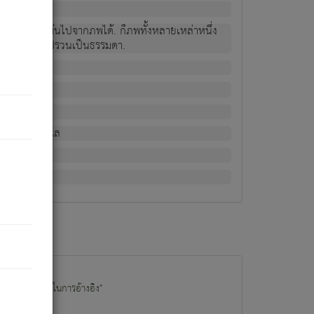
ม่เป็นผู้หลุดพ้นไปจากภพได้. ก็ภพทั้งหลายเหล่าหนึ่ง
กข์ มีความแปรปรวนเป็นธรรมดา.
ณหาด้วย.
น.
อไป). ดังนี้แล
นนำข้อมูลไปใช้ในการอ้างอิง"