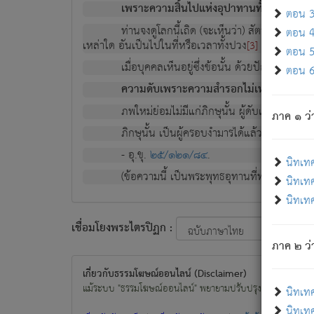
เพราะความสิ้นไปแห่งอุปาทานทั้งปวง ความเกิ
ตอน 3 
ท่านจงดูโลกนี้เถิด (จะเห็นว่า) สัตว์ทั้งหลาย
ตอน 4 
เหล่าใด อันเป็นไปในที่หรือเวลาทั้งปวง
เพื่อความมีแ
[3]
ตอน 5 
เมื่อบุคคลเห็นอยู่ซึ่งข้อนั้น ด้วยปัญญาอันช
ตอน 6 
ความดับเพราะความสำรอกไม่เหลือ (แห่งภพท
ภพใหม่ย่อมไม่มีแก่ภิกษุนั้น ผู้ดับเย็นสนิทแล้
ภาค ๑ ว่
ภิกษุนั้น เป็นผู้ครอบงำมารได้แล้ว ชนะสงครามแ
- อุ.ขุ.
๒๕/๑๒๑/๘๔
.
นิทเท
(ข้อความนี้ เป็นพระพุทธอุทานที่ทรงเปล่งออก ที่โ
นิทเทศ
นิทเทศ
เชื่อมโยงพระไตรปิฏก :
ภาค ๒ ว่า
เกี่ยวกับธรรมโฆษณ์ออนไลน์ (Disclaimer)
แม้ระบบ "ธรรมโฆษณ์ออนไลน์" พยายามปรับปรุงข้อมูลให้ถูกต้องมา
นิทเท
นิทเทศ