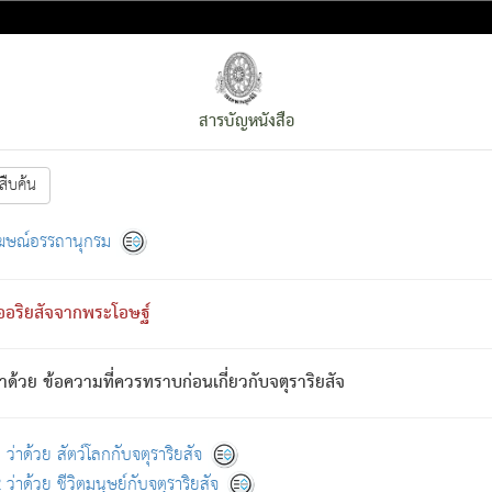
สารบัญหนังสือ
สืบค้น
งหน้า
ย่อมกล่าวซึ่งโรค (ความเสียดแทง) นั้นโดยความเป็นตัวเป็นตน
[1]
ฆษณ์อรรถานุกรม
ั้นย่อมเป็น (ตามที่เป็นจริง) โดยประการอื่นจากที่เขาสำคัญนั้น
พโดยความเป็นอย่างอื่น (จากที่มันเป็นอยู่จริง) จึงได้เพลิดเพลินยิ่งนักในภ
ืออริยสัจจากพระโอษฐ์
่เขาไม่รู้จัก)
: เขากลัวต่อสิ่งใดสิ่งนั้นเป็นทุกข์
การละขาดซึ่งภพ.
าด้วย ข้อความที่ควรทราบก่อนเกี่ยวกับจตุราริยสัจ
้นจากภพว่ามีได้เพราะภพ เรากล่าวว่า สมณะหรือพราหมณ์ทั้งปวงนั้น 
อกไปได้จากภพ ว่ามีได้เพราะวิภพ
: เรากล่าวว่า สมณะหรือพราหมณ์ทั้งป
[2]
ว่าด้วย สัตว์โลกกับจตุราริยสัจ
ว่าด้วย ชีวิตมนุษย์กับจตุราริยสัจ