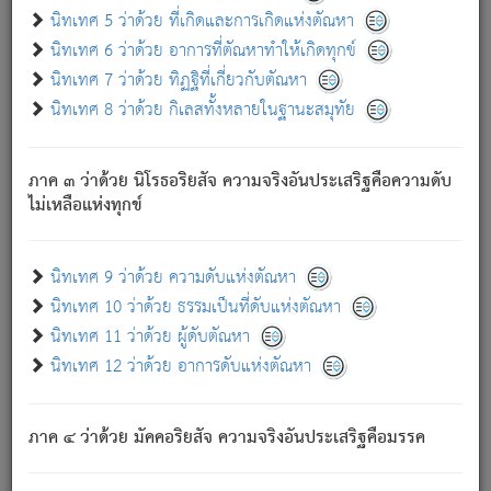
ด้วย.
นิทเทศ 5 ว่าด้วย ที่เกิดและการเกิดแห่งตัณหา
ความดับเพราะความสำรอกไม่เหลือ (แห่งภพทั้งหลาย)
นิทเทศ 6 ว่าด้วย อาการที่ตัณหาทำให้เกิดทุกข์
เพราะความสิ้นไปแห่งตัณหาโดยประการทั้งปวง นั้นคือ
นิทเทศ 7 ว่าด้วย ทิฏฐิที่เกี่ยวกับตัณหา
นิพพาน.
นิทเทศ 8 ว่าด้วย กิเลสทั้งหลายในฐานะสมุทัย
ภพใหม่ย่อมไม่มีแก่ภิกษุนั้น ผู้ดับเย็นสนิทแล้ว เพราะไม่มี
ความยึดมั่น
ภาค ๓ ว่าด้วย นิโรธอริยสัจ ความจริงอันประเสริฐคือความดับ
ภิกษุนั้น เป็นผู้ครอบงำมารได้แล้ว ชนะสงครามแล้ว ก้าวล่วง
ไม่เหลือแห่งทุกข์
ภพทั้งหลายทั้งปวงได้แล้ว เป็นผู้คงที่ (คือไม่เปลี่ยนแปลงอีกต่อ
ไป). ดังนี้แล
- อุ.ขุ.
๒๕/๑๒๑/๘๔
.
นิทเทศ 9 ว่าด้วย ความดับแห่งตัณหา
(ข้อความนี้ เป็นพระพุทธอุทานที่ทรงเปล่งออก ที่โคนต้นโพธิ์
นิทเทศ 10 ว่าด้วย ธรรมเป็นที่ดับแห่งตัณหา
เป็นที่ตรัสรู้ เมื่อตรัสรู้แล้วได้ 7 วัน)
นิทเทศ 11 ว่าด้วย ผู้ดับตัณหา
นิทเทศ 12 ว่าด้วย อาการดับแห่งตัณหา
เชื่อมโยงพระไตรปิฏก :
ภาค ๔ ว่าด้วย มัคคอริยสัจ ความจริงอันประเสริฐคือมรรค