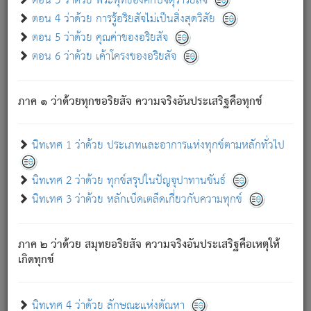
ตอน 3 ว่าด้วย พระพุทธองค์กับจตุราริยสัจ
ภพ.
ตอน 4 ว่าด้วย การรู้อริยสัจไม่เป็นสิ่งสุดวิสัย
สมณะหรือพราหมณ์เหล่าใด กล่าวความหลุดพ้นจากภพว่า
ตอน 5 ว่าด้วย คุณค่าของอริยสัจ
มีได้เพราะภพ เรากล่าวว่า สมณะหรือพราหมณ์ทั้งปวงนั้น
ตอน 6 ว่าด้วย เค้าโครงของอริยสัจ
มิใช่ผู้หลดพ้นจากภพ.
ถึงแม้สมณะหรือพราหมณ์เหล่าใด กล่าวความออกไปได้จาก
ภพ ว่ามีได้เพราะวิภพ
: เรากล่าวว่า สมณะหรือพราหมณ์ทั้ง
[2]
ภาค ๑ ว่าด้วยทุกขอริยสัจ ความจริงอันประเสริฐคือทุกข์
ปวงนั้น ก็ยังสลัดภพออกไปไม่ได้.
ก็ทุกข์นี้มีขึ้น เพราะอาศัยซึ่งอุปธิทั้งปวง.
นิทเทศ 1 ว่าด้วย ประเภทและอาการแห่งทุกข์ตามหลักทั่วไป
เพราะความสิ้นไปแห่งอุปาทานทั้งปวง ความเกิดขึ้นแห่ง
ทุกข์จึงไม่มี.
นิทเทศ 2 ว่าด้วย ทุกข์สรุปในปัญจุปาทานขันธ์
ท่านจงดูโลกนี้เถิด (จะเห็นว่า) สัตว์ทั้งหลายอันอวิชาหนา
นิทเทศ 3 ว่าด้วย หลักเบ็ดเตล็ดเกี่ยวกับความทุกข์
แน่นบังหนาแล้ว; และว่า สัตว์ผู้ยินดีในภพอันเป็นแล้วนั้น ย่อม
ไม่เป็นผู้หลุดพ้นไปจากภพได้. ก็ภพทั้งหลายเหล่าหนึ่งเหล่าใด
อันเป็นไปในที่หรือเวลาทั้งปวง
เพื่อความมีแห่งประโยชน์โดย
[3]
ภาค ๒ ว่าด้วย สมุทยอริยสัจ ความจริงอันประเสริฐคือเหตุให้
ประการทั้งปวง; ภพทั้งหลายทั้งหมดนั้น ไม่เที่ยง เป็นทุกข์ มี
เกิดทุกข์
ความแปรปรวนเป็นธรรมดา.
เมื่อบุคคลเห็นอยู่ซึ่งข้อนั้น ด้วยปัญญาอันชอบตามที่เป็นจริง
อย่างนี้อยู่; เขาย่อมละภวตัณหาได้ และไม่เพลิดเพลินวิภวตัณหา
นิทเทศ 4 ว่าด้วย ลักษณะแห่งตัณหา