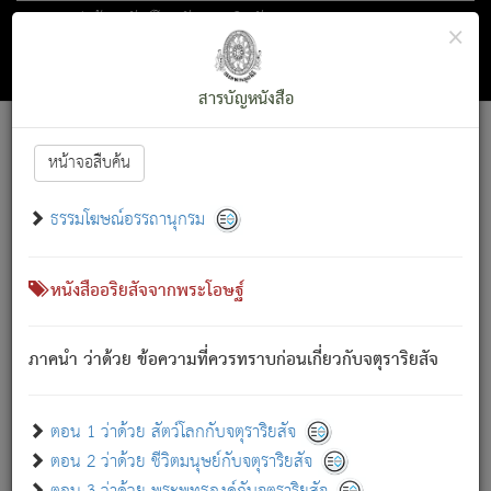
ตอน 1 ว่าด้วย สัตว์โลกกับจตุราริยสัจ
×
ถัดไป
ค้นหา
สารบัญ
สารบัญหนังสือ
[
Font :
15 ]
|
|
หน้าจอสืบค้น
ตรัสรู้แล้ว ทรงรำพึงถึงหมู่สัตว์
|
ธรรมโฆษณ์อรรถานุกรม
สัตว์โลกนี้ เกิดความเดือดร้อนแล้ว มีผัสสะบังหน้า
ย่อม
[1]
กล่าวซึ่งโรค (ความเสียดแทง) นั้นโดยความเป็นตัวเป็นตน
เขาสำคัญสิ่งใด โดยความเป็นประการใด แต่สิ่งนั้นย่อมเป็น
หนังสืออริยสัจจากพระโอษฐ์
(ตามที่เป็นจริง) โดยประการอื่นจากที่เขาสำคัญนั้น
สัตว์โลกติดข้องอยู่ในภพ ถูกภพบังหน้าแล้ว มีภพโดยความ
ภาคนำ ว่าด้วย ข้อความที่ควรทราบก่อนเกี่ยวกับจตุราริยสัจ
เป็นอย่างอื่น (จากที่มันเป็นอยู่จริง) จึงได้เพลิดเพลินยิ่งนักในภพ
นั้น
เขาเพลิดเพลินยิ่งนักในสิ่งใด สิ่งนั้นเป็นภัย (ที่เขาไม่รู้จัก)
:
ตอน 1 ว่าด้วย สัตว์โลกกับจตุราริยสัจ
เขากลัวต่อสิ่งใดสิ่งนั้นเป็นทุกข์
ตอน 2 ว่าด้วย ชีวิตมนุษย์กับจตุราริยสัจ
พรหมจรรย์นี้ อันบุคคลย่อมประพฤติ ก็เพื่อการละขาดซึ่ง