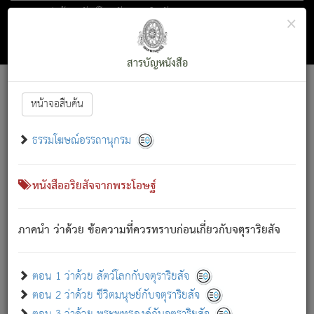
ตอน 1 ว่าด้วย สัตว์โลกกับจตุราริยสัจ
×
ถัดไป
ค้นหา
สารบัญ
สารบัญหนังสือ
[
Font :
15 ]
|
|
หน้าจอสืบค้น
ตรัสรู้แล้ว ทรงรำพึงถึงหมู่สัตว์
|
ธรรมโฆษณ์อรรถานุกรม
สัตว์โลกนี้ เกิดความเดือดร้อนแล้ว มีผัสสะบังหน้า
ย่อม
[1]
กล่าวซึ่งโรค (ความเสียดแทง) นั้นโดยความเป็นตัวเป็นตน
เขาสำคัญสิ่งใด โดยความเป็นประการใด แต่สิ่งนั้นย่อมเป็น
หนังสืออริยสัจจากพระโอษฐ์
(ตามที่เป็นจริง) โดยประการอื่นจากที่เขาสำคัญนั้น
สัตว์โลกติดข้องอยู่ในภพ ถูกภพบังหน้าแล้ว มีภพโดยความ
ภาคนำ ว่าด้วย ข้อความที่ควรทราบก่อนเกี่ยวกับจตุราริยสัจ
เป็นอย่างอื่น (จากที่มันเป็นอยู่จริง) จึงได้เพลิดเพลินยิ่งนักในภพ
นั้น
เขาเพลิดเพลินยิ่งนักในสิ่งใด สิ่งนั้นเป็นภัย (ที่เขาไม่รู้จัก)
:
ตอน 1 ว่าด้วย สัตว์โลกกับจตุราริยสัจ
เขากลัวต่อสิ่งใดสิ่งนั้นเป็นทุกข์
ตอน 2 ว่าด้วย ชีวิตมนุษย์กับจตุราริยสัจ
พรหมจรรย์นี้ อันบุคคลย่อมประพฤติ ก็เพื่อการละขาดซึ่ง