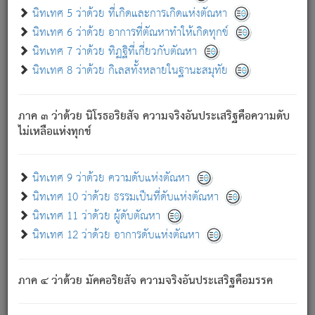
ด้วย.
นิทเทศ 5 ว่าด้วย ที่เกิดและการเกิดแห่งตัณหา
ความดับเพราะความสำรอกไม่เหลือ (แห่งภพทั้งหลาย)
นิทเทศ 6 ว่าด้วย อาการที่ตัณหาทำให้เกิดทุกข์
เพราะความสิ้นไปแห่งตัณหาโดยประการทั้งปวง นั้นคือ
นิทเทศ 7 ว่าด้วย ทิฏฐิที่เกี่ยวกับตัณหา
นิพพาน.
นิทเทศ 8 ว่าด้วย กิเลสทั้งหลายในฐานะสมุทัย
ภพใหม่ย่อมไม่มีแก่ภิกษุนั้น ผู้ดับเย็นสนิทแล้ว เพราะไม่มี
ความยึดมั่น
ภาค ๓ ว่าด้วย นิโรธอริยสัจ ความจริงอันประเสริฐคือความดับ
ภิกษุนั้น เป็นผู้ครอบงำมารได้แล้ว ชนะสงครามแล้ว ก้าวล่วง
ไม่เหลือแห่งทุกข์
ภพทั้งหลายทั้งปวงได้แล้ว เป็นผู้คงที่ (คือไม่เปลี่ยนแปลงอีกต่อ
ไป). ดังนี้แล
- อุ.ขุ.
๒๕/๑๒๑/๘๔
.
นิทเทศ 9 ว่าด้วย ความดับแห่งตัณหา
(ข้อความนี้ เป็นพระพุทธอุทานที่ทรงเปล่งออก ที่โคนต้นโพธิ์
นิทเทศ 10 ว่าด้วย ธรรมเป็นที่ดับแห่งตัณหา
เป็นที่ตรัสรู้ เมื่อตรัสรู้แล้วได้ 7 วัน)
นิทเทศ 11 ว่าด้วย ผู้ดับตัณหา
นิทเทศ 12 ว่าด้วย อาการดับแห่งตัณหา
เชื่อมโยงพระไตรปิฏก :
ภาค ๔ ว่าด้วย มัคคอริยสัจ ความจริงอันประเสริฐคือมรรค