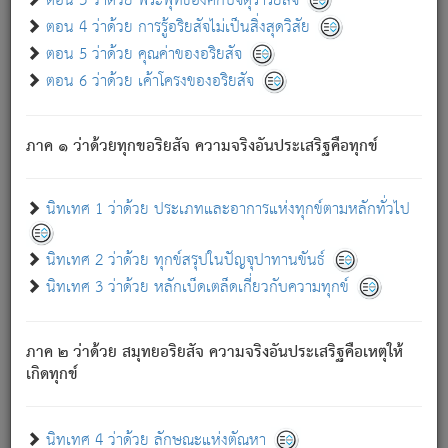
ตอน 3 ว่าด้วย พระพุทธองค์กับจตุราริยสัจ
ภพ.
ตอน 4 ว่าด้วย การรู้อริยสัจไม่เป็นสิ่งสุดวิสัย
สมณะหรือพราหมณ์เหล่าใด กล่าวความหลุดพ้นจากภพว่า
ตอน 5 ว่าด้วย คุณค่าของอริยสัจ
มีได้เพราะภพ เรากล่าวว่า สมณะหรือพราหมณ์ทั้งปวงนั้น
ตอน 6 ว่าด้วย เค้าโครงของอริยสัจ
มิใช่ผู้หลดพ้นจากภพ.
ถึงแม้สมณะหรือพราหมณ์เหล่าใด กล่าวความออกไปได้จาก
ภพ ว่ามีได้เพราะวิภพ
: เรากล่าวว่า สมณะหรือพราหมณ์ทั้ง
[2]
ภาค ๑ ว่าด้วยทุกขอริยสัจ ความจริงอันประเสริฐคือทุกข์
ปวงนั้น ก็ยังสลัดภพออกไปไม่ได้.
ก็ทุกข์นี้มีขึ้น เพราะอาศัยซึ่งอุปธิทั้งปวง.
นิทเทศ 1 ว่าด้วย ประเภทและอาการแห่งทุกข์ตามหลักทั่วไป
เพราะความสิ้นไปแห่งอุปาทานทั้งปวง ความเกิดขึ้นแห่ง
ทุกข์จึงไม่มี.
นิทเทศ 2 ว่าด้วย ทุกข์สรุปในปัญจุปาทานขันธ์
ท่านจงดูโลกนี้เถิด (จะเห็นว่า) สัตว์ทั้งหลายอันอวิชาหนา
นิทเทศ 3 ว่าด้วย หลักเบ็ดเตล็ดเกี่ยวกับความทุกข์
แน่นบังหนาแล้ว; และว่า สัตว์ผู้ยินดีในภพอันเป็นแล้วนั้น ย่อม
ไม่เป็นผู้หลุดพ้นไปจากภพได้. ก็ภพทั้งหลายเหล่าหนึ่งเหล่าใด
อันเป็นไปในที่หรือเวลาทั้งปวง
เพื่อความมีแห่งประโยชน์โดย
[3]
ภาค ๒ ว่าด้วย สมุทยอริยสัจ ความจริงอันประเสริฐคือเหตุให้
ประการทั้งปวง; ภพทั้งหลายทั้งหมดนั้น ไม่เที่ยง เป็นทุกข์ มี
เกิดทุกข์
ความแปรปรวนเป็นธรรมดา.
เมื่อบุคคลเห็นอยู่ซึ่งข้อนั้น ด้วยปัญญาอันชอบตามที่เป็นจริง
อย่างนี้อยู่; เขาย่อมละภวตัณหาได้ และไม่เพลิดเพลินวิภวตัณหา
นิทเทศ 4 ว่าด้วย ลักษณะแห่งตัณหา