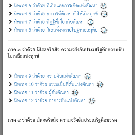
ด้วย.
นิทเทศ 5 ว่าด้วย ที่เกิดและการเกิดแห่งตัณหา
ความดับเพราะความสำรอกไม่เหลือ (แห่งภพทั้งหลาย)
นิทเทศ 6 ว่าด้วย อาการที่ตัณหาทำให้เกิดทุกข์
เพราะความสิ้นไปแห่งตัณหาโดยประการทั้งปวง นั้นคือ
นิทเทศ 7 ว่าด้วย ทิฏฐิที่เกี่ยวกับตัณหา
นิพพาน.
นิทเทศ 8 ว่าด้วย กิเลสทั้งหลายในฐานะสมุทัย
ภพใหม่ย่อมไม่มีแก่ภิกษุนั้น ผู้ดับเย็นสนิทแล้ว เพราะไม่มี
ความยึดมั่น
ภาค ๓ ว่าด้วย นิโรธอริยสัจ ความจริงอันประเสริฐคือความดับ
ภิกษุนั้น เป็นผู้ครอบงำมารได้แล้ว ชนะสงครามแล้ว ก้าวล่วง
ไม่เหลือแห่งทุกข์
ภพทั้งหลายทั้งปวงได้แล้ว เป็นผู้คงที่ (คือไม่เปลี่ยนแปลงอีกต่อ
ไป). ดังนี้แล
- อุ.ขุ.
๒๕/๑๒๑/๘๔
.
นิทเทศ 9 ว่าด้วย ความดับแห่งตัณหา
(ข้อความนี้ เป็นพระพุทธอุทานที่ทรงเปล่งออก ที่โคนต้นโพธิ์
นิทเทศ 10 ว่าด้วย ธรรมเป็นที่ดับแห่งตัณหา
เป็นที่ตรัสรู้ เมื่อตรัสรู้แล้วได้ 7 วัน)
นิทเทศ 11 ว่าด้วย ผู้ดับตัณหา
นิทเทศ 12 ว่าด้วย อาการดับแห่งตัณหา
เชื่อมโยงพระไตรปิฏก :
ภาค ๔ ว่าด้วย มัคคอริยสัจ ความจริงอันประเสริฐคือมรรค