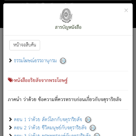
ตอน 1 ว่าด้วย สัตว์โลกกับจตุราริยสัจ
×
ถัดไป
ค้นหา
สารบัญ
สารบัญหนังสือ
[
Font :
15 ]
|
|
หน้าจอสืบค้น
ตรัสรู้แล้ว ทรงรำพึงถึงหมู่สัตว์
|
ธรรมโฆษณ์อรรถานุกรม
สัตว์โลกนี้ เกิดความเดือดร้อนแล้ว มีผัสสะบังหน้า
ย่อม
[1]
กล่าวซึ่งโรค (ความเสียดแทง) นั้นโดยความเป็นตัวเป็นตน
เขาสำคัญสิ่งใด โดยความเป็นประการใด แต่สิ่งนั้นย่อมเป็น
หนังสืออริยสัจจากพระโอษฐ์
(ตามที่เป็นจริง) โดยประการอื่นจากที่เขาสำคัญนั้น
สัตว์โลกติดข้องอยู่ในภพ ถูกภพบังหน้าแล้ว มีภพโดยความ
ภาคนำ ว่าด้วย ข้อความที่ควรทราบก่อนเกี่ยวกับจตุราริยสัจ
เป็นอย่างอื่น (จากที่มันเป็นอยู่จริง) จึงได้เพลิดเพลินยิ่งนักในภพ
นั้น
เขาเพลิดเพลินยิ่งนักในสิ่งใด สิ่งนั้นเป็นภัย (ที่เขาไม่รู้จัก)
:
ตอน 1 ว่าด้วย สัตว์โลกกับจตุราริยสัจ
เขากลัวต่อสิ่งใดสิ่งนั้นเป็นทุกข์
ตอน 2 ว่าด้วย ชีวิตมนุษย์กับจตุราริยสัจ
พรหมจรรย์นี้ อันบุคคลย่อมประพฤติ ก็เพื่อการละขาดซึ่ง