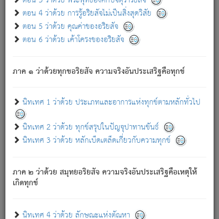
ตอน 3 ว่าด้วย พระพุทธองค์กับจตุราริยสัจ
ภพ.
ตอน 4 ว่าด้วย การรู้อริยสัจไม่เป็นสิ่งสุดวิสัย
สมณะหรือพราหมณ์เหล่าใด กล่าวความหลุดพ้นจากภพว่า
ตอน 5 ว่าด้วย คุณค่าของอริยสัจ
มีได้เพราะภพ เรากล่าวว่า สมณะหรือพราหมณ์ทั้งปวงนั้น
ตอน 6 ว่าด้วย เค้าโครงของอริยสัจ
มิใช่ผู้หลดพ้นจากภพ.
ถึงแม้สมณะหรือพราหมณ์เหล่าใด กล่าวความออกไปได้จาก
ภพ ว่ามีได้เพราะวิภพ
: เรากล่าวว่า สมณะหรือพราหมณ์ทั้ง
[2]
ภาค ๑ ว่าด้วยทุกขอริยสัจ ความจริงอันประเสริฐคือทุกข์
ปวงนั้น ก็ยังสลัดภพออกไปไม่ได้.
ก็ทุกข์นี้มีขึ้น เพราะอาศัยซึ่งอุปธิทั้งปวง.
นิทเทศ 1 ว่าด้วย ประเภทและอาการแห่งทุกข์ตามหลักทั่วไป
เพราะความสิ้นไปแห่งอุปาทานทั้งปวง ความเกิดขึ้นแห่ง
ทุกข์จึงไม่มี.
นิทเทศ 2 ว่าด้วย ทุกข์สรุปในปัญจุปาทานขันธ์
ท่านจงดูโลกนี้เถิด (จะเห็นว่า) สัตว์ทั้งหลายอันอวิชาหนา
นิทเทศ 3 ว่าด้วย หลักเบ็ดเตล็ดเกี่ยวกับความทุกข์
แน่นบังหนาแล้ว; และว่า สัตว์ผู้ยินดีในภพอันเป็นแล้วนั้น ย่อม
ไม่เป็นผู้หลุดพ้นไปจากภพได้. ก็ภพทั้งหลายเหล่าหนึ่งเหล่าใด
อันเป็นไปในที่หรือเวลาทั้งปวง
เพื่อความมีแห่งประโยชน์โดย
[3]
ภาค ๒ ว่าด้วย สมุทยอริยสัจ ความจริงอันประเสริฐคือเหตุให้
ประการทั้งปวง; ภพทั้งหลายทั้งหมดนั้น ไม่เที่ยง เป็นทุกข์ มี
เกิดทุกข์
ความแปรปรวนเป็นธรรมดา.
เมื่อบุคคลเห็นอยู่ซึ่งข้อนั้น ด้วยปัญญาอันชอบตามที่เป็นจริง
อย่างนี้อยู่; เขาย่อมละภวตัณหาได้ และไม่เพลิดเพลินวิภวตัณหา
นิทเทศ 4 ว่าด้วย ลักษณะแห่งตัณหา