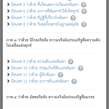
ด้วย.
นิทเทศ 5 ว่าด้วย ที่เกิดและการเกิดแห่งตัณหา
ความดับเพราะความสำรอกไม่เหลือ (แห่งภพทั้งหลาย)
นิทเทศ 6 ว่าด้วย อาการที่ตัณหาทำให้เกิดทุกข์
เพราะความสิ้นไปแห่งตัณหาโดยประการทั้งปวง นั้นคือ
นิทเทศ 7 ว่าด้วย ทิฏฐิที่เกี่ยวกับตัณหา
นิพพาน.
นิทเทศ 8 ว่าด้วย กิเลสทั้งหลายในฐานะสมุทัย
ภพใหม่ย่อมไม่มีแก่ภิกษุนั้น ผู้ดับเย็นสนิทแล้ว เพราะไม่มี
ความยึดมั่น
ภาค ๓ ว่าด้วย นิโรธอริยสัจ ความจริงอันประเสริฐคือความดับ
ภิกษุนั้น เป็นผู้ครอบงำมารได้แล้ว ชนะสงครามแล้ว ก้าวล่วง
ไม่เหลือแห่งทุกข์
ภพทั้งหลายทั้งปวงได้แล้ว เป็นผู้คงที่ (คือไม่เปลี่ยนแปลงอีกต่อ
ไป). ดังนี้แล
- อุ.ขุ.
๒๕/๑๒๑/๘๔
.
นิทเทศ 9 ว่าด้วย ความดับแห่งตัณหา
(ข้อความนี้ เป็นพระพุทธอุทานที่ทรงเปล่งออก ที่โคนต้นโพธิ์
นิทเทศ 10 ว่าด้วย ธรรมเป็นที่ดับแห่งตัณหา
เป็นที่ตรัสรู้ เมื่อตรัสรู้แล้วได้ 7 วัน)
นิทเทศ 11 ว่าด้วย ผู้ดับตัณหา
นิทเทศ 12 ว่าด้วย อาการดับแห่งตัณหา
เชื่อมโยงพระไตรปิฏก :
ภาค ๔ ว่าด้วย มัคคอริยสัจ ความจริงอันประเสริฐคือมรรค