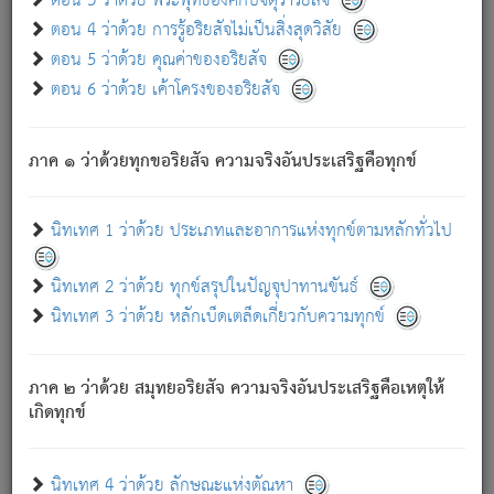
ตอน 3 ว่าด้วย พระพุทธองค์กับจตุราริยสัจ
ภพ.
ตอน 4 ว่าด้วย การรู้อริยสัจไม่เป็นสิ่งสุดวิสัย
สมณะหรือพราหมณ์เหล่าใด กล่าวความหลุดพ้นจากภพว่า
ตอน 5 ว่าด้วย คุณค่าของอริยสัจ
มีได้เพราะภพ เรากล่าวว่า สมณะหรือพราหมณ์ทั้งปวงนั้น
ตอน 6 ว่าด้วย เค้าโครงของอริยสัจ
มิใช่ผู้หลดพ้นจากภพ.
ถึงแม้สมณะหรือพราหมณ์เหล่าใด กล่าวความออกไปได้จาก
ภพ ว่ามีได้เพราะวิภพ
: เรากล่าวว่า สมณะหรือพราหมณ์ทั้ง
[2]
ภาค ๑ ว่าด้วยทุกขอริยสัจ ความจริงอันประเสริฐคือทุกข์
ปวงนั้น ก็ยังสลัดภพออกไปไม่ได้.
ก็ทุกข์นี้มีขึ้น เพราะอาศัยซึ่งอุปธิทั้งปวง.
นิทเทศ 1 ว่าด้วย ประเภทและอาการแห่งทุกข์ตามหลักทั่วไป
เพราะความสิ้นไปแห่งอุปาทานทั้งปวง ความเกิดขึ้นแห่ง
ทุกข์จึงไม่มี.
นิทเทศ 2 ว่าด้วย ทุกข์สรุปในปัญจุปาทานขันธ์
ท่านจงดูโลกนี้เถิด (จะเห็นว่า) สัตว์ทั้งหลายอันอวิชาหนา
นิทเทศ 3 ว่าด้วย หลักเบ็ดเตล็ดเกี่ยวกับความทุกข์
แน่นบังหนาแล้ว; และว่า สัตว์ผู้ยินดีในภพอันเป็นแล้วนั้น ย่อม
ไม่เป็นผู้หลุดพ้นไปจากภพได้. ก็ภพทั้งหลายเหล่าหนึ่งเหล่าใด
อันเป็นไปในที่หรือเวลาทั้งปวง
เพื่อความมีแห่งประโยชน์โดย
[3]
ภาค ๒ ว่าด้วย สมุทยอริยสัจ ความจริงอันประเสริฐคือเหตุให้
ประการทั้งปวง; ภพทั้งหลายทั้งหมดนั้น ไม่เที่ยง เป็นทุกข์ มี
เกิดทุกข์
ความแปรปรวนเป็นธรรมดา.
เมื่อบุคคลเห็นอยู่ซึ่งข้อนั้น ด้วยปัญญาอันชอบตามที่เป็นจริง
อย่างนี้อยู่; เขาย่อมละภวตัณหาได้ และไม่เพลิดเพลินวิภวตัณหา
นิทเทศ 4 ว่าด้วย ลักษณะแห่งตัณหา