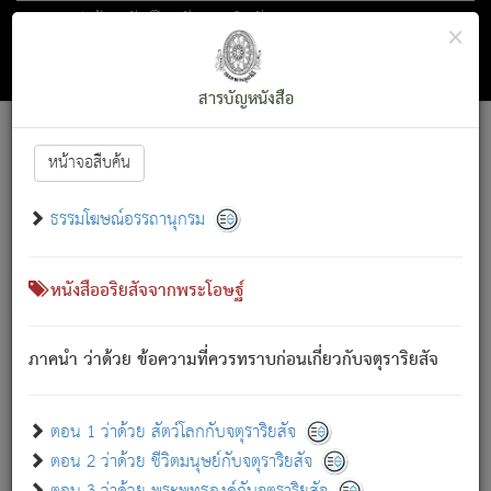
ตอน 1 ว่าด้วย สัตว์โลกกับจตุราริยสัจ
×
ถัดไป
ค้นหา
สารบัญ
สารบัญหนังสือ
[
Font :
15 ]
|
|
หน้าจอสืบค้น
ตรัสรู้แล้ว ทรงรำพึงถึงหมู่สัตว์
|
ธรรมโฆษณ์อรรถานุกรม
สัตว์โลกนี้ เกิดความเดือดร้อนแล้ว มีผัสสะบังหน้า
ย่อม
[1]
กล่าวซึ่งโรค (ความเสียดแทง) นั้นโดยความเป็นตัวเป็นตน
เขาสำคัญสิ่งใด โดยความเป็นประการใด แต่สิ่งนั้นย่อมเป็น
หนังสืออริยสัจจากพระโอษฐ์
(ตามที่เป็นจริง) โดยประการอื่นจากที่เขาสำคัญนั้น
สัตว์โลกติดข้องอยู่ในภพ ถูกภพบังหน้าแล้ว มีภพโดยความ
ภาคนำ ว่าด้วย ข้อความที่ควรทราบก่อนเกี่ยวกับจตุราริยสัจ
เป็นอย่างอื่น (จากที่มันเป็นอยู่จริง) จึงได้เพลิดเพลินยิ่งนักในภพ
นั้น
เขาเพลิดเพลินยิ่งนักในสิ่งใด สิ่งนั้นเป็นภัย (ที่เขาไม่รู้จัก)
:
ตอน 1 ว่าด้วย สัตว์โลกกับจตุราริยสัจ
เขากลัวต่อสิ่งใดสิ่งนั้นเป็นทุกข์
ตอน 2 ว่าด้วย ชีวิตมนุษย์กับจตุราริยสัจ
พรหมจรรย์นี้ อันบุคคลย่อมประพฤติ ก็เพื่อการละขาดซึ่ง