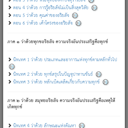
ตอน 3 ว่าด้วย พระพุทธองค์กับจตุราริยสัจ
ภพ.
ตอน 4 ว่าด้วย การรู้อริยสัจไม่เป็นสิ่งสุดวิสัย
สมณะหรือพราหมณ์เหล่าใด กล่าวความหลุดพ้นจากภพว่า
ตอน 5 ว่าด้วย คุณค่าของอริยสัจ
มีได้เพราะภพ เรากล่าวว่า สมณะหรือพราหมณ์ทั้งปวงนั้น
ตอน 6 ว่าด้วย เค้าโครงของอริยสัจ
มิใช่ผู้หลดพ้นจากภพ.
ถึงแม้สมณะหรือพราหมณ์เหล่าใด กล่าวความออกไปได้จาก
ภพ ว่ามีได้เพราะวิภพ
: เรากล่าวว่า สมณะหรือพราหมณ์ทั้ง
[2]
ภาค ๑ ว่าด้วยทุกขอริยสัจ ความจริงอันประเสริฐคือทุกข์
ปวงนั้น ก็ยังสลัดภพออกไปไม่ได้.
ก็ทุกข์นี้มีขึ้น เพราะอาศัยซึ่งอุปธิทั้งปวง.
นิทเทศ 1 ว่าด้วย ประเภทและอาการแห่งทุกข์ตามหลักทั่วไป
เพราะความสิ้นไปแห่งอุปาทานทั้งปวง ความเกิดขึ้นแห่ง
ทุกข์จึงไม่มี.
นิทเทศ 2 ว่าด้วย ทุกข์สรุปในปัญจุปาทานขันธ์
ท่านจงดูโลกนี้เถิด (จะเห็นว่า) สัตว์ทั้งหลายอันอวิชาหนา
นิทเทศ 3 ว่าด้วย หลักเบ็ดเตล็ดเกี่ยวกับความทุกข์
แน่นบังหนาแล้ว; และว่า สัตว์ผู้ยินดีในภพอันเป็นแล้วนั้น ย่อม
ไม่เป็นผู้หลุดพ้นไปจากภพได้. ก็ภพทั้งหลายเหล่าหนึ่งเหล่าใด
อันเป็นไปในที่หรือเวลาทั้งปวง
เพื่อความมีแห่งประโยชน์โดย
[3]
ภาค ๒ ว่าด้วย สมุทยอริยสัจ ความจริงอันประเสริฐคือเหตุให้
ประการทั้งปวง; ภพทั้งหลายทั้งหมดนั้น ไม่เที่ยง เป็นทุกข์ มี
เกิดทุกข์
ความแปรปรวนเป็นธรรมดา.
เมื่อบุคคลเห็นอยู่ซึ่งข้อนั้น ด้วยปัญญาอันชอบตามที่เป็นจริง
อย่างนี้อยู่; เขาย่อมละภวตัณหาได้ และไม่เพลิดเพลินวิภวตัณหา
นิทเทศ 4 ว่าด้วย ลักษณะแห่งตัณหา