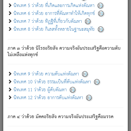
ด้วย.
นิทเทศ 5 ว่าด้วย ที่เกิดและการเกิดแห่งตัณหา
ความดับเพราะความสำรอกไม่เหลือ (แห่งภพทั้งหลาย)
นิทเทศ 6 ว่าด้วย อาการที่ตัณหาทำให้เกิดทุกข์
เพราะความสิ้นไปแห่งตัณหาโดยประการทั้งปวง นั้นคือ
นิทเทศ 7 ว่าด้วย ทิฏฐิที่เกี่ยวกับตัณหา
นิพพาน.
นิทเทศ 8 ว่าด้วย กิเลสทั้งหลายในฐานะสมุทัย
ภพใหม่ย่อมไม่มีแก่ภิกษุนั้น ผู้ดับเย็นสนิทแล้ว เพราะไม่มี
ความยึดมั่น
ภาค ๓ ว่าด้วย นิโรธอริยสัจ ความจริงอันประเสริฐคือความดับ
ภิกษุนั้น เป็นผู้ครอบงำมารได้แล้ว ชนะสงครามแล้ว ก้าวล่วง
ไม่เหลือแห่งทุกข์
ภพทั้งหลายทั้งปวงได้แล้ว เป็นผู้คงที่ (คือไม่เปลี่ยนแปลงอีกต่อ
ไป). ดังนี้แล
- อุ.ขุ.
๒๕/๑๒๑/๘๔
.
นิทเทศ 9 ว่าด้วย ความดับแห่งตัณหา
(ข้อความนี้ เป็นพระพุทธอุทานที่ทรงเปล่งออก ที่โคนต้นโพธิ์
นิทเทศ 10 ว่าด้วย ธรรมเป็นที่ดับแห่งตัณหา
เป็นที่ตรัสรู้ เมื่อตรัสรู้แล้วได้ 7 วัน)
นิทเทศ 11 ว่าด้วย ผู้ดับตัณหา
นิทเทศ 12 ว่าด้วย อาการดับแห่งตัณหา
เชื่อมโยงพระไตรปิฏก :
ภาค ๔ ว่าด้วย มัคคอริยสัจ ความจริงอันประเสริฐคือมรรค