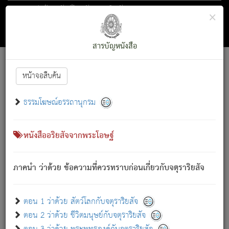
ตอน 1 ว่าด้วย สัตว์โลกกับจตุราริยสัจ
×
ถัดไป
ค้นหา
สารบัญ
สารบัญหนังสือ
[
Font :
15 ]
|
|
หน้าจอสืบค้น
ตรัสรู้แล้ว ทรงรำพึงถึงหมู่สัตว์
|
ธรรมโฆษณ์อรรถานุกรม
สัตว์โลกนี้ เกิดความเดือดร้อนแล้ว มีผัสสะบังหน้า
ย่อม
[1]
กล่าวซึ่งโรค (ความเสียดแทง) นั้นโดยความเป็นตัวเป็นตน
เขาสำคัญสิ่งใด โดยความเป็นประการใด แต่สิ่งนั้นย่อมเป็น
หนังสืออริยสัจจากพระโอษฐ์
(ตามที่เป็นจริง) โดยประการอื่นจากที่เขาสำคัญนั้น
สัตว์โลกติดข้องอยู่ในภพ ถูกภพบังหน้าแล้ว มีภพโดยความ
ภาคนำ ว่าด้วย ข้อความที่ควรทราบก่อนเกี่ยวกับจตุราริยสัจ
เป็นอย่างอื่น (จากที่มันเป็นอยู่จริง) จึงได้เพลิดเพลินยิ่งนักในภพ
นั้น
เขาเพลิดเพลินยิ่งนักในสิ่งใด สิ่งนั้นเป็นภัย (ที่เขาไม่รู้จัก)
:
ตอน 1 ว่าด้วย สัตว์โลกกับจตุราริยสัจ
เขากลัวต่อสิ่งใดสิ่งนั้นเป็นทุกข์
ตอน 2 ว่าด้วย ชีวิตมนุษย์กับจตุราริยสัจ
พรหมจรรย์นี้ อันบุคคลย่อมประพฤติ ก็เพื่อการละขาดซึ่ง