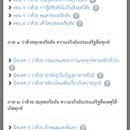
ตอน 3 ว่าด้วย พระพุทธองค์กับจตุราริยสัจ
ภพ.
ตอน 4 ว่าด้วย การรู้อริยสัจไม่เป็นสิ่งสุดวิสัย
สมณะหรือพราหมณ์เหล่าใด กล่าวความหลุดพ้นจากภพว่า
ตอน 5 ว่าด้วย คุณค่าของอริยสัจ
มีได้เพราะภพ เรากล่าวว่า สมณะหรือพราหมณ์ทั้งปวงนั้น
ตอน 6 ว่าด้วย เค้าโครงของอริยสัจ
มิใช่ผู้หลดพ้นจากภพ.
ถึงแม้สมณะหรือพราหมณ์เหล่าใด กล่าวความออกไปได้จาก
ภพ ว่ามีได้เพราะวิภพ
: เรากล่าวว่า สมณะหรือพราหมณ์ทั้ง
[2]
ภาค ๑ ว่าด้วยทุกขอริยสัจ ความจริงอันประเสริฐคือทุกข์
ปวงนั้น ก็ยังสลัดภพออกไปไม่ได้.
ก็ทุกข์นี้มีขึ้น เพราะอาศัยซึ่งอุปธิทั้งปวง.
นิทเทศ 1 ว่าด้วย ประเภทและอาการแห่งทุกข์ตามหลักทั่วไป
เพราะความสิ้นไปแห่งอุปาทานทั้งปวง ความเกิดขึ้นแห่ง
ทุกข์จึงไม่มี.
นิทเทศ 2 ว่าด้วย ทุกข์สรุปในปัญจุปาทานขันธ์
ท่านจงดูโลกนี้เถิด (จะเห็นว่า) สัตว์ทั้งหลายอันอวิชาหนา
นิทเทศ 3 ว่าด้วย หลักเบ็ดเตล็ดเกี่ยวกับความทุกข์
แน่นบังหนาแล้ว; และว่า สัตว์ผู้ยินดีในภพอันเป็นแล้วนั้น ย่อม
ไม่เป็นผู้หลุดพ้นไปจากภพได้. ก็ภพทั้งหลายเหล่าหนึ่งเหล่าใด
อันเป็นไปในที่หรือเวลาทั้งปวง
เพื่อความมีแห่งประโยชน์โดย
[3]
ภาค ๒ ว่าด้วย สมุทยอริยสัจ ความจริงอันประเสริฐคือเหตุให้
ประการทั้งปวง; ภพทั้งหลายทั้งหมดนั้น ไม่เที่ยง เป็นทุกข์ มี
เกิดทุกข์
ความแปรปรวนเป็นธรรมดา.
เมื่อบุคคลเห็นอยู่ซึ่งข้อนั้น ด้วยปัญญาอันชอบตามที่เป็นจริง
อย่างนี้อยู่; เขาย่อมละภวตัณหาได้ และไม่เพลิดเพลินวิภวตัณหา
นิทเทศ 4 ว่าด้วย ลักษณะแห่งตัณหา