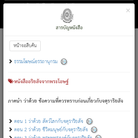
ตอน 1 ว่าด้วย สัตว์โลกกับจตุราริยสัจ
×
ถัดไป
ค้นหา
สารบัญ
สารบัญหนังสือ
[
Font :
15 ]
|
|
หน้าจอสืบค้น
ตรัสรู้แล้ว ทรงรำพึงถึงหมู่สัตว์
|
ธรรมโฆษณ์อรรถานุกรม
สัตว์โลกนี้ เกิดความเดือดร้อนแล้ว มีผัสสะบังหน้า
ย่อม
[1]
กล่าวซึ่งโรค (ความเสียดแทง) นั้นโดยความเป็นตัวเป็นตน
เขาสำคัญสิ่งใด โดยความเป็นประการใด แต่สิ่งนั้นย่อมเป็น
หนังสืออริยสัจจากพระโอษฐ์
(ตามที่เป็นจริง) โดยประการอื่นจากที่เขาสำคัญนั้น
สัตว์โลกติดข้องอยู่ในภพ ถูกภพบังหน้าแล้ว มีภพโดยความ
ภาคนำ ว่าด้วย ข้อความที่ควรทราบก่อนเกี่ยวกับจตุราริยสัจ
เป็นอย่างอื่น (จากที่มันเป็นอยู่จริง) จึงได้เพลิดเพลินยิ่งนักในภพ
นั้น
เขาเพลิดเพลินยิ่งนักในสิ่งใด สิ่งนั้นเป็นภัย (ที่เขาไม่รู้จัก)
:
ตอน 1 ว่าด้วย สัตว์โลกกับจตุราริยสัจ
เขากลัวต่อสิ่งใดสิ่งนั้นเป็นทุกข์
ตอน 2 ว่าด้วย ชีวิตมนุษย์กับจตุราริยสัจ
พรหมจรรย์นี้ อันบุคคลย่อมประพฤติ ก็เพื่อการละขาดซึ่ง