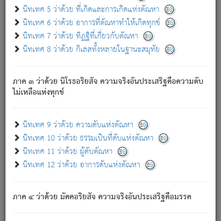
ด้วย.
นิทเทศ 5 ว่าด้วย ที่เกิดและการเกิดแห่งตัณหา
ความดับเพราะความสำรอกไม่เหลือ (แห่งภพทั้งหลาย)
นิทเทศ 6 ว่าด้วย อาการที่ตัณหาทำให้เกิดทุกข์
เพราะความสิ้นไปแห่งตัณหาโดยประการทั้งปวง นั้นคือ
นิทเทศ 7 ว่าด้วย ทิฏฐิที่เกี่ยวกับตัณหา
นิพพาน.
นิทเทศ 8 ว่าด้วย กิเลสทั้งหลายในฐานะสมุทัย
ภพใหม่ย่อมไม่มีแก่ภิกษุนั้น ผู้ดับเย็นสนิทแล้ว เพราะไม่มี
ความยึดมั่น
ภาค ๓ ว่าด้วย นิโรธอริยสัจ ความจริงอันประเสริฐคือความดับ
ภิกษุนั้น เป็นผู้ครอบงำมารได้แล้ว ชนะสงครามแล้ว ก้าวล่วง
ไม่เหลือแห่งทุกข์
ภพทั้งหลายทั้งปวงได้แล้ว เป็นผู้คงที่ (คือไม่เปลี่ยนแปลงอีกต่อ
ไป). ดังนี้แล
- อุ.ขุ.
๒๕/๑๒๑/๘๔
.
นิทเทศ 9 ว่าด้วย ความดับแห่งตัณหา
(ข้อความนี้ เป็นพระพุทธอุทานที่ทรงเปล่งออก ที่โคนต้นโพธิ์
นิทเทศ 10 ว่าด้วย ธรรมเป็นที่ดับแห่งตัณหา
เป็นที่ตรัสรู้ เมื่อตรัสรู้แล้วได้ 7 วัน)
นิทเทศ 11 ว่าด้วย ผู้ดับตัณหา
นิทเทศ 12 ว่าด้วย อาการดับแห่งตัณหา
เชื่อมโยงพระไตรปิฏก :
ภาค ๔ ว่าด้วย มัคคอริยสัจ ความจริงอันประเสริฐคือมรรค