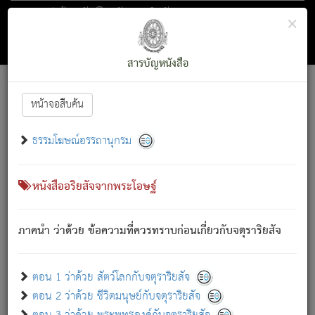
ตอน 1 ว่าด้วย สัตว์โลกกับจตุราริยสัจ
×
ถัดไป
ค้นหา
สารบัญ
สารบัญหนังสือ
[
Font :
15 ]
|
|
หน้าจอสืบค้น
ตรัสรู้แล้ว ทรงรำพึงถึงหมู่สัตว์
|
ธรรมโฆษณ์อรรถานุกรม
สัตว์โลกนี้ เกิดความเดือดร้อนแล้ว มีผัสสะบังหน้า
ย่อม
[1]
กล่าวซึ่งโรค (ความเสียดแทง) นั้นโดยความเป็นตัวเป็นตน
เขาสำคัญสิ่งใด โดยความเป็นประการใด แต่สิ่งนั้นย่อมเป็น
หนังสืออริยสัจจากพระโอษฐ์
(ตามที่เป็นจริง) โดยประการอื่นจากที่เขาสำคัญนั้น
สัตว์โลกติดข้องอยู่ในภพ ถูกภพบังหน้าแล้ว มีภพโดยความ
ภาคนำ ว่าด้วย ข้อความที่ควรทราบก่อนเกี่ยวกับจตุราริยสัจ
เป็นอย่างอื่น (จากที่มันเป็นอยู่จริง) จึงได้เพลิดเพลินยิ่งนักในภพ
นั้น
เขาเพลิดเพลินยิ่งนักในสิ่งใด สิ่งนั้นเป็นภัย (ที่เขาไม่รู้จัก)
:
ตอน 1 ว่าด้วย สัตว์โลกกับจตุราริยสัจ
เขากลัวต่อสิ่งใดสิ่งนั้นเป็นทุกข์
ตอน 2 ว่าด้วย ชีวิตมนุษย์กับจตุราริยสัจ
พรหมจรรย์นี้ อันบุคคลย่อมประพฤติ ก็เพื่อการละขาดซึ่ง