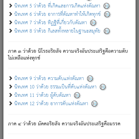
ด้วย.
นิทเทศ 5 ว่าด้วย ที่เกิดและการเกิดแห่งตัณหา
ความดับเพราะความสำรอกไม่เหลือ (แห่งภพทั้งหลาย)
นิทเทศ 6 ว่าด้วย อาการที่ตัณหาทำให้เกิดทุกข์
เพราะความสิ้นไปแห่งตัณหาโดยประการทั้งปวง นั้นคือ
นิทเทศ 7 ว่าด้วย ทิฏฐิที่เกี่ยวกับตัณหา
นิพพาน.
นิทเทศ 8 ว่าด้วย กิเลสทั้งหลายในฐานะสมุทัย
ภพใหม่ย่อมไม่มีแก่ภิกษุนั้น ผู้ดับเย็นสนิทแล้ว เพราะไม่มี
ความยึดมั่น
ภาค ๓ ว่าด้วย นิโรธอริยสัจ ความจริงอันประเสริฐคือความดับ
ภิกษุนั้น เป็นผู้ครอบงำมารได้แล้ว ชนะสงครามแล้ว ก้าวล่วง
ไม่เหลือแห่งทุกข์
ภพทั้งหลายทั้งปวงได้แล้ว เป็นผู้คงที่ (คือไม่เปลี่ยนแปลงอีกต่อ
ไป). ดังนี้แล
- อุ.ขุ.
๒๕/๑๒๑/๘๔
.
นิทเทศ 9 ว่าด้วย ความดับแห่งตัณหา
(ข้อความนี้ เป็นพระพุทธอุทานที่ทรงเปล่งออก ที่โคนต้นโพธิ์
นิทเทศ 10 ว่าด้วย ธรรมเป็นที่ดับแห่งตัณหา
เป็นที่ตรัสรู้ เมื่อตรัสรู้แล้วได้ 7 วัน)
นิทเทศ 11 ว่าด้วย ผู้ดับตัณหา
นิทเทศ 12 ว่าด้วย อาการดับแห่งตัณหา
เชื่อมโยงพระไตรปิฏก :
ภาค ๔ ว่าด้วย มัคคอริยสัจ ความจริงอันประเสริฐคือมรรค