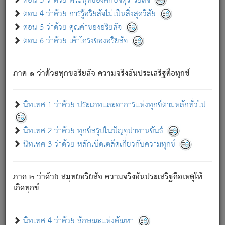
ตอน 3 ว่าด้วย พระพุทธองค์กับจตุราริยสัจ
ภพ.
ตอน 4 ว่าด้วย การรู้อริยสัจไม่เป็นสิ่งสุดวิสัย
สมณะหรือพราหมณ์เหล่าใด กล่าวความหลุดพ้นจากภพว่า
ตอน 5 ว่าด้วย คุณค่าของอริยสัจ
มีได้เพราะภพ เรากล่าวว่า สมณะหรือพราหมณ์ทั้งปวงนั้น
ตอน 6 ว่าด้วย เค้าโครงของอริยสัจ
มิใช่ผู้หลดพ้นจากภพ.
ถึงแม้สมณะหรือพราหมณ์เหล่าใด กล่าวความออกไปได้จาก
ภพ ว่ามีได้เพราะวิภพ
: เรากล่าวว่า สมณะหรือพราหมณ์ทั้ง
[2]
ภาค ๑ ว่าด้วยทุกขอริยสัจ ความจริงอันประเสริฐคือทุกข์
ปวงนั้น ก็ยังสลัดภพออกไปไม่ได้.
ก็ทุกข์นี้มีขึ้น เพราะอาศัยซึ่งอุปธิทั้งปวง.
นิทเทศ 1 ว่าด้วย ประเภทและอาการแห่งทุกข์ตามหลักทั่วไป
เพราะความสิ้นไปแห่งอุปาทานทั้งปวง ความเกิดขึ้นแห่ง
ทุกข์จึงไม่มี.
นิทเทศ 2 ว่าด้วย ทุกข์สรุปในปัญจุปาทานขันธ์
ท่านจงดูโลกนี้เถิด (จะเห็นว่า) สัตว์ทั้งหลายอันอวิชาหนา
นิทเทศ 3 ว่าด้วย หลักเบ็ดเตล็ดเกี่ยวกับความทุกข์
แน่นบังหนาแล้ว; และว่า สัตว์ผู้ยินดีในภพอันเป็นแล้วนั้น ย่อม
ไม่เป็นผู้หลุดพ้นไปจากภพได้. ก็ภพทั้งหลายเหล่าหนึ่งเหล่าใด
อันเป็นไปในที่หรือเวลาทั้งปวง
เพื่อความมีแห่งประโยชน์โดย
[3]
ภาค ๒ ว่าด้วย สมุทยอริยสัจ ความจริงอันประเสริฐคือเหตุให้
ประการทั้งปวง; ภพทั้งหลายทั้งหมดนั้น ไม่เที่ยง เป็นทุกข์ มี
เกิดทุกข์
ความแปรปรวนเป็นธรรมดา.
เมื่อบุคคลเห็นอยู่ซึ่งข้อนั้น ด้วยปัญญาอันชอบตามที่เป็นจริง
อย่างนี้อยู่; เขาย่อมละภวตัณหาได้ และไม่เพลิดเพลินวิภวตัณหา
นิทเทศ 4 ว่าด้วย ลักษณะแห่งตัณหา