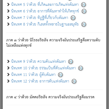
ด้วย.
นิทเทศ 5 ว่าด้วย ที่เกิดและการเกิดแห่งตัณหา
ความดับเพราะความสำรอกไม่เหลือ (แห่งภพทั้งหลาย)
นิทเทศ 6 ว่าด้วย อาการที่ตัณหาทำให้เกิดทุกข์
เพราะความสิ้นไปแห่งตัณหาโดยประการทั้งปวง นั้นคือ
นิทเทศ 7 ว่าด้วย ทิฏฐิที่เกี่ยวกับตัณหา
นิพพาน.
นิทเทศ 8 ว่าด้วย กิเลสทั้งหลายในฐานะสมุทัย
ภพใหม่ย่อมไม่มีแก่ภิกษุนั้น ผู้ดับเย็นสนิทแล้ว เพราะไม่มี
ความยึดมั่น
ภาค ๓ ว่าด้วย นิโรธอริยสัจ ความจริงอันประเสริฐคือความดับ
ภิกษุนั้น เป็นผู้ครอบงำมารได้แล้ว ชนะสงครามแล้ว ก้าวล่วง
ไม่เหลือแห่งทุกข์
ภพทั้งหลายทั้งปวงได้แล้ว เป็นผู้คงที่ (คือไม่เปลี่ยนแปลงอีกต่อ
ไป). ดังนี้แล
- อุ.ขุ.
๒๕/๑๒๑/๘๔
.
นิทเทศ 9 ว่าด้วย ความดับแห่งตัณหา
(ข้อความนี้ เป็นพระพุทธอุทานที่ทรงเปล่งออก ที่โคนต้นโพธิ์
นิทเทศ 10 ว่าด้วย ธรรมเป็นที่ดับแห่งตัณหา
เป็นที่ตรัสรู้ เมื่อตรัสรู้แล้วได้ 7 วัน)
นิทเทศ 11 ว่าด้วย ผู้ดับตัณหา
นิทเทศ 12 ว่าด้วย อาการดับแห่งตัณหา
เชื่อมโยงพระไตรปิฏก :
ภาค ๔ ว่าด้วย มัคคอริยสัจ ความจริงอันประเสริฐคือมรรค