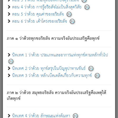
ตอน 3 ว่าด้วย พระพุทธองค์กับจตุราริยสัจ
ภพ.
ตอน 4 ว่าด้วย การรู้อริยสัจไม่เป็นสิ่งสุดวิสัย
สมณะหรือพราหมณ์เหล่าใด กล่าวความหลุดพ้นจากภพว่า
ตอน 5 ว่าด้วย คุณค่าของอริยสัจ
มีได้เพราะภพ เรากล่าวว่า สมณะหรือพราหมณ์ทั้งปวงนั้น
ตอน 6 ว่าด้วย เค้าโครงของอริยสัจ
มิใช่ผู้หลดพ้นจากภพ.
ถึงแม้สมณะหรือพราหมณ์เหล่าใด กล่าวความออกไปได้จาก
ภพ ว่ามีได้เพราะวิภพ
: เรากล่าวว่า สมณะหรือพราหมณ์ทั้ง
[2]
ภาค ๑ ว่าด้วยทุกขอริยสัจ ความจริงอันประเสริฐคือทุกข์
ปวงนั้น ก็ยังสลัดภพออกไปไม่ได้.
ก็ทุกข์นี้มีขึ้น เพราะอาศัยซึ่งอุปธิทั้งปวง.
นิทเทศ 1 ว่าด้วย ประเภทและอาการแห่งทุกข์ตามหลักทั่วไป
เพราะความสิ้นไปแห่งอุปาทานทั้งปวง ความเกิดขึ้นแห่ง
ทุกข์จึงไม่มี.
นิทเทศ 2 ว่าด้วย ทุกข์สรุปในปัญจุปาทานขันธ์
ท่านจงดูโลกนี้เถิด (จะเห็นว่า) สัตว์ทั้งหลายอันอวิชาหนา
นิทเทศ 3 ว่าด้วย หลักเบ็ดเตล็ดเกี่ยวกับความทุกข์
แน่นบังหนาแล้ว; และว่า สัตว์ผู้ยินดีในภพอันเป็นแล้วนั้น ย่อม
ไม่เป็นผู้หลุดพ้นไปจากภพได้. ก็ภพทั้งหลายเหล่าหนึ่งเหล่าใด
อันเป็นไปในที่หรือเวลาทั้งปวง
เพื่อความมีแห่งประโยชน์โดย
[3]
ภาค ๒ ว่าด้วย สมุทยอริยสัจ ความจริงอันประเสริฐคือเหตุให้
ประการทั้งปวง; ภพทั้งหลายทั้งหมดนั้น ไม่เที่ยง เป็นทุกข์ มี
เกิดทุกข์
ความแปรปรวนเป็นธรรมดา.
เมื่อบุคคลเห็นอยู่ซึ่งข้อนั้น ด้วยปัญญาอันชอบตามที่เป็นจริง
อย่างนี้อยู่; เขาย่อมละภวตัณหาได้ และไม่เพลิดเพลินวิภวตัณหา
นิทเทศ 4 ว่าด้วย ลักษณะแห่งตัณหา