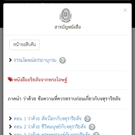
ตอน 1 ว่าด้วย สัตว์โลกกับจตุราริยสัจ
×
ถัดไป
ค้นหา
สารบัญ
สารบัญหนังสือ
[
Font :
15 ]
|
|
หน้าจอสืบค้น
ตรัสรู้แล้ว ทรงรำพึงถึงหมู่สัตว์
|
ธรรมโฆษณ์อรรถานุกรม
สัตว์โลกนี้ เกิดความเดือดร้อนแล้ว มีผัสสะบังหน้า
ย่อม
[1]
กล่าวซึ่งโรค (ความเสียดแทง) นั้นโดยความเป็นตัวเป็นตน
เขาสำคัญสิ่งใด โดยความเป็นประการใด แต่สิ่งนั้นย่อมเป็น
หนังสืออริยสัจจากพระโอษฐ์
(ตามที่เป็นจริง) โดยประการอื่นจากที่เขาสำคัญนั้น
สัตว์โลกติดข้องอยู่ในภพ ถูกภพบังหน้าแล้ว มีภพโดยความ
ภาคนำ ว่าด้วย ข้อความที่ควรทราบก่อนเกี่ยวกับจตุราริยสัจ
เป็นอย่างอื่น (จากที่มันเป็นอยู่จริง) จึงได้เพลิดเพลินยิ่งนักในภพ
นั้น
เขาเพลิดเพลินยิ่งนักในสิ่งใด สิ่งนั้นเป็นภัย (ที่เขาไม่รู้จัก)
:
ตอน 1 ว่าด้วย สัตว์โลกกับจตุราริยสัจ
เขากลัวต่อสิ่งใดสิ่งนั้นเป็นทุกข์
ตอน 2 ว่าด้วย ชีวิตมนุษย์กับจตุราริยสัจ
พรหมจรรย์นี้ อันบุคคลย่อมประพฤติ ก็เพื่อการละขาดซึ่ง