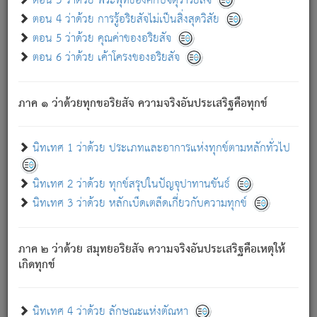
ตอน 3 ว่าด้วย พระพุทธองค์กับจตุราริยสัจ
ภพ.
ตอน 4 ว่าด้วย การรู้อริยสัจไม่เป็นสิ่งสุดวิสัย
สมณะหรือพราหมณ์เหล่าใด กล่าวความหลุดพ้นจากภพว่า
ตอน 5 ว่าด้วย คุณค่าของอริยสัจ
มีได้เพราะภพ เรากล่าวว่า สมณะหรือพราหมณ์ทั้งปวงนั้น
ตอน 6 ว่าด้วย เค้าโครงของอริยสัจ
มิใช่ผู้หลดพ้นจากภพ.
ถึงแม้สมณะหรือพราหมณ์เหล่าใด กล่าวความออกไปได้จาก
ภพ ว่ามีได้เพราะวิภพ
: เรากล่าวว่า สมณะหรือพราหมณ์ทั้ง
[2]
ภาค ๑ ว่าด้วยทุกขอริยสัจ ความจริงอันประเสริฐคือทุกข์
ปวงนั้น ก็ยังสลัดภพออกไปไม่ได้.
ก็ทุกข์นี้มีขึ้น เพราะอาศัยซึ่งอุปธิทั้งปวง.
นิทเทศ 1 ว่าด้วย ประเภทและอาการแห่งทุกข์ตามหลักทั่วไป
เพราะความสิ้นไปแห่งอุปาทานทั้งปวง ความเกิดขึ้นแห่ง
ทุกข์จึงไม่มี.
นิทเทศ 2 ว่าด้วย ทุกข์สรุปในปัญจุปาทานขันธ์
ท่านจงดูโลกนี้เถิด (จะเห็นว่า) สัตว์ทั้งหลายอันอวิชาหนา
นิทเทศ 3 ว่าด้วย หลักเบ็ดเตล็ดเกี่ยวกับความทุกข์
แน่นบังหนาแล้ว; และว่า สัตว์ผู้ยินดีในภพอันเป็นแล้วนั้น ย่อม
ไม่เป็นผู้หลุดพ้นไปจากภพได้. ก็ภพทั้งหลายเหล่าหนึ่งเหล่าใด
อันเป็นไปในที่หรือเวลาทั้งปวง
เพื่อความมีแห่งประโยชน์โดย
[3]
ภาค ๒ ว่าด้วย สมุทยอริยสัจ ความจริงอันประเสริฐคือเหตุให้
ประการทั้งปวง; ภพทั้งหลายทั้งหมดนั้น ไม่เที่ยง เป็นทุกข์ มี
เกิดทุกข์
ความแปรปรวนเป็นธรรมดา.
เมื่อบุคคลเห็นอยู่ซึ่งข้อนั้น ด้วยปัญญาอันชอบตามที่เป็นจริง
อย่างนี้อยู่; เขาย่อมละภวตัณหาได้ และไม่เพลิดเพลินวิภวตัณหา
นิทเทศ 4 ว่าด้วย ลักษณะแห่งตัณหา