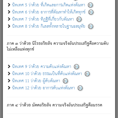
ด้วย.
นิทเทศ 5 ว่าด้วย ที่เกิดและการเกิดแห่งตัณหา
ความดับเพราะความสำรอกไม่เหลือ (แห่งภพทั้งหลาย)
นิทเทศ 6 ว่าด้วย อาการที่ตัณหาทำให้เกิดทุกข์
เพราะความสิ้นไปแห่งตัณหาโดยประการทั้งปวง นั้นคือ
นิทเทศ 7 ว่าด้วย ทิฏฐิที่เกี่ยวกับตัณหา
นิพพาน.
นิทเทศ 8 ว่าด้วย กิเลสทั้งหลายในฐานะสมุทัย
ภพใหม่ย่อมไม่มีแก่ภิกษุนั้น ผู้ดับเย็นสนิทแล้ว เพราะไม่มี
ความยึดมั่น
ภาค ๓ ว่าด้วย นิโรธอริยสัจ ความจริงอันประเสริฐคือความดับ
ภิกษุนั้น เป็นผู้ครอบงำมารได้แล้ว ชนะสงครามแล้ว ก้าวล่วง
ไม่เหลือแห่งทุกข์
ภพทั้งหลายทั้งปวงได้แล้ว เป็นผู้คงที่ (คือไม่เปลี่ยนแปลงอีกต่อ
ไป). ดังนี้แล
- อุ.ขุ.
๒๕/๑๒๑/๘๔
.
นิทเทศ 9 ว่าด้วย ความดับแห่งตัณหา
(ข้อความนี้ เป็นพระพุทธอุทานที่ทรงเปล่งออก ที่โคนต้นโพธิ์
นิทเทศ 10 ว่าด้วย ธรรมเป็นที่ดับแห่งตัณหา
เป็นที่ตรัสรู้ เมื่อตรัสรู้แล้วได้ 7 วัน)
นิทเทศ 11 ว่าด้วย ผู้ดับตัณหา
นิทเทศ 12 ว่าด้วย อาการดับแห่งตัณหา
เชื่อมโยงพระไตรปิฏก :
ภาค ๔ ว่าด้วย มัคคอริยสัจ ความจริงอันประเสริฐคือมรรค