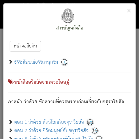
ตอน 1 ว่าด้วย สัตว์โลกกับจตุราริยสัจ
×
ถัดไป
ค้นหา
สารบัญ
สารบัญหนังสือ
[
Font :
15 ]
|
|
หน้าจอสืบค้น
ตรัสรู้แล้ว ทรงรำพึงถึงหมู่สัตว์
|
ธรรมโฆษณ์อรรถานุกรม
สัตว์โลกนี้ เกิดความเดือดร้อนแล้ว มีผัสสะบังหน้า
ย่อม
[1]
กล่าวซึ่งโรค (ความเสียดแทง) นั้นโดยความเป็นตัวเป็นตน
เขาสำคัญสิ่งใด โดยความเป็นประการใด แต่สิ่งนั้นย่อมเป็น
หนังสืออริยสัจจากพระโอษฐ์
(ตามที่เป็นจริง) โดยประการอื่นจากที่เขาสำคัญนั้น
สัตว์โลกติดข้องอยู่ในภพ ถูกภพบังหน้าแล้ว มีภพโดยความ
ภาคนำ ว่าด้วย ข้อความที่ควรทราบก่อนเกี่ยวกับจตุราริยสัจ
เป็นอย่างอื่น (จากที่มันเป็นอยู่จริง) จึงได้เพลิดเพลินยิ่งนักในภพ
นั้น
เขาเพลิดเพลินยิ่งนักในสิ่งใด สิ่งนั้นเป็นภัย (ที่เขาไม่รู้จัก)
:
ตอน 1 ว่าด้วย สัตว์โลกกับจตุราริยสัจ
เขากลัวต่อสิ่งใดสิ่งนั้นเป็นทุกข์
ตอน 2 ว่าด้วย ชีวิตมนุษย์กับจตุราริยสัจ
พรหมจรรย์นี้ อันบุคคลย่อมประพฤติ ก็เพื่อการละขาดซึ่ง