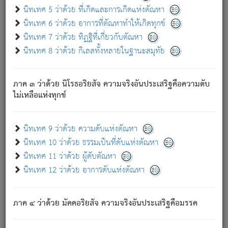
ด้วย.
นิทเทศ 5 ว่าด้วย ที่เกิดและการเกิดแห่งตัณหา
ความดับเพราะความสำรอกไม่เหลือ (แห่งภพทั้งหลาย)
นิทเทศ 6 ว่าด้วย อาการที่ตัณหาทำให้เกิดทุกข์
เพราะความสิ้นไปแห่งตัณหาโดยประการทั้งปวง นั้นคือ
นิทเทศ 7 ว่าด้วย ทิฏฐิที่เกี่ยวกับตัณหา
นิพพาน.
นิทเทศ 8 ว่าด้วย กิเลสทั้งหลายในฐานะสมุทัย
ภพใหม่ย่อมไม่มีแก่ภิกษุนั้น ผู้ดับเย็นสนิทแล้ว เพราะไม่มี
ความยึดมั่น
ภาค ๓ ว่าด้วย นิโรธอริยสัจ ความจริงอันประเสริฐคือความดับ
ภิกษุนั้น เป็นผู้ครอบงำมารได้แล้ว ชนะสงครามแล้ว ก้าวล่วง
ไม่เหลือแห่งทุกข์
ภพทั้งหลายทั้งปวงได้แล้ว เป็นผู้คงที่ (คือไม่เปลี่ยนแปลงอีกต่อ
ไป). ดังนี้แล
- อุ.ขุ.
๒๕/๑๒๑/๘๔
.
นิทเทศ 9 ว่าด้วย ความดับแห่งตัณหา
(ข้อความนี้ เป็นพระพุทธอุทานที่ทรงเปล่งออก ที่โคนต้นโพธิ์
นิทเทศ 10 ว่าด้วย ธรรมเป็นที่ดับแห่งตัณหา
เป็นที่ตรัสรู้ เมื่อตรัสรู้แล้วได้ 7 วัน)
นิทเทศ 11 ว่าด้วย ผู้ดับตัณหา
นิทเทศ 12 ว่าด้วย อาการดับแห่งตัณหา
เชื่อมโยงพระไตรปิฏก :
ภาค ๔ ว่าด้วย มัคคอริยสัจ ความจริงอันประเสริฐคือมรรค