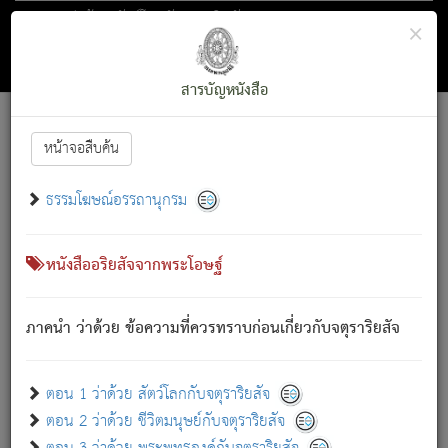
ตอน 1 ว่าด้วย สัตว์โลกกับจตุราริยสัจ
×
ถัดไป
ค้นหา
สารบัญ
สารบัญหนังสือ
[
Font :
15 ]
|
|
หน้าจอสืบค้น
ตรัสรู้แล้ว ทรงรำพึงถึงหมู่สัตว์
|
ธรรมโฆษณ์อรรถานุกรม
สัตว์โลกนี้ เกิดความเดือดร้อนแล้ว มีผัสสะบังหน้า
ย่อม
[1]
กล่าวซึ่งโรค (ความเสียดแทง) นั้นโดยความเป็นตัวเป็นตน
เขาสำคัญสิ่งใด โดยความเป็นประการใด แต่สิ่งนั้นย่อมเป็น
หนังสืออริยสัจจากพระโอษฐ์
(ตามที่เป็นจริง) โดยประการอื่นจากที่เขาสำคัญนั้น
สัตว์โลกติดข้องอยู่ในภพ ถูกภพบังหน้าแล้ว มีภพโดยความ
ภาคนำ ว่าด้วย ข้อความที่ควรทราบก่อนเกี่ยวกับจตุราริยสัจ
เป็นอย่างอื่น (จากที่มันเป็นอยู่จริง) จึงได้เพลิดเพลินยิ่งนักในภพ
นั้น
เขาเพลิดเพลินยิ่งนักในสิ่งใด สิ่งนั้นเป็นภัย (ที่เขาไม่รู้จัก)
:
ตอน 1 ว่าด้วย สัตว์โลกกับจตุราริยสัจ
เขากลัวต่อสิ่งใดสิ่งนั้นเป็นทุกข์
ตอน 2 ว่าด้วย ชีวิตมนุษย์กับจตุราริยสัจ
พรหมจรรย์นี้ อันบุคคลย่อมประพฤติ ก็เพื่อการละขาดซึ่ง