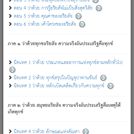
ตอน 3 ว่าด้วย พระพุทธองค์กับจตุราริยสัจ
ภพ.
ตอน 4 ว่าด้วย การรู้อริยสัจไม่เป็นสิ่งสุดวิสัย
สมณะหรือพราหมณ์เหล่าใด กล่าวความหลุดพ้นจากภพว่า
ตอน 5 ว่าด้วย คุณค่าของอริยสัจ
มีได้เพราะภพ เรากล่าวว่า สมณะหรือพราหมณ์ทั้งปวงนั้น
ตอน 6 ว่าด้วย เค้าโครงของอริยสัจ
มิใช่ผู้หลดพ้นจากภพ.
ถึงแม้สมณะหรือพราหมณ์เหล่าใด กล่าวความออกไปได้จาก
ภพ ว่ามีได้เพราะวิภพ
: เรากล่าวว่า สมณะหรือพราหมณ์ทั้ง
[2]
ภาค ๑ ว่าด้วยทุกขอริยสัจ ความจริงอันประเสริฐคือทุกข์
ปวงนั้น ก็ยังสลัดภพออกไปไม่ได้.
ก็ทุกข์นี้มีขึ้น เพราะอาศัยซึ่งอุปธิทั้งปวง.
นิทเทศ 1 ว่าด้วย ประเภทและอาการแห่งทุกข์ตามหลักทั่วไป
เพราะความสิ้นไปแห่งอุปาทานทั้งปวง ความเกิดขึ้นแห่ง
ทุกข์จึงไม่มี.
นิทเทศ 2 ว่าด้วย ทุกข์สรุปในปัญจุปาทานขันธ์
ท่านจงดูโลกนี้เถิด (จะเห็นว่า) สัตว์ทั้งหลายอันอวิชาหนา
นิทเทศ 3 ว่าด้วย หลักเบ็ดเตล็ดเกี่ยวกับความทุกข์
แน่นบังหนาแล้ว; และว่า สัตว์ผู้ยินดีในภพอันเป็นแล้วนั้น ย่อม
ไม่เป็นผู้หลุดพ้นไปจากภพได้. ก็ภพทั้งหลายเหล่าหนึ่งเหล่าใด
อันเป็นไปในที่หรือเวลาทั้งปวง
เพื่อความมีแห่งประโยชน์โดย
[3]
ภาค ๒ ว่าด้วย สมุทยอริยสัจ ความจริงอันประเสริฐคือเหตุให้
ประการทั้งปวง; ภพทั้งหลายทั้งหมดนั้น ไม่เที่ยง เป็นทุกข์ มี
เกิดทุกข์
ความแปรปรวนเป็นธรรมดา.
เมื่อบุคคลเห็นอยู่ซึ่งข้อนั้น ด้วยปัญญาอันชอบตามที่เป็นจริง
อย่างนี้อยู่; เขาย่อมละภวตัณหาได้ และไม่เพลิดเพลินวิภวตัณหา
นิทเทศ 4 ว่าด้วย ลักษณะแห่งตัณหา