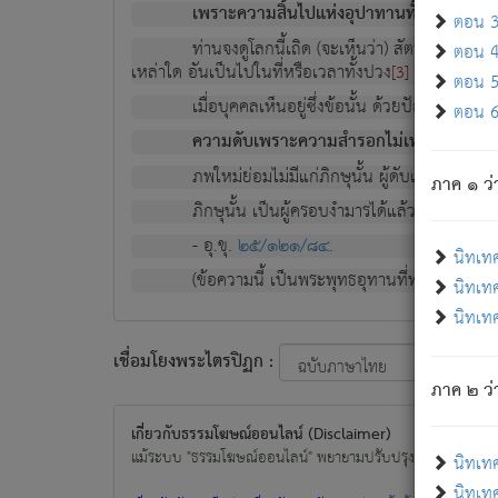
เพราะความสิ้นไปแห่งอุปาทานทั้งปวง ความเกิ
ตอน 3 
ท่านจงดูโลกนี้เถิด (จะเห็นว่า) สัตว์ทั้งหลาย
ตอน 4 
เหล่าใด อันเป็นไปในที่หรือเวลาทั้งปวง
เพื่อความมีแ
[3]
ตอน 5 
เมื่อบุคคลเห็นอยู่ซึ่งข้อนั้น ด้วยปัญญาอันช
ตอน 6 
ความดับเพราะความสำรอกไม่เหลือ (แห่งภพท
ภพใหม่ย่อมไม่มีแก่ภิกษุนั้น ผู้ดับเย็นสนิทแล้
ภาค ๑ ว่
ภิกษุนั้น เป็นผู้ครอบงำมารได้แล้ว ชนะสงครามแ
- อุ.ขุ.
๒๕/๑๒๑/๘๔
.
นิทเท
(ข้อความนี้ เป็นพระพุทธอุทานที่ทรงเปล่งออก ที่โ
นิทเทศ
นิทเทศ
เชื่อมโยงพระไตรปิฏก :
ภาค ๒ ว่า
เกี่ยวกับธรรมโฆษณ์ออนไลน์ (Disclaimer)
แม้ระบบ "ธรรมโฆษณ์ออนไลน์" พยายามปรับปรุงข้อมูลให้ถูกต้องมา
นิทเท
นิทเทศ