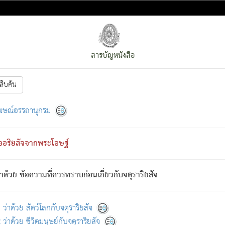
สารบัญหนังสือ
สืบค้น
งหน้า
ย่อมกล่าวซึ่งโรค (ความเสียดแทง) นั้นโดยความเป็นตัวเป็นตน
[1]
ฆษณ์อรรถานุกรม
ั้นย่อมเป็น (ตามที่เป็นจริง) โดยประการอื่นจากที่เขาสำคัญนั้น
พโดยความเป็นอย่างอื่น (จากที่มันเป็นอยู่จริง) จึงได้เพลิดเพลินยิ่งนักในภ
ืออริยสัจจากพระโอษฐ์
่เขาไม่รู้จัก)
: เขากลัวต่อสิ่งใดสิ่งนั้นเป็นทุกข์
การละขาดซึ่งภพ.
าด้วย ข้อความที่ควรทราบก่อนเกี่ยวกับจตุราริยสัจ
้นจากภพว่ามีได้เพราะภพ เรากล่าวว่า สมณะหรือพราหมณ์ทั้งปวงนั้น 
อกไปได้จากภพ ว่ามีได้เพราะวิภพ
: เรากล่าวว่า สมณะหรือพราหมณ์ทั้งป
[2]
ว่าด้วย สัตว์โลกกับจตุราริยสัจ
ว่าด้วย ชีวิตมนุษย์กับจตุราริยสัจ