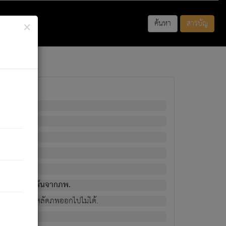
×
ค้นหา
สารบัญ
พนั้น
มิใช่ผู้หลดพ้นจากภพ.
วงนั้น ก็ยังสลัดภพออกไปไม่ได้.