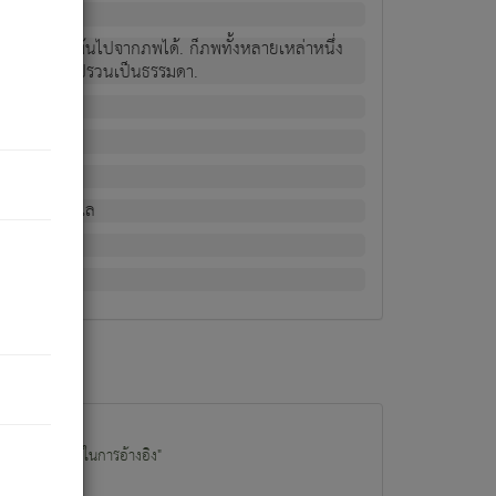
ม่เป็นผู้หลุดพ้นไปจากภพได้. ก็ภพทั้งหลายเหล่าหนึ่ง
กข์ มีความแปรปรวนเป็นธรรมดา.
ณหาด้วย.
น.
อไป). ดังนี้แล
นนำข้อมูลไปใช้ในการอ้างอิง"