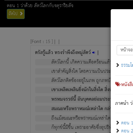
ตอน 1 ว่าด้วย สัตว์โลกกับจตุราริยสัจ
ถัดไป
[
Font :
15 ]
|
|
หน้าจอ
ตรัสรู้แล้ว ทรงรำพึงถึงหมู่สัตว์
|
สัตว์โลกนี้ เกิดความเดือดร้อนแล้ว มีผัสสะบั
ธรรมโ
เขาสำคัญสิ่งใด โดยความเป็นประการใด แต่สิ่งน
สัตว์โลกติดข้องอยู่ในภพ ถูกภพบังหน้าแล้ว มีภ
หนังส
เขาเพลิดเพลินยิ่งนักในสิ่งใด สิ่งนั้นเป็นภัย (ที
พรหมจรรย์นี้ อันบุคคลย่อมประพฤติ ก็เพื่อ
ภาคนำ ว่
สมณะหรือพราหมณ์เหล่าใด กล่าวความหลุดพ
ถึงแม้สมณะหรือพราหมณ์เหล่าใด กล่าวความอ
ตอน 1 
ก็ทุกข์นี้มีขึ้น เพราะอาศัยซึ่งอุปธิทั้งปวง.
ตอน 2 