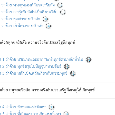
ดขึ้นแห่งทุกข์จึงไม่มี.
ว่าด้วย พระพุทธองค์กับจตุราริยสัจ
อันอวิชาหนาแน่นบังหนาแล้ว; และว่า สัตว์ผู้ยินดีในภพอันเป็นแล้วนั้น ย่อมไ
ว่าด้วย การรู้อริยสัจไม่เป็นสิ่งสุดวิสัย
ห่งประโยชน์โดยประการทั้งปวง; ภพทั้งหลายทั้งหมดนั้น ไม่เที่ยง เป็นทุ
ว่าด้วย คุณค่าของอริยสัจ
อบตามที่เป็นจริงอย่างนี้อยู่; เขาย่อมละภวตัณหาได้ และไม่เพลิดเพลินวิภวตั
ว่าด้วย เค้าโครงของอริยสัจ
ั้งหลาย) เพราะความสิ้นไปแห่งตัณหาโดยประการทั้งปวง นั้นคือนิพพา
ว เพราะไม่มีความยึดมั่น
าด้วยทุกขอริยสัจ ความจริงอันประเสริฐคือทุกข์
ล้ว ก้าวล่วงภพทั้งหลายทั้งปวงได้แล้ว เป็นผู้คงที่ (คือไม่เปลี่ยนแปลงอีกต่
ศ 1 ว่าด้วย ประเภทและอาการแห่งทุกข์ตามหลักทั่วไป
คนต้นโพธิ์เป็นที่ตรัสรู้ เมื่อตรัสรู้แล้วได้ 7 วัน)
 2 ว่าด้วย ทุกข์สรุปในปัญจุปาทานขันธ์
 3 ว่าด้วย หลักเบ็ดเตล็ดเกี่ยวกับความทุกข์
ด้วย สมุทยอริยสัจ ความจริงอันประเสริฐคือเหตุให้เกิดทุกข์
กที่สุด ผู้ศึกษาก็พึงตรวจสอบกับตัวเล่มหนังสือต้นฉบับ ที่มีการพิมพ์ครั้งล่าสุด ก่อ
ศ 4 ว่าด้วย ลักษณะแห่งตัณหา
 5 ว่าด้วย ที่เกิดและการเกิดแห่งตัณหา