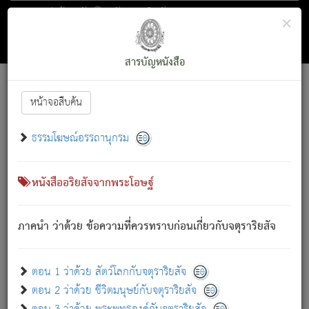
ตอน 1 ว่าด้วย สัตว์โลกกับจตุราริยสัจ
×
ถัดไป
ค้นหา
สารบัญ
สารบัญหนังสือ
[
Font :
15 ]
|
|
หน้าจอสืบค้น
ตรัสรู้แล้ว ทรงรำพึงถึงหมู่สัตว์
|
ธรรมโฆษณ์อรรถานุกรม
สัตว์โลกนี้ เกิดความเดือดร้อนแล้ว มีผัสสะบังหน้า
ย่อม
[1]
กล่าวซึ่งโรค (ความเสียดแทง) นั้นโดยความเป็นตัวเป็นตน
เขาสำคัญสิ่งใด โดยความเป็นประการใด แต่สิ่งนั้นย่อมเป็น
หนังสืออริยสัจจากพระโอษฐ์
(ตามที่เป็นจริง) โดยประการอื่นจากที่เขาสำคัญนั้น
สัตว์โลกติดข้องอยู่ในภพ ถูกภพบังหน้าแล้ว มีภพโดยความ
ภาคนำ ว่าด้วย ข้อความที่ควรทราบก่อนเกี่ยวกับจตุราริยสัจ
เป็นอย่างอื่น (จากที่มันเป็นอยู่จริง) จึงได้เพลิดเพลินยิ่งนักในภพ
นั้น
เขาเพลิดเพลินยิ่งนักในสิ่งใด สิ่งนั้นเป็นภัย (ที่เขาไม่รู้จัก)
:
ตอน 1 ว่าด้วย สัตว์โลกกับจตุราริยสัจ
เขากลัวต่อสิ่งใดสิ่งนั้นเป็นทุกข์
ตอน 2 ว่าด้วย ชีวิตมนุษย์กับจตุราริยสัจ
พรหมจรรย์นี้ อันบุคคลย่อมประพฤติ ก็เพื่อการละขาดซึ่ง