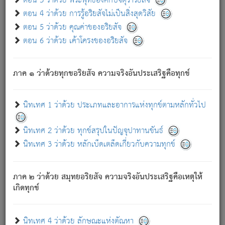
ตอน 3 ว่าด้วย พระพุทธองค์กับจตุราริยสัจ
ภพ.
ตอน 4 ว่าด้วย การรู้อริยสัจไม่เป็นสิ่งสุดวิสัย
สมณะหรือพราหมณ์เหล่าใด กล่าวความหลุดพ้นจากภพว่า
ตอน 5 ว่าด้วย คุณค่าของอริยสัจ
มีได้เพราะภพ เรากล่าวว่า สมณะหรือพราหมณ์ทั้งปวงนั้น
ตอน 6 ว่าด้วย เค้าโครงของอริยสัจ
มิใช่ผู้หลดพ้นจากภพ.
ถึงแม้สมณะหรือพราหมณ์เหล่าใด กล่าวความออกไปได้จาก
ภพ ว่ามีได้เพราะวิภพ
: เรากล่าวว่า สมณะหรือพราหมณ์ทั้ง
[2]
ภาค ๑ ว่าด้วยทุกขอริยสัจ ความจริงอันประเสริฐคือทุกข์
ปวงนั้น ก็ยังสลัดภพออกไปไม่ได้.
ก็ทุกข์นี้มีขึ้น เพราะอาศัยซึ่งอุปธิทั้งปวง.
นิทเทศ 1 ว่าด้วย ประเภทและอาการแห่งทุกข์ตามหลักทั่วไป
เพราะความสิ้นไปแห่งอุปาทานทั้งปวง ความเกิดขึ้นแห่ง
ทุกข์จึงไม่มี.
นิทเทศ 2 ว่าด้วย ทุกข์สรุปในปัญจุปาทานขันธ์
ท่านจงดูโลกนี้เถิด (จะเห็นว่า) สัตว์ทั้งหลายอันอวิชาหนา
นิทเทศ 3 ว่าด้วย หลักเบ็ดเตล็ดเกี่ยวกับความทุกข์
แน่นบังหนาแล้ว; และว่า สัตว์ผู้ยินดีในภพอันเป็นแล้วนั้น ย่อม
ไม่เป็นผู้หลุดพ้นไปจากภพได้. ก็ภพทั้งหลายเหล่าหนึ่งเหล่าใด
อันเป็นไปในที่หรือเวลาทั้งปวง
เพื่อความมีแห่งประโยชน์โดย
[3]
ภาค ๒ ว่าด้วย สมุทยอริยสัจ ความจริงอันประเสริฐคือเหตุให้
ประการทั้งปวง; ภพทั้งหลายทั้งหมดนั้น ไม่เที่ยง เป็นทุกข์ มี
เกิดทุกข์
ความแปรปรวนเป็นธรรมดา.
เมื่อบุคคลเห็นอยู่ซึ่งข้อนั้น ด้วยปัญญาอันชอบตามที่เป็นจริง
อย่างนี้อยู่; เขาย่อมละภวตัณหาได้ และไม่เพลิดเพลินวิภวตัณหา
นิทเทศ 4 ว่าด้วย ลักษณะแห่งตัณหา