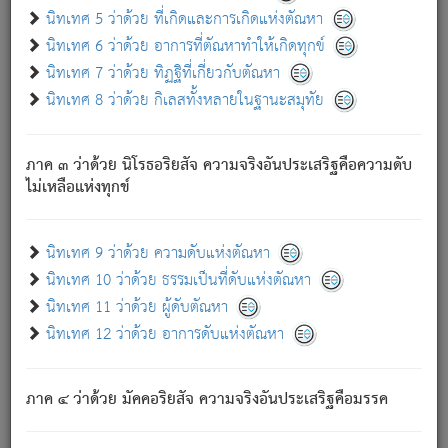
ด้วย.
นิทเทศ 5 ว่าด้วย ที่เกิดและการเกิดแห่งตัณหา
ความดับเพราะความสำรอกไม่เหลือ (แห่งภพทั้งหลาย)
นิทเทศ 6 ว่าด้วย อาการที่ตัณหาทำให้เกิดทุกข์
เพราะความสิ้นไปแห่งตัณหาโดยประการทั้งปวง นั้นคือ
นิทเทศ 7 ว่าด้วย ทิฏฐิที่เกี่ยวกับตัณหา
นิพพาน.
นิทเทศ 8 ว่าด้วย กิเลสทั้งหลายในฐานะสมุทัย
ภพใหม่ย่อมไม่มีแก่ภิกษุนั้น ผู้ดับเย็นสนิทแล้ว เพราะไม่มี
ความยึดมั่น
ภาค ๓ ว่าด้วย นิโรธอริยสัจ ความจริงอันประเสริฐคือความดับ
ภิกษุนั้น เป็นผู้ครอบงำมารได้แล้ว ชนะสงครามแล้ว ก้าวล่วง
ไม่เหลือแห่งทุกข์
ภพทั้งหลายทั้งปวงได้แล้ว เป็นผู้คงที่ (คือไม่เปลี่ยนแปลงอีกต่อ
ไป). ดังนี้แล
- อุ.ขุ.
๒๕/๑๒๑/๘๔
.
นิทเทศ 9 ว่าด้วย ความดับแห่งตัณหา
(ข้อความนี้ เป็นพระพุทธอุทานที่ทรงเปล่งออก ที่โคนต้นโพธิ์
นิทเทศ 10 ว่าด้วย ธรรมเป็นที่ดับแห่งตัณหา
เป็นที่ตรัสรู้ เมื่อตรัสรู้แล้วได้ 7 วัน)
นิทเทศ 11 ว่าด้วย ผู้ดับตัณหา
นิทเทศ 12 ว่าด้วย อาการดับแห่งตัณหา
เชื่อมโยงพระไตรปิฏก :
ภาค ๔ ว่าด้วย มัคคอริยสัจ ความจริงอันประเสริฐคือมรรค