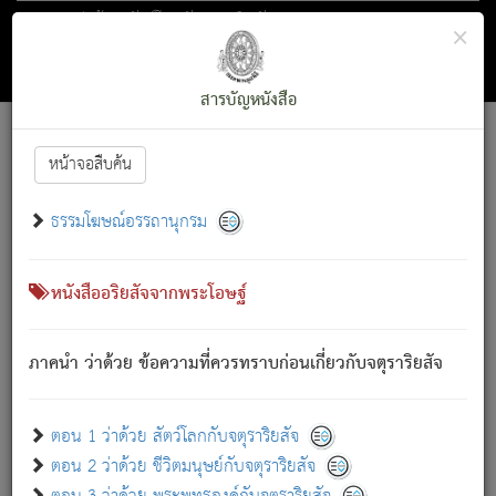
ตอน 1 ว่าด้วย สัตว์โลกกับจตุราริยสัจ
×
ถัดไป
ค้นหา
สารบัญ
สารบัญหนังสือ
[
Font :
15 ]
|
|
หน้าจอสืบค้น
ตรัสรู้แล้ว ทรงรำพึงถึงหมู่สัตว์
|
ธรรมโฆษณ์อรรถานุกรม
สัตว์โลกนี้ เกิดความเดือดร้อนแล้ว มีผัสสะบังหน้า
ย่อม
[1]
กล่าวซึ่งโรค (ความเสียดแทง) นั้นโดยความเป็นตัวเป็นตน
เขาสำคัญสิ่งใด โดยความเป็นประการใด แต่สิ่งนั้นย่อมเป็น
หนังสืออริยสัจจากพระโอษฐ์
(ตามที่เป็นจริง) โดยประการอื่นจากที่เขาสำคัญนั้น
สัตว์โลกติดข้องอยู่ในภพ ถูกภพบังหน้าแล้ว มีภพโดยความ
ภาคนำ ว่าด้วย ข้อความที่ควรทราบก่อนเกี่ยวกับจตุราริยสัจ
เป็นอย่างอื่น (จากที่มันเป็นอยู่จริง) จึงได้เพลิดเพลินยิ่งนักในภพ
นั้น
เขาเพลิดเพลินยิ่งนักในสิ่งใด สิ่งนั้นเป็นภัย (ที่เขาไม่รู้จัก)
:
ตอน 1 ว่าด้วย สัตว์โลกกับจตุราริยสัจ
เขากลัวต่อสิ่งใดสิ่งนั้นเป็นทุกข์
ตอน 2 ว่าด้วย ชีวิตมนุษย์กับจตุราริยสัจ
พรหมจรรย์นี้ อันบุคคลย่อมประพฤติ ก็เพื่อการละขาดซึ่ง