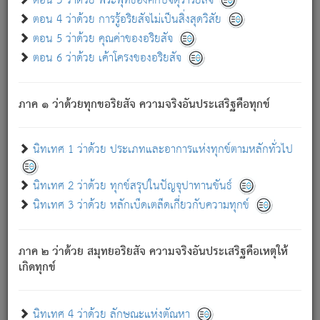
ตอน 3 ว่าด้วย พระพุทธองค์กับจตุราริยสัจ
ภพ.
ตอน 4 ว่าด้วย การรู้อริยสัจไม่เป็นสิ่งสุดวิสัย
สมณะหรือพราหมณ์เหล่าใด กล่าวความหลุดพ้นจากภพว่า
ตอน 5 ว่าด้วย คุณค่าของอริยสัจ
มีได้เพราะภพ เรากล่าวว่า สมณะหรือพราหมณ์ทั้งปวงนั้น
ตอน 6 ว่าด้วย เค้าโครงของอริยสัจ
มิใช่ผู้หลดพ้นจากภพ.
ถึงแม้สมณะหรือพราหมณ์เหล่าใด กล่าวความออกไปได้จาก
ภพ ว่ามีได้เพราะวิภพ
: เรากล่าวว่า สมณะหรือพราหมณ์ทั้ง
[2]
ภาค ๑ ว่าด้วยทุกขอริยสัจ ความจริงอันประเสริฐคือทุกข์
ปวงนั้น ก็ยังสลัดภพออกไปไม่ได้.
ก็ทุกข์นี้มีขึ้น เพราะอาศัยซึ่งอุปธิทั้งปวง.
นิทเทศ 1 ว่าด้วย ประเภทและอาการแห่งทุกข์ตามหลักทั่วไป
เพราะความสิ้นไปแห่งอุปาทานทั้งปวง ความเกิดขึ้นแห่ง
ทุกข์จึงไม่มี.
นิทเทศ 2 ว่าด้วย ทุกข์สรุปในปัญจุปาทานขันธ์
ท่านจงดูโลกนี้เถิด (จะเห็นว่า) สัตว์ทั้งหลายอันอวิชาหนา
นิทเทศ 3 ว่าด้วย หลักเบ็ดเตล็ดเกี่ยวกับความทุกข์
แน่นบังหนาแล้ว; และว่า สัตว์ผู้ยินดีในภพอันเป็นแล้วนั้น ย่อม
ไม่เป็นผู้หลุดพ้นไปจากภพได้. ก็ภพทั้งหลายเหล่าหนึ่งเหล่าใด
อันเป็นไปในที่หรือเวลาทั้งปวง
เพื่อความมีแห่งประโยชน์โดย
[3]
ภาค ๒ ว่าด้วย สมุทยอริยสัจ ความจริงอันประเสริฐคือเหตุให้
ประการทั้งปวง; ภพทั้งหลายทั้งหมดนั้น ไม่เที่ยง เป็นทุกข์ มี
เกิดทุกข์
ความแปรปรวนเป็นธรรมดา.
เมื่อบุคคลเห็นอยู่ซึ่งข้อนั้น ด้วยปัญญาอันชอบตามที่เป็นจริง
อย่างนี้อยู่; เขาย่อมละภวตัณหาได้ และไม่เพลิดเพลินวิภวตัณหา
นิทเทศ 4 ว่าด้วย ลักษณะแห่งตัณหา