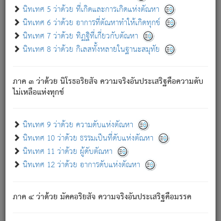
ด้วย.
นิทเทศ 5 ว่าด้วย ที่เกิดและการเกิดแห่งตัณหา
ความดับเพราะความสำรอกไม่เหลือ (แห่งภพทั้งหลาย)
นิทเทศ 6 ว่าด้วย อาการที่ตัณหาทำให้เกิดทุกข์
เพราะความสิ้นไปแห่งตัณหาโดยประการทั้งปวง นั้นคือ
นิทเทศ 7 ว่าด้วย ทิฏฐิที่เกี่ยวกับตัณหา
นิพพาน.
นิทเทศ 8 ว่าด้วย กิเลสทั้งหลายในฐานะสมุทัย
ภพใหม่ย่อมไม่มีแก่ภิกษุนั้น ผู้ดับเย็นสนิทแล้ว เพราะไม่มี
ความยึดมั่น
ภาค ๓ ว่าด้วย นิโรธอริยสัจ ความจริงอันประเสริฐคือความดับ
ภิกษุนั้น เป็นผู้ครอบงำมารได้แล้ว ชนะสงครามแล้ว ก้าวล่วง
ไม่เหลือแห่งทุกข์
ภพทั้งหลายทั้งปวงได้แล้ว เป็นผู้คงที่ (คือไม่เปลี่ยนแปลงอีกต่อ
ไป). ดังนี้แล
- อุ.ขุ.
๒๕/๑๒๑/๘๔
.
นิทเทศ 9 ว่าด้วย ความดับแห่งตัณหา
(ข้อความนี้ เป็นพระพุทธอุทานที่ทรงเปล่งออก ที่โคนต้นโพธิ์
นิทเทศ 10 ว่าด้วย ธรรมเป็นที่ดับแห่งตัณหา
เป็นที่ตรัสรู้ เมื่อตรัสรู้แล้วได้ 7 วัน)
นิทเทศ 11 ว่าด้วย ผู้ดับตัณหา
นิทเทศ 12 ว่าด้วย อาการดับแห่งตัณหา
เชื่อมโยงพระไตรปิฏก :
ภาค ๔ ว่าด้วย มัคคอริยสัจ ความจริงอันประเสริฐคือมรรค