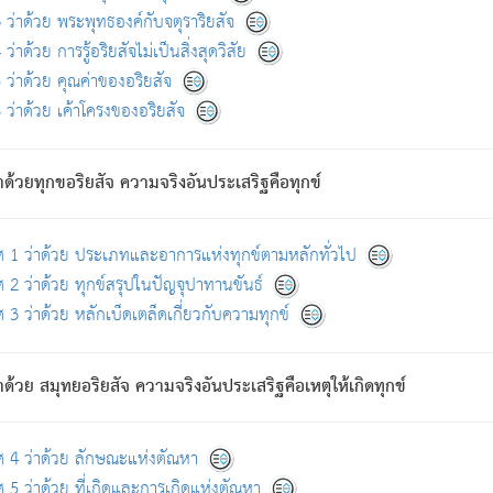
ดขึ้นแห่งทุกข์จึงไม่มี.
ว่าด้วย พระพุทธองค์กับจตุราริยสัจ
อันอวิชาหนาแน่นบังหนาแล้ว; และว่า สัตว์ผู้ยินดีในภพอันเป็นแล้วนั้น ย่อมไ
ว่าด้วย การรู้อริยสัจไม่เป็นสิ่งสุดวิสัย
ห่งประโยชน์โดยประการทั้งปวง; ภพทั้งหลายทั้งหมดนั้น ไม่เที่ยง เป็นทุ
ว่าด้วย คุณค่าของอริยสัจ
อบตามที่เป็นจริงอย่างนี้อยู่; เขาย่อมละภวตัณหาได้ และไม่เพลิดเพลินวิภวตั
ว่าด้วย เค้าโครงของอริยสัจ
ั้งหลาย) เพราะความสิ้นไปแห่งตัณหาโดยประการทั้งปวง นั้นคือนิพพา
ว เพราะไม่มีความยึดมั่น
าด้วยทุกขอริยสัจ ความจริงอันประเสริฐคือทุกข์
ล้ว ก้าวล่วงภพทั้งหลายทั้งปวงได้แล้ว เป็นผู้คงที่ (คือไม่เปลี่ยนแปลงอีกต่
ศ 1 ว่าด้วย ประเภทและอาการแห่งทุกข์ตามหลักทั่วไป
คนต้นโพธิ์เป็นที่ตรัสรู้ เมื่อตรัสรู้แล้วได้ 7 วัน)
 2 ว่าด้วย ทุกข์สรุปในปัญจุปาทานขันธ์
 3 ว่าด้วย หลักเบ็ดเตล็ดเกี่ยวกับความทุกข์
ด้วย สมุทยอริยสัจ ความจริงอันประเสริฐคือเหตุให้เกิดทุกข์
กที่สุด ผู้ศึกษาก็พึงตรวจสอบกับตัวเล่มหนังสือต้นฉบับ ที่มีการพิมพ์ครั้งล่าสุด ก่อ
ศ 4 ว่าด้วย ลักษณะแห่งตัณหา
 5 ว่าด้วย ที่เกิดและการเกิดแห่งตัณหา