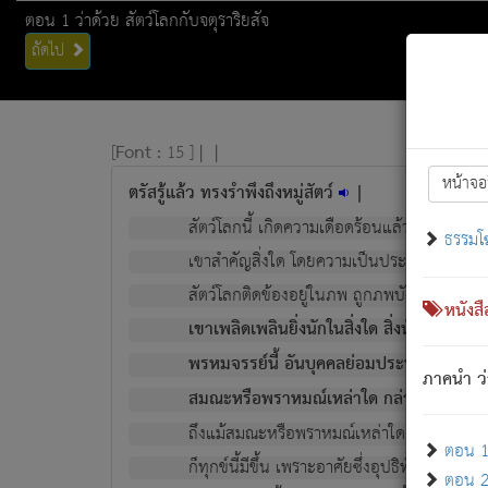
ตอน 1 ว่าด้วย สัตว์โลกกับจตุราริยสัจ
ถัดไป
[
Font :
15 ]
|
|
หน้าจอ
ตรัสรู้แล้ว ทรงรำพึงถึงหมู่สัตว์
|
สัตว์โลกนี้ เกิดความเดือดร้อนแล้ว มีผัสสะบั
ธรรมโ
เขาสำคัญสิ่งใด โดยความเป็นประการใด แต่สิ่งน
สัตว์โลกติดข้องอยู่ในภพ ถูกภพบังหน้าแล้ว มีภ
หนังส
เขาเพลิดเพลินยิ่งนักในสิ่งใด สิ่งนั้นเป็นภัย (ที
พรหมจรรย์นี้ อันบุคคลย่อมประพฤติ ก็เพื่อ
ภาคนำ ว่
สมณะหรือพราหมณ์เหล่าใด กล่าวความหลุดพ
ถึงแม้สมณะหรือพราหมณ์เหล่าใด กล่าวความอ
ตอน 1 
ก็ทุกข์นี้มีขึ้น เพราะอาศัยซึ่งอุปธิทั้งปวง.
ตอน 2 