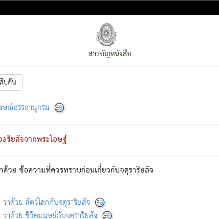
สารบัญหนังสือ
สืบค้น
งหน้า
ย่อมกล่าวซึ่งโรค (ความเสียดแทง) นั้นโดยความเป็นตัวเป็นตน
[1]
ฆษณ์อรรถานุกรม
ั้นย่อมเป็น (ตามที่เป็นจริง) โดยประการอื่นจากที่เขาสำคัญนั้น
พโดยความเป็นอย่างอื่น (จากที่มันเป็นอยู่จริง) จึงได้เพลิดเพลินยิ่งนักในภ
ืออริยสัจจากพระโอษฐ์
่เขาไม่รู้จัก)
: เขากลัวต่อสิ่งใดสิ่งนั้นเป็นทุกข์
การละขาดซึ่งภพ.
าด้วย ข้อความที่ควรทราบก่อนเกี่ยวกับจตุราริยสัจ
้นจากภพว่ามีได้เพราะภพ เรากล่าวว่า สมณะหรือพราหมณ์ทั้งปวงนั้น 
อกไปได้จากภพ ว่ามีได้เพราะวิภพ
: เรากล่าวว่า สมณะหรือพราหมณ์ทั้งป
[2]
ว่าด้วย สัตว์โลกกับจตุราริยสัจ
ว่าด้วย ชีวิตมนุษย์กับจตุราริยสัจ