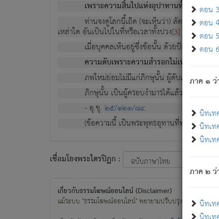
เพราะความสิ้นไปแห่งอุปาทานทั้งปวง ความเกิ
ตอน 3 
ท่านจงดูโลกนี้เถิด (จะเห็นว่า) สัตว์ทั้งหลาย
ตอน 4 
เหล่าใด อันเป็นไปในที่หรือเวลาทั้งปวง
เพื่อความมีแ
[3]
ตอน 5 
เมื่อบุคคลเห็นอยู่ซึ่งข้อนั้น ด้วยปัญญาอันช
ตอน 6 
ความดับเพราะความสำรอกไม่เหลือ (แห่งภพท
ภพใหม่ย่อมไม่มีแก่ภิกษุนั้น ผู้ดับเย็นสนิทแล้
ภาค ๑ ว่
ภิกษุนั้น เป็นผู้ครอบงำมารได้แล้ว ชนะสงครามแ
- อุ.ขุ.
๒๕/๑๒๑/๘๔
.
นิทเท
(ข้อความนี้ เป็นพระพุทธอุทานที่ทรงเปล่งออก ที่โ
นิทเทศ
นิทเทศ
เชื่อมโยงพระไตรปิฏก :
ภาค ๒ ว่า
เกี่ยวกับธรรมโฆษณ์ออนไลน์ (Disclaimer)
แม้ระบบ "ธรรมโฆษณ์ออนไลน์" พยายามปรับปรุงข้อมูลให้ถูกต้องมา
นิทเท
นิทเทศ