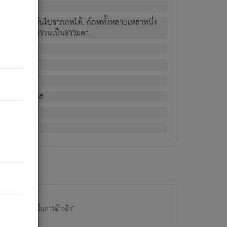
ม่เป็นผู้หลุดพ้นไปจากภพได้. ก็ภพทั้งหลายเหล่าหนึ่ง
กข์ มีความแปรปรวนเป็นธรรมดา.
ณหาด้วย.
น.
อไป). ดังนี้แล
นนำข้อมูลไปใช้ในการอ้างอิง"