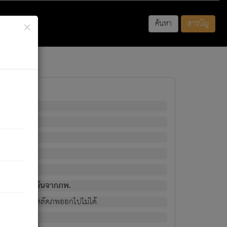
×
ค้นหา
สารบัญ
พนั้น
มิใช่ผู้หลดพ้นจากภพ.
วงนั้น ก็ยังสลัดภพออกไปไม่ได้.