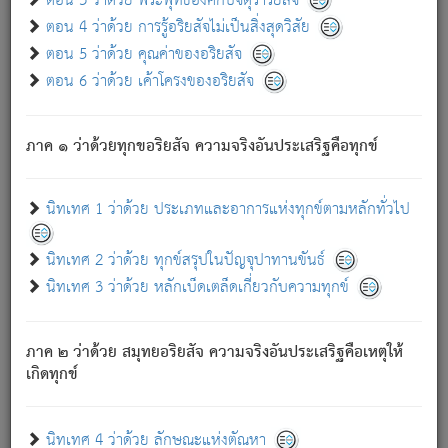
ตอน 3 ว่าด้วย พระพุทธองค์กับจตุราริยสัจ
ภพ.
ตอน 4 ว่าด้วย การรู้อริยสัจไม่เป็นสิ่งสุดวิสัย
สมณะหรือพราหมณ์เหล่าใด กล่าวความหลุดพ้นจากภพว่า
ตอน 5 ว่าด้วย คุณค่าของอริยสัจ
มีได้เพราะภพ เรากล่าวว่า สมณะหรือพราหมณ์ทั้งปวงนั้น
ตอน 6 ว่าด้วย เค้าโครงของอริยสัจ
มิใช่ผู้หลดพ้นจากภพ.
ถึงแม้สมณะหรือพราหมณ์เหล่าใด กล่าวความออกไปได้จาก
ภพ ว่ามีได้เพราะวิภพ
: เรากล่าวว่า สมณะหรือพราหมณ์ทั้ง
[2]
ภาค ๑ ว่าด้วยทุกขอริยสัจ ความจริงอันประเสริฐคือทุกข์
ปวงนั้น ก็ยังสลัดภพออกไปไม่ได้.
ก็ทุกข์นี้มีขึ้น เพราะอาศัยซึ่งอุปธิทั้งปวง.
นิทเทศ 1 ว่าด้วย ประเภทและอาการแห่งทุกข์ตามหลักทั่วไป
เพราะความสิ้นไปแห่งอุปาทานทั้งปวง ความเกิดขึ้นแห่ง
ทุกข์จึงไม่มี.
นิทเทศ 2 ว่าด้วย ทุกข์สรุปในปัญจุปาทานขันธ์
ท่านจงดูโลกนี้เถิด (จะเห็นว่า) สัตว์ทั้งหลายอันอวิชาหนา
นิทเทศ 3 ว่าด้วย หลักเบ็ดเตล็ดเกี่ยวกับความทุกข์
แน่นบังหนาแล้ว; และว่า สัตว์ผู้ยินดีในภพอันเป็นแล้วนั้น ย่อม
ไม่เป็นผู้หลุดพ้นไปจากภพได้. ก็ภพทั้งหลายเหล่าหนึ่งเหล่าใด
อันเป็นไปในที่หรือเวลาทั้งปวง
เพื่อความมีแห่งประโยชน์โดย
[3]
ภาค ๒ ว่าด้วย สมุทยอริยสัจ ความจริงอันประเสริฐคือเหตุให้
ประการทั้งปวง; ภพทั้งหลายทั้งหมดนั้น ไม่เที่ยง เป็นทุกข์ มี
เกิดทุกข์
ความแปรปรวนเป็นธรรมดา.
เมื่อบุคคลเห็นอยู่ซึ่งข้อนั้น ด้วยปัญญาอันชอบตามที่เป็นจริง
อย่างนี้อยู่; เขาย่อมละภวตัณหาได้ และไม่เพลิดเพลินวิภวตัณหา
นิทเทศ 4 ว่าด้วย ลักษณะแห่งตัณหา