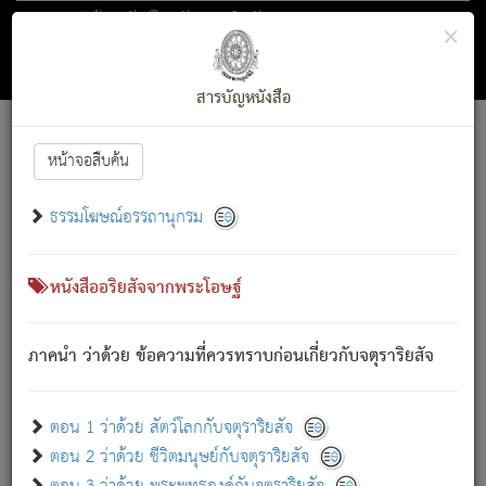
ตอน 1 ว่าด้วย สัตว์โลกกับจตุราริยสัจ
×
ถัดไป
ค้นหา
สารบัญ
สารบัญหนังสือ
[
Font :
15 ]
|
|
หน้าจอสืบค้น
ตรัสรู้แล้ว ทรงรำพึงถึงหมู่สัตว์
|
ธรรมโฆษณ์อรรถานุกรม
สัตว์โลกนี้ เกิดความเดือดร้อนแล้ว มีผัสสะบังหน้า
ย่อม
[1]
กล่าวซึ่งโรค (ความเสียดแทง) นั้นโดยความเป็นตัวเป็นตน
เขาสำคัญสิ่งใด โดยความเป็นประการใด แต่สิ่งนั้นย่อมเป็น
หนังสืออริยสัจจากพระโอษฐ์
(ตามที่เป็นจริง) โดยประการอื่นจากที่เขาสำคัญนั้น
สัตว์โลกติดข้องอยู่ในภพ ถูกภพบังหน้าแล้ว มีภพโดยความ
ภาคนำ ว่าด้วย ข้อความที่ควรทราบก่อนเกี่ยวกับจตุราริยสัจ
เป็นอย่างอื่น (จากที่มันเป็นอยู่จริง) จึงได้เพลิดเพลินยิ่งนักในภพ
นั้น
เขาเพลิดเพลินยิ่งนักในสิ่งใด สิ่งนั้นเป็นภัย (ที่เขาไม่รู้จัก)
:
ตอน 1 ว่าด้วย สัตว์โลกกับจตุราริยสัจ
เขากลัวต่อสิ่งใดสิ่งนั้นเป็นทุกข์
ตอน 2 ว่าด้วย ชีวิตมนุษย์กับจตุราริยสัจ
พรหมจรรย์นี้ อันบุคคลย่อมประพฤติ ก็เพื่อการละขาดซึ่ง