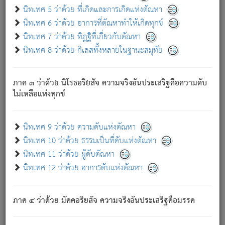
ด้วย.
นิทเทศ 5 ว่าด้วย ที่เกิดและการเกิดแห่งตัณหา
ความดับเพราะความสำรอกไม่เหลือ (แห่งภพทั้งหลาย)
นิทเทศ 6 ว่าด้วย อาการที่ตัณหาทำให้เกิดทุกข์
เพราะความสิ้นไปแห่งตัณหาโดยประการทั้งปวง นั้นคือ
นิทเทศ 7 ว่าด้วย ทิฏฐิที่เกี่ยวกับตัณหา
นิพพาน.
นิทเทศ 8 ว่าด้วย กิเลสทั้งหลายในฐานะสมุทัย
ภพใหม่ย่อมไม่มีแก่ภิกษุนั้น ผู้ดับเย็นสนิทแล้ว เพราะไม่มี
ความยึดมั่น
ภาค ๓ ว่าด้วย นิโรธอริยสัจ ความจริงอันประเสริฐคือความดับ
ภิกษุนั้น เป็นผู้ครอบงำมารได้แล้ว ชนะสงครามแล้ว ก้าวล่วง
ไม่เหลือแห่งทุกข์
ภพทั้งหลายทั้งปวงได้แล้ว เป็นผู้คงที่ (คือไม่เปลี่ยนแปลงอีกต่อ
ไป). ดังนี้แล
- อุ.ขุ.
๒๕/๑๒๑/๘๔
.
นิทเทศ 9 ว่าด้วย ความดับแห่งตัณหา
(ข้อความนี้ เป็นพระพุทธอุทานที่ทรงเปล่งออก ที่โคนต้นโพธิ์
นิทเทศ 10 ว่าด้วย ธรรมเป็นที่ดับแห่งตัณหา
เป็นที่ตรัสรู้ เมื่อตรัสรู้แล้วได้ 7 วัน)
นิทเทศ 11 ว่าด้วย ผู้ดับตัณหา
นิทเทศ 12 ว่าด้วย อาการดับแห่งตัณหา
เชื่อมโยงพระไตรปิฏก :
ภาค ๔ ว่าด้วย มัคคอริยสัจ ความจริงอันประเสริฐคือมรรค